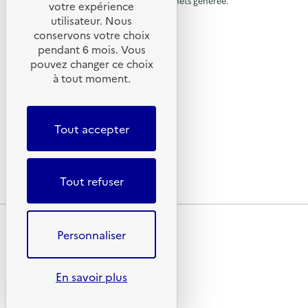
nécessité de réduire la quantité de déchets générée.
u
votre expérience
à
:
d
SUIVEZ-NOUS
S
e
utilisateur. Nous
r
l
O
s
conservons votre choix
G
à
e
X (anciennement Twitter)
a
pendant 6 mois. Vous
E
n
l
Linkedin
R
p
pouvez changer ce choix
s
E
i
Instagram
a
à tout moment.
a
S
b
YouTube
–
p
i
g
O
LIENS UTILES
l
a
p
e
i
é
Tout accepter
s
g
Qu’est-ce que la SERD ?
d
r
a
Actualités
a
e
t
'
t
i
Nous contacter
d
i
o
a
Tout refuser
Lettres d’information ADEME
o
n
'
c
n
«
d
M
a
c
e
i
Plan du site
c
s
s
u
Mentions légales
Personnaliser
e
s
c
Conditions générales d’utilisation
e
n
i
s
Données personnelles
o
u
i
i
n
Politique des cookies
En savoir plus
e
b
a
l
Accessibilité : partiellement conforme
i
n
i
En savoir plus sur l’écoconception du site
l
t