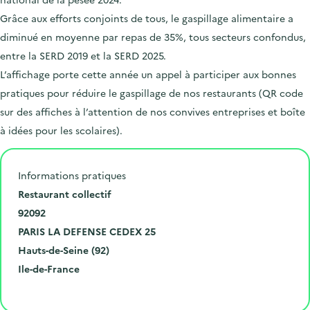
Grâce aux efforts conjoints de tous, le gaspillage alimentaire a
diminué en moyenne par repas de 35%, tous secteurs confondus,
entre la SERD 2019 et la SERD 2025.
L’affichage porte cette année un appel à participer aux bonnes
pratiques pour réduire le gaspillage de nos restaurants (QR code
sur des affiches à l’attention de nos convives entreprises et boîte
à idées pour les scolaires).
Informations pratiques
N
Restaurant collectif
u
C
92092
m
o
V
PARIS LA DEFENSE CEDEX 25
é
d
i
D
Hauts-de-Seine (92)
r
e
l
é
R
Ile-de-France
o
p
l
p
é
Cliquer pour afficher la carte
e
o
e
a
g