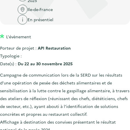
2025
'
c
n
n
a
Ile-de-France
c
p
c
c
u
En présentiel
r
i
c
e
i
p
u
i
L'évènement
n
a
e
l
c
l
i
Porteur de projet :
API Restauration
i
l
Typologie :
p
Date(s) :
Du 22 au 30 novembre 2025
a
Campagne de communication lors de la SERD sur les résultats
l
d’une opération de pesée des déchets alimentaires et de
e
sensibilisation à la lutte contre le gaspillage alimentaire, à travers
des ateliers de réflexion (réunissant des chefs, diététiciens, chefs
de secteur, etc.), ayant abouti à l’identification de solutions
concrètes et propres au restaurant collectif.
Affichage à destination des convives présentant le résultat
national de la pesée 2024.