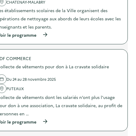
'
CHATENAY-MALABRY
R
a
O
es établissements scolaires de la Ville organisent des
c
P
t
R
pérations de nettoyage aux abords de leurs écoles avec les
i
E
o
T
nseignants et les parents.
n
E
(
oir le programme
:
a
à
O
v
p
P
e
r
E
c
o
R
l
DF COMMERCE
p
A
e
o
T
s
ollecte de vêtements pour don à La cravate solidaire
s
I
s
d
O
c
e
N
Du 24 au 28 novembre 2025
o
l
P
l
'
PUTEAUX
R
a
a
O
i
ollecte de vêtements dont les salariés n’ont plus l’usage
c
P
r
t
R
e
our don à une association, La cravate solidaire, au profit de
i
E
s
o
T
ersonnes en …
)
n
E
(
oir le programme
:
a
à
O
v
p
P
e
r