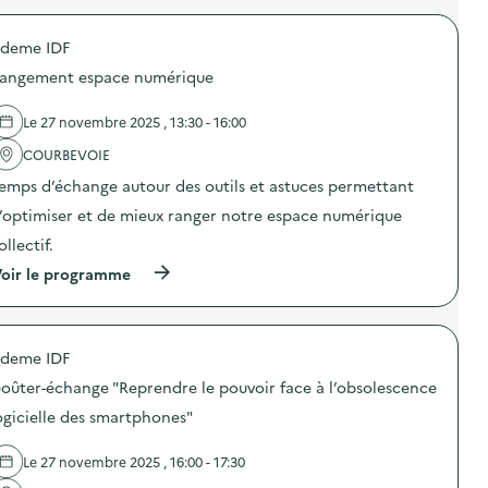
r
o
deme IDF
p
o
angement espace numérique
s
d
e
Le 27 novembre 2025 , 13:30 - 16:00
l
'
COURBEVOIE
a
emps d’échange autour des outils et astuces permettant
c
t
’optimiser et de mieux ranger notre espace numérique
i
o
ollectif.
n
(
oir le programme
:
à
T
p
r
r
i
o
d
deme IDF
p
e
o
s
oûter-échange "Reprendre le pouvoir face à l’obsolescence
s
D
d
3
ogicielle des smartphones"
e
E
l
e
Le 27 novembre 2025 , 16:00 - 17:30
'
n
a
v