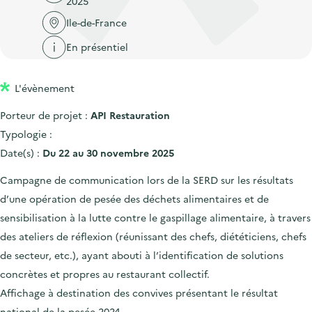
2025
'
c
n
n
a
Ile-de-France
c
p
c
c
u
En présentiel
r
i
c
e
i
p
u
i
L'évènement
n
a
e
l
c
l
i
Porteur de projet :
API Restauration
i
l
Typologie :
p
Date(s) :
Du 22 au 30 novembre 2025
a
Campagne de communication lors de la SERD sur les résultats
l
d’une opération de pesée des déchets alimentaires et de
e
sensibilisation à la lutte contre le gaspillage alimentaire, à travers
des ateliers de réflexion (réunissant des chefs, diététiciens, chefs
de secteur, etc.), ayant abouti à l’identification de solutions
concrètes et propres au restaurant collectif.
Affichage à destination des convives présentant le résultat
national de la pesée 2024.