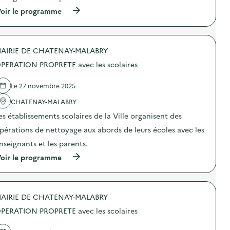
o
n
i
(
oir le programme
:
r
à
R
f
p
e
a
r
p
c
o
a
AIRIE DE CHATENAY-MALABRY
e
p
s
à
o
z
PERATION PROPRETE avec les scolaires
l
s
é
’
d
r
o
e
o
Le 27 novembre 2025
b
l
d
s
'
CHATENAY-MALABRY
é
o
a
c
es établissements scolaires de la Ville organisent des
l
c
h
e
t
e
pérations de nettoyage aux abords de leurs écoles avec les
s
i
t
c
o
)
nseignants et les parents.
e
n
(
oir le programme
n
:
à
c
O
p
e
P
r
l
E
o
o
R
AIRIE DE CHATENAY-MALABRY
p
g
A
o
i
T
PERATION PROPRETE avec les scolaires
s
c
I
d
i
O