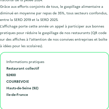
Grâce aux efforts conjoints de tous, le gaspillage alimentaire a
diminué en moyenne par repas de 35%, tous secteurs confondus,
entre la SERD 2019 et la SERD 2025.
L’affichage porte cette année un appel à participer aux bonnes
pratiques pour réduire le gaspillage de nos restaurants (QR code
sur des affiches à l’attention de nos convives entreprises et boîte
à idées pour les scolaires).
Informations pratiques
N
Restaurant collectif
u
C
92400
m
o
V
COURBEVOIE
é
d
i
D
Hauts-de-Seine (92)
r
e
l
é
R
Ile-de-France
o
p
l
p
é
Cliquer pour afficher la carte
e
o
e
a
g