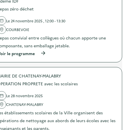
û
deme IDF
p
u
t
o
e
epas zéro déchet
e
s
)
r
d
-
e
Le 24 novembre 2025 , 12:00 - 13:30
é
l
c
'
COURBEVOIE
h
a
epas convivial entre collègues où chacun apporte une
a
c
n
t
omposante, sans emballage jetable.
g
i
e
o
(
oir le programme
“
n
à
R
:
p
e
E
r
p
s
o
r
p
AIRIE DE CHATENAY-MALABRY
p
e
a
o
PERATION PROPRETE avec les scolaires
n
c
s
d
e
d
r
d
e
Le 28 novembre 2025
e
e
l
l
t
'
CHATENAY-MALABRY
e
r
a
p
es établissements scolaires de la Ville organisent des
o
c
o
c
t
pérations de nettoyage aux abords de leurs écoles avec les
u
)
i
v
o
nseignants et les parents.