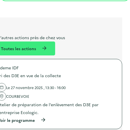
t
s
r
i
l
t
t
o
i
a
e
n
b
l
m
e
e
’autres actions près de chez vous
l
n
Toutes les actions
l
t
é
deme IDF
d
ri des D3E en vue de la collecte
e
l
Le 27 novembre 2025 , 13:30 - 16:00
a
COURBEVOIE
v
telier de préparation de l’enlèvement des D3E par
o
’entreprise Ecologic.
i
(
oir le programme
e
à
p