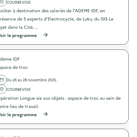
COURBEVOIE
c
u
t
e
oûter à destination des salariés de l’ADEME IDF, en
i
d
o
e
résence de 5 experts d’Electrocycle, de Luku, du GIS Le
n
l
ujet dans la Cité, …
:
a
R
c
(
oir le programme
a
o
à
n
l
p
g
l
r
e
e
o
m
c
deme IDF
p
e
t
o
n
space de troc
e
s
t
)
d
e
e
Du 24 au 28 novembre 2025
s
l
p
'
COURBEVOIE
a
a
c
pération Longue vie aux objets : espace de troc au sein de
c
e
t
n
otre lieu de travail.
i
u
o
(
oir le programme
m
n
à
é
:
p
r
G
r
i
o
o
q