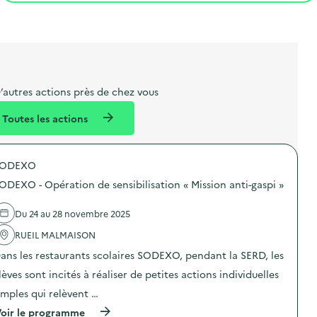
t
s
r
i
l
t
t
o
i
a
e
n
b
l
m
e
e
’autres actions près de chez vous
l
n
Toutes les actions
l
t
é
SODEXO
d
ODEXO - Opération de sensibilisation « Mission anti-gaspi »
e
l
Du 24 au 28 novembre 2025
a
RUEIL MALMAISON
v
ans les restaurants scolaires SODEXO, pendant la SERD, les
o
lèves sont incités à réaliser de petites actions individuelles
i
imples qui relèvent …
e
(
oir le programme