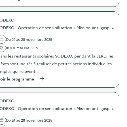
à
p
r
o
SODEXO
p
o
ODEXO - Opération de sensibilisation « Mission anti-gaspi »
s
d
e
Du 24 au 28 novembre 2025
l
'
RUEIL MALMAISON
a
ans les restaurants scolaires SODEXO, pendant la SERD, les
c
t
lèves sont incités à réaliser de petites actions individuelles
i
o
imples qui relèvent …
n
(
oir le programme
:
à
S
p
O
r
D
o
E
SODEXO
p
X
o
O
ODEXO - Opération de sensibilisation « Mission anti-gaspi »
s
–
d
O
e
p
Du 24 au 28 novembre 2025
l
é