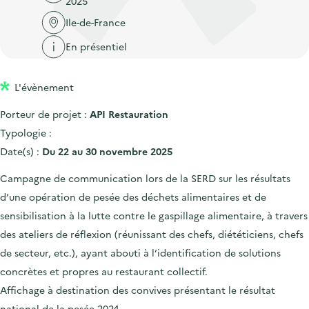
2025
'
c
n
n
a
Ile-de-France
c
p
c
c
u
En présentiel
r
i
c
e
i
p
u
i
L'évènement
n
a
e
l
c
l
i
Porteur de projet :
API Restauration
i
l
Typologie :
p
Date(s) :
Du 22 au 30 novembre 2025
a
Campagne de communication lors de la SERD sur les résultats
l
d’une opération de pesée des déchets alimentaires et de
e
sensibilisation à la lutte contre le gaspillage alimentaire, à travers
des ateliers de réflexion (réunissant des chefs, diététiciens, chefs
de secteur, etc.), ayant abouti à l’identification de solutions
concrètes et propres au restaurant collectif.
Affichage à destination des convives présentant le résultat
national de la pesée 2024.