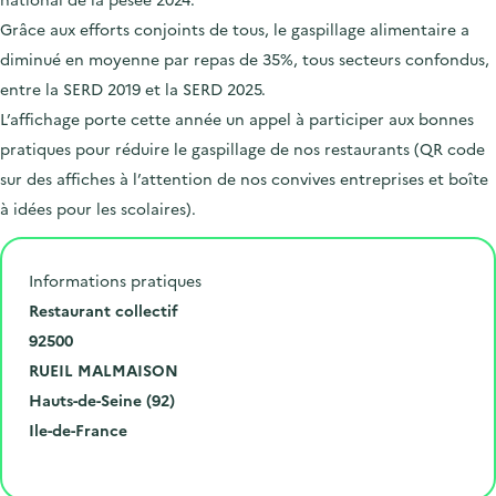
Grâce aux efforts conjoints de tous, le gaspillage alimentaire a
diminué en moyenne par repas de 35%, tous secteurs confondus,
entre la SERD 2019 et la SERD 2025.
L’affichage porte cette année un appel à participer aux bonnes
pratiques pour réduire le gaspillage de nos restaurants (QR code
sur des affiches à l’attention de nos convives entreprises et boîte
à idées pour les scolaires).
Informations pratiques
N
Restaurant collectif
u
C
92500
m
o
V
RUEIL MALMAISON
é
d
i
D
Hauts-de-Seine (92)
r
e
l
é
R
Ile-de-France
o
p
l
p
é
Cliquer pour afficher la carte
e
o
e
a
g