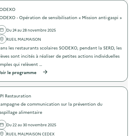
D
n
i
o
E
s
o
SODEXO
p
X
i
n
o
O
b
a
ODEXO - Opération de sensibilisation « Mission anti-gaspi »
s
–
i
n
d
O
l
t
e
p
Du 24 au 28 novembre 2025
i
i
l
é
s
-
'
RUEIL MALMAISON
r
a
g
a
a
t
a
ans les restaurants scolaires SODEXO, pendant la SERD, les
c
t
i
s
t
i
o
lèves sont incités à réaliser de petites actions individuelles
p
i
o
n
i
o
n
imples qui relèvent …
«
»
n
d
M
)
(
oir le programme
:
e
i
à
S
s
s
p
O
e
s
r
D
n
i
o
E
s
o
PI Restauration
p
X
i
n
o
O
b
a
ampagne de communication sur la prévention du
s
–
i
n
d
O
aspillage alimentaire
l
t
e
p
i
i
l
é
s
-
Du 22 au 30 novembre 2025
'
r
a
g
a
a
t
a
RUEIL MALMAISON CEDEX
c
t