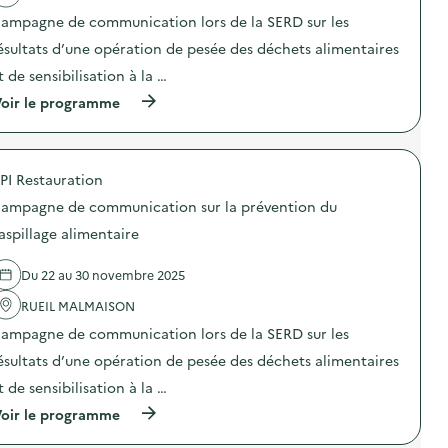
i
s
t
i
o
ampagne de communication lors de la SERD sur les
p
i
o
n
i
o
n
ésultats d’une opération de pesée des déchets alimentaires
«
»
n
d
M
)
t de sensibilisation à la …
:
e
i
S
s
s
(
oir le programme
O
e
s
à
D
n
i
p
E
s
o
r
X
i
n
o
O
b
a
PI Restauration
p
–
i
n
o
O
ampagne de communication sur la prévention du
l
t
s
p
i
i
d
aspillage alimentaire
é
s
-
e
r
a
g
l
a
t
a
Du 22 au 30 novembre 2025
'
t
i
s
a
i
o
p
RUEIL MALMAISON
c
o
n
i
t
n
ampagne de communication lors de la SERD sur les
«
»
i
d
M
)
o
ésultats d’une opération de pesée des déchets alimentaires
e
i
n
s
s
t de sensibilisation à la …
:
e
s
C
n
(
oir le programme
i
a
s
à
o
m
i
p
n