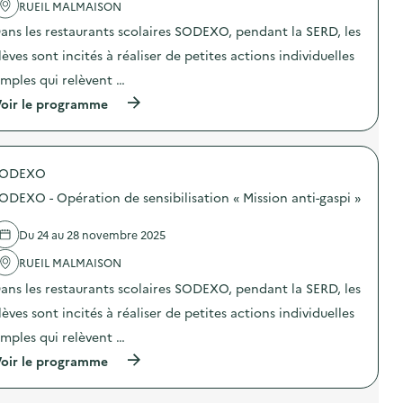
'
RUEIL MALMAISON
r
a
a
ans les restaurants scolaires SODEXO, pendant la SERD, les
c
t
t
i
lèves sont incités à réaliser de petites actions individuelles
i
o
o
n
imples qui relèvent …
n
d
(
oir le programme
:
e
à
S
s
p
O
e
r
D
n
o
E
s
SODEXO
p
X
i
o
O
b
ODEXO - Opération de sensibilisation « Mission anti-gaspi »
s
–
i
d
O
l
e
p
Du 24 au 28 novembre 2025
i
l
é
s
'
RUEIL MALMAISON
r
a
a
a
t
ans les restaurants scolaires SODEXO, pendant la SERD, les
c
t
i
t
i
o
lèves sont incités à réaliser de petites actions individuelles
i
o
n
o
n
imples qui relèvent …
«
n
d
M
(
oir le programme
:
e
i
à
S
s
s
p
O
e
s
r