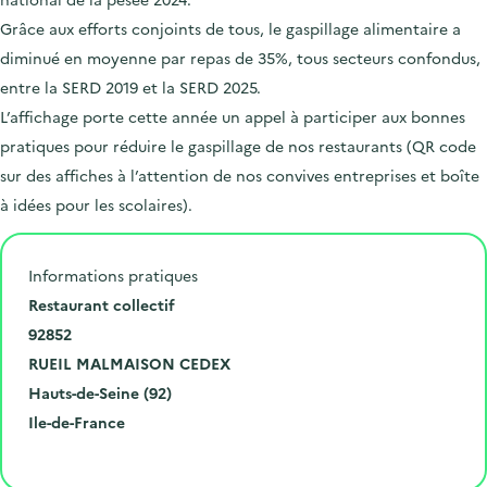
Grâce aux efforts conjoints de tous, le gaspillage alimentaire a
diminué en moyenne par repas de 35%, tous secteurs confondus,
entre la SERD 2019 et la SERD 2025.
L’affichage porte cette année un appel à participer aux bonnes
pratiques pour réduire le gaspillage de nos restaurants (QR code
sur des affiches à l’attention de nos convives entreprises et boîte
à idées pour les scolaires).
Informations pratiques
N
Restaurant collectif
u
C
92852
m
o
V
RUEIL MALMAISON CEDEX
é
d
i
D
Hauts-de-Seine (92)
r
e
l
é
R
Ile-de-France
o
p
l
p
é
Cliquer pour afficher la carte
e
o
e
a
g