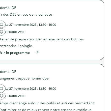
E
c
o
R
l
deme IDF
p
A
e
o
T
s
ri des D3E en vue de la collecte
s
I
s
d
O
c
e
N
Le 27 novembre 2025 , 13:30 - 16:00
o
l
P
l
'
COURBEVOIE
R
a
a
O
i
telier de préparation de l’enlèvement des D3E par
c
P
r
t
R
e
’entreprise Ecologic.
i
E
s
o
(
T
oir le programme
)
n
à
E
:
p
a
C
r
v
o
o
e
l
deme IDF
p
c
l
o
l
angement espace numérique
e
s
e
c
d
s
t
e
s
Le 27 novembre 2025 , 13:30 - 16:00
e
l
c
d
'
o
COURBEVOIE
e
a
l
emps d’échange autour des outils et astuces permettant
v
c
a
ê
t
i
’optimiser et de mieux ranger notre espace numérique
t