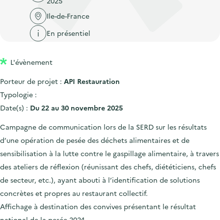
2025
'
c
n
n
a
Ile-de-France
c
p
c
c
u
En présentiel
r
i
c
e
i
p
u
i
L'évènement
n
a
e
l
c
l
i
Porteur de projet :
API Restauration
i
l
Typologie :
p
Date(s) :
Du 22 au 30 novembre 2025
a
Campagne de communication lors de la SERD sur les résultats
l
d’une opération de pesée des déchets alimentaires et de
e
sensibilisation à la lutte contre le gaspillage alimentaire, à travers
des ateliers de réflexion (réunissant des chefs, diététiciens, chefs
de secteur, etc.), ayant abouti à l’identification de solutions
concrètes et propres au restaurant collectif.
Affichage à destination des convives présentant le résultat
national de la pesée 2024.