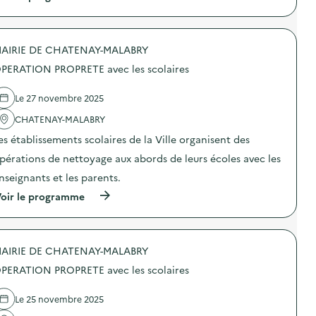
à
p
r
o
AIRIE DE CHATENAY-MALABRY
p
o
PERATION PROPRETE avec les scolaires
s
d
e
Le 27 novembre 2025
l
'
CHATENAY-MALABRY
a
es établissements scolaires de la Ville organisent des
c
t
pérations de nettoyage aux abords de leurs écoles avec les
i
o
nseignants et les parents.
n
(
oir le programme
:
à
O
p
P
r
E
o
R
AIRIE DE CHATENAY-MALABRY
p
A
o
T
PERATION PROPRETE avec les scolaires
s
I
d
O
e
N
Le 25 novembre 2025
l
P