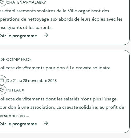
'
CHATENAY-MALABRY
R
a
O
es établissements scolaires de la Ville organisent des
c
P
t
R
pérations de nettoyage aux abords de leurs écoles avec les
i
E
o
T
nseignants et les parents.
n
E
(
oir le programme
:
a
à
O
v
p
P
e
r
E
c
o
R
l
DF COMMERCE
p
A
e
o
T
s
ollecte de vêtements pour don à La cravate solidaire
s
I
s
d
O
c
e
N
Du 24 au 28 novembre 2025
o
l
P
l
'
PUTEAUX
R
a
a
O
i
ollecte de vêtements dont les salariés n’ont plus l’usage
c
P
r
t
R
e
our don à une association, La cravate solidaire, au profit de
i
E
s
o
T
ersonnes en …
)
n
E
(
oir le programme
:
a
à
O
v
p
P
e
r