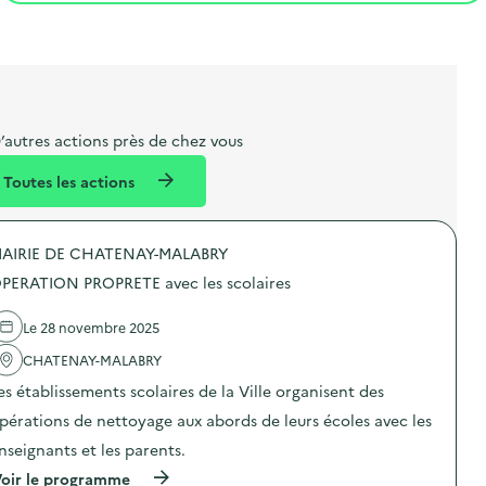
t
s
r
i
l
t
t
o
i
a
e
n
b
l
m
e
e
’autres actions près de chez vous
l
n
Toutes les actions
l
t
é
AIRIE DE CHATENAY-MALABRY
d
PERATION PROPRETE avec les scolaires
e
l
Le 28 novembre 2025
a
CHATENAY-MALABRY
v
es établissements scolaires de la Ville organisent des
o
pérations de nettoyage aux abords de leurs écoles avec les
i
nseignants et les parents.
e
(
oir le programme