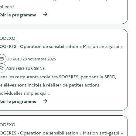
i
r
e
o
e
ollectif.
m
n
s
(
e
oir le programme
:
)
à
n
T
p
t
r
r
s
i
o
p
d
SODEXO
p
o
e
o
u
s
OGERES - Opération de sensibilisation « Mission anti-gaspi »
s
r
D
d
d
3
e
o
E
Du 24 au 28 novembre 2025
l
n
e
'
à
ASNIERES-SUR-SEINE
n
a
L
v
ans les restaurants scolaires SOGERES, pendant la SERD,
c
a
u
t
c
e
es élèves sont incités à réaliser de petites actions
i
r
d
o
a
e
ndividuelles simples qui …
n
v
l
(
oir le programme
:
a
a
à
R
t
c
p
a
e
o
r
n
s
l
o
g
o
l
SODEXO
p
e
l
e
o
m
i
c
OGERES - Opération de sensibilisation « Mission anti-gaspi »
s
e
d