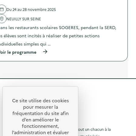
t
d
n
a
e
e
t
i
Du 24 au 28 novembre 2025
)
l
e
r
'
NEUILLY SUR SEINE
s
e
a
p
)
ans les restaurants scolaires SOGERES, pendant la SERD,
c
a
t
c
es élèves sont incités à réaliser de petites actions
i
e
o
n
ndividuelles simples qui …
n
u
(
oir le programme
:
m
à
S
é
p
O
r
r
G
i
o
E
q
p
R
u
o
E
e
s
S
)
R
d
–
e
O
e
l
Ce site utilise des cookies
p
R
'
é
t
pour mesurer la
a
r
e
fréquentation du site afin
o
c
a
d’en améliorer le
t
t
t
u
© 2026 SERD
i
i
fonctionnement,
o
o
L’objectif de la SERD est de sensibiliser tout un chacun à la
o
r
l’administration et évaluer
n
n