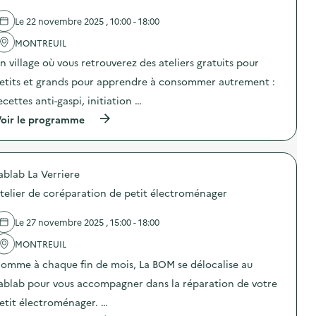
d
d
e
e
Le 22 novembre 2025 , 10:00 - 18:00
c
l
o
'
MONTREUIL
m
a
m
n village où vous retrouverez des ateliers gratuits pour
c
u
t
n
etits et grands pour apprendre à consommer autrement :
i
i
o
ecettes anti-gaspi, initiation …
c
n
a
(
oir le programme
:
t
à
C
i
p
a
o
r
m
n
o
p
s
ablab La Verriere
p
a
u
o
g
telier de coréparation de petit électroménager
r
s
n
l
d
e
a
e
d
Le 27 novembre 2025 , 15:00 - 18:00
p
l
e
r
'
MONTREUIL
c
é
a
o
v
omme à chaque fin de mois, La BOM se délocalise au
c
m
e
t
m
ablab pour vous accompagner dans la réparation de votre
n
i
u
t
o
n
etit électroménager. …
i
n
i