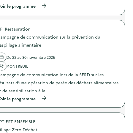
(
oir le programme
à
p
r
o
PI Restauration
p
o
ampagne de communication sur la prévention du
s
d
aspillage alimentaire
e
l
Du 22 au 30 novembre 2025
'
a
MONTREUIL
c
t
ampagne de communication lors de la SERD sur les
i
o
ésultats d’une opération de pesée des déchets alimentaires
n
t de sensibilisation à la …
:
C
(
oir le programme
a
à
m
p
p
r
a
o
g
PT EST ENSEMBLE
p
n
o
e
illage Zéro Déchet
s