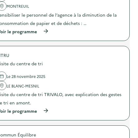
l
c
l
'
MONTREUIL
o
l
a
r
a
ensibiliser le personnel de l’agence à la diminution de la
c
é
g
t
p
onsommation de papier et de déchets : …
e
i
a
a
o
(
r
oir le programme
l
n
à
a
i
:
p
t
m
A
r
i
e
n
o
o
n
a
ITRU
p
n
t
t
o
d
a
isite du centre de tri
o
s
e
i
m
d
p
r
i
e
e
Le 28 novembre 2025
e
e
l
t
)
c
'
i
LE BLANC-MESNIL
r
a
t
isite du centre de tri TRIVALO, avec explication des gestes
é
c
é
a
t
l
e tri en amont.
t
i
e
i
o
c
(
oir le programme
v
n
t
à
e
:
r
p
d
S
o
r
e
e
m
o
s
n
ommun Équilibre
é
p