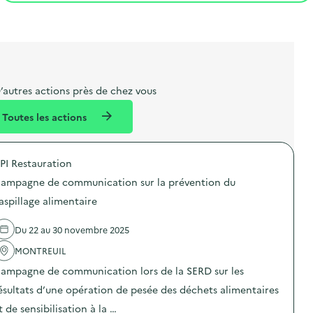
t
s
r
i
l
t
t
o
i
a
e
n
b
l
m
e
e
’autres actions près de chez vous
l
n
Toutes les actions
l
t
é
PI Restauration
d
ampagne de communication sur la prévention du
e
aspillage alimentaire
l
a
Du 22 au 30 novembre 2025
v
MONTREUIL
o
ampagne de communication lors de la SERD sur les
i
ésultats d’une opération de pesée des déchets alimentaires
e
t de sensibilisation à la …