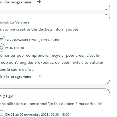
o
(
oir le programme
:
c
n
à
V
a
d
p
i
t
u
r
l
i
g
o
l
o
a
ablab La Verriere
p
a
n
s
o
g
s
natomie créative des déchets informatiques
p
s
e
u
i
d
Z
r
l
e
é
Le 27 novembre 2025 , 15:00 - 17:00
l
l
l
r
a
a
'
MONTREUIL
o
p
g
a
D
r
émonter pour comprendre, recycler pour créer, c’est le
e
c
é
é
a
t
c
v
rédo de Yannig des Brokodiles, qui vous invite à son atelier
l
i
h
e
i
o
e
ans le cadre de la …
n
m
n
t
t
e
(
oir le programme
:
)
i
n
à
A
o
t
p
t
n
a
r
e
d
i
o
l
u
PICEUM
r
p
i
g
e
o
e
a
ensibilisation du personnel "Je fais du bien à ma corbeille"
)
s
r
s
d
d
p
e
e
Du 25 au 26 novembre 2025 , 09:30 - 18:00
i