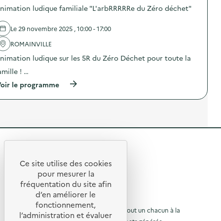
d
s
n
o
nimation ludique familiale "L'arbRRRRRe du Zéro déchet"
é
i
a
s
c
b
g
d
h
i
e
e
Le 29 novembre 2025 , 10:00 - 17:00
e
l
r
l
t
i
)
'
ROMAINVILLE
s
s
a
i
nimation ludique sur les 5R du Zéro Déchet pour toute la
a
c
n
t
t
amille ! …
f
i
i
o
o
o
(
oir le programme
r
n
n
à
m
d
:
p
a
u
V
r
t
p
i
o
i
e
s
p
q
r
i
o
u
s
t
s
e
o
e
R
d
s
n
d
e
e
)
n
u
l
Ce site utilise des cookies
e
c
R
'
t
pour mesurer la
l
e
a
e
fréquentation du site afin
“
n
o
c
J
t
d’en améliorer le
t
t
u
e
r
© 2026 SERD
i
fonctionnement,
f
e
o
o
L’objectif de la SERD est de sensibiliser tout un chacun à la
r
l’administration et évaluer
a
d
n