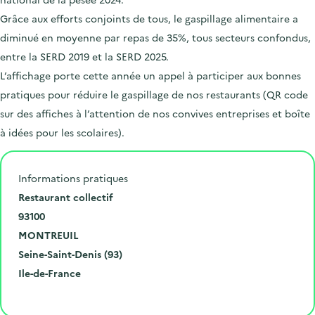
Grâce aux efforts conjoints de tous, le gaspillage alimentaire a
diminué en moyenne par repas de 35%, tous secteurs confondus,
entre la SERD 2019 et la SERD 2025.
L’affichage porte cette année un appel à participer aux bonnes
pratiques pour réduire le gaspillage de nos restaurants (QR code
sur des affiches à l’attention de nos convives entreprises et boîte
à idées pour les scolaires).
Informations pratiques
N
Restaurant collectif
u
C
93100
m
o
V
MONTREUIL
é
d
i
D
Seine-Saint-Denis (93)
r
e
l
é
R
Ile-de-France
o
p
l
p
é
Cliquer pour afficher la carte
e
o
e
a
g