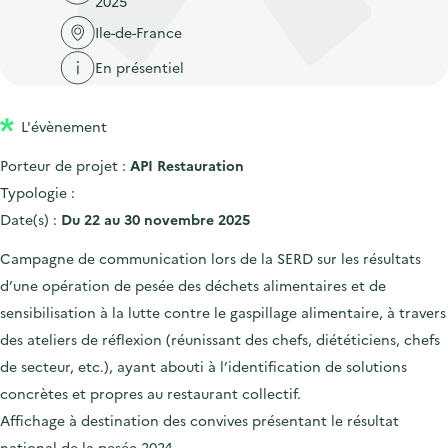
2025
'
c
n
n
a
Ile-de-France
c
p
c
c
u
En présentiel
r
i
c
e
i
p
u
i
L'évènement
n
a
e
l
c
l
i
Porteur de projet :
API Restauration
i
l
Typologie :
p
Date(s) :
Du 22 au 30 novembre 2025
a
Campagne de communication lors de la SERD sur les résultats
l
d’une opération de pesée des déchets alimentaires et de
e
sensibilisation à la lutte contre le gaspillage alimentaire, à travers
des ateliers de réflexion (réunissant des chefs, diététiciens, chefs
de secteur, etc.), ayant abouti à l’identification de solutions
concrètes et propres au restaurant collectif.
Affichage à destination des convives présentant le résultat
national de la pesée 2024.