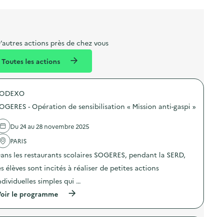
t
s
r
o
l
t
t
n
i
a
e
b
l
m
’autres actions près de chez vous
e
e
Toutes les actions
l
n
l
t
SODEXO
é
OGERES - Opération de sensibilisation « Mission anti-gaspi »
d
e
Du 24 au 28 novembre 2025
l
PARIS
a
ans les restaurants scolaires SOGERES, pendant la SERD,
v
es élèves sont incités à réaliser de petites actions
o
ndividuelles simples qui …
i
(
oir le programme
e
à
p
r