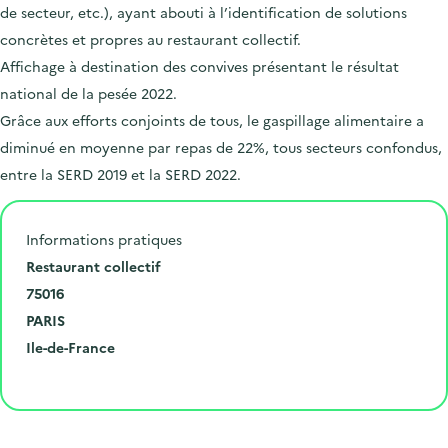
de secteur, etc.), ayant abouti à l’identification de solutions
concrètes et propres au restaurant collectif.
Affichage à destination des convives présentant le résultat
national de la pesée 2022.
Grâce aux efforts conjoints de tous, le gaspillage alimentaire a
diminué en moyenne par repas de 22%, tous secteurs confondus,
entre la SERD 2019 et la SERD 2022.
Informations pratiques
N
Restaurant collectif
u
C
75016
m
o
V
PARIS
é
d
i
D
R
Ile-de-France
r
e
l
é
é
Cliquer pour afficher la carte
o
p
l
p
g
e
o
e
a
i