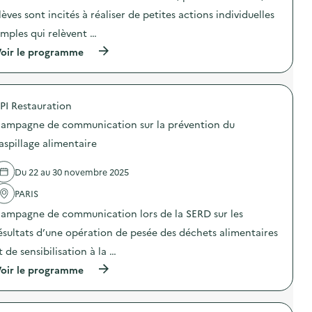
t
t
lèves sont incités à réaliser de petites actions individuelles
i
i
o
o
imples qui relèvent …
n
n
(
oir le programme
:
d
à
S
e
p
O
s
r
D
e
o
E
n
PI Restauration
p
X
s
o
O
i
ampagne de communication sur la prévention du
s
–
b
d
O
aspillage alimentaire
i
e
p
l
l
é
i
Du 22 au 30 novembre 2025
'
r
s
a
a
a
PARIS
c
t
t
t
i
i
ampagne de communication lors de la SERD sur les
i
o
o
o
n
ésultats d’une opération de pesée des déchets alimentaires
n
n
d
«
t de sensibilisation à la …
:
e
M
S
s
i
(
oir le programme
O
e
s
à
D
n
s
p
E
s
i
r
X
i
o