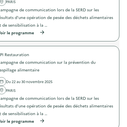
m
PARIS
«
c
»
u
M
t
)
n
ampagne de communication lors de la SERD sur les
i
i
i
s
o
ésultats d’une opération de pesée des déchets alimentaires
c
s
n
a
t de sensibilisation à la …
i
:
t
o
C
i
(
oir le programme
n
a
o
à
a
m
n
p
n
p
s
r
t
a
u
o
i
g
PI Restauration
r
p
-
n
l
o
g
e
ampagne de communication sur la prévention du
a
s
a
d
p
d
aspillage alimentaire
s
e
r
e
p
c
é
l
i
o
Du 22 au 30 novembre 2025
v
'
»
m
e
a
)
m
PARIS
n
c
u
t
t
n
ampagne de communication lors de la SERD sur les
i
i
i
o
o
ésultats d’une opération de pesée des déchets alimentaires
c
n
n
a
t de sensibilisation à la …
d
:
t
u
C
i
(
oir le programme
g
a
o
à