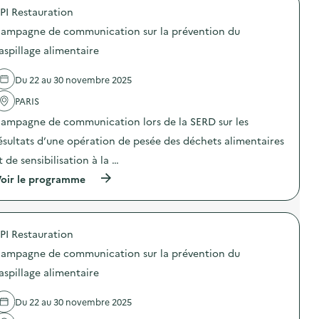
o
O
b
n
PI Restauration
p
–
i
a
o
O
ampagne de communication sur la prévention du
l
n
s
p
i
t
d
aspillage alimentaire
é
s
i
e
r
a
-
l
a
t
g
Du 22 au 30 novembre 2025
'
t
i
a
a
i
o
s
PARIS
c
o
n
p
t
n
ampagne de communication lors de la SERD sur les
«
i
i
d
M
»
o
ésultats d’une opération de pesée des déchets alimentaires
e
i
)
n
s
s
t de sensibilisation à la …
:
e
s
C
n
(
oir le programme
i
a
s
à
o
m
i
p
n
p
b
r
a
a
i
o
n
g
PI Restauration
l
p
t
n
i
o
i
e
ampagne de communication sur la prévention du
s
s
-
d
a
d
g
aspillage alimentaire
e
t
e
a
c
i
l
s
o
Du 22 au 30 novembre 2025
o
'
p
m
n
a
i