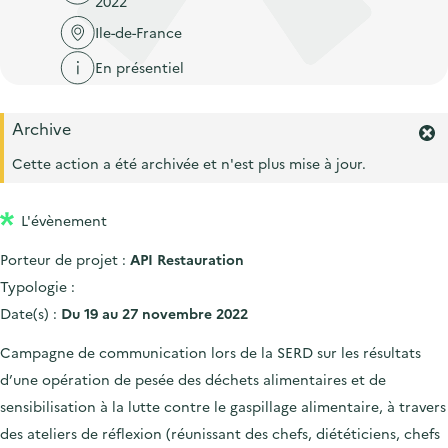
2022
'
c
n
n
a
Ile-de-France
c
p
c
c
u
En présentiel
r
i
c
e
i
p
u
i
Archive
n
a
e
F
l
c
l
e
Cette action a été archivée et n'est plus mise à jour.
i
r
i
l
m
p
L'évènement
e
a
r
Porteur de projet :
API Restauration
l
l
'
Typologie :
e
a
Date(s) :
Du 19 au 27 novembre 2022
l
e
Campagne de communication lors de la SERD sur les résultats
r
d’une opération de pesée des déchets alimentaires et de
t
e
sensibilisation à la lutte contre le gaspillage alimentaire, à travers
.
des ateliers de réflexion (réunissant des chefs, diététiciens, chefs