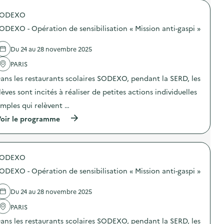
o
SODEXO
p
o
ODEXO - Opération de sensibilisation « Mission anti-gaspi »
s
d
e
Du 24 au 28 novembre 2025
l
'
PARIS
a
ans les restaurants scolaires SODEXO, pendant la SERD, les
c
t
lèves sont incités à réaliser de petites actions individuelles
i
o
imples qui relèvent …
n
(
oir le programme
:
à
S
p
O
r
G
o
E
SODEXO
p
R
o
E
ODEXO - Opération de sensibilisation « Mission anti-gaspi »
s
S
d
–
e
O
Du 24 au 28 novembre 2025
l
p
'
PARIS
é
a
r
ans les restaurants scolaires SODEXO, pendant la SERD, les
c
a