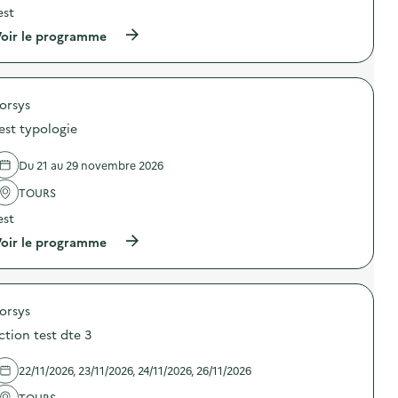
a
est
v
(
oir le programme
o
à
p
i
r
o
e
orsys
p
o
est typologie
s
d
e
Du 21 au 29 novembre 2026
l
'
TOURS
a
est
c
t
(
oir le programme
i
à
o
p
n
r
:
o
T
orsys
p
e
o
s
ction test dte 3
s
t
d
d
e
22/11/2026, 23/11/2026, 24/11/2026, 26/11/2026
t
l
e
'
TOURS