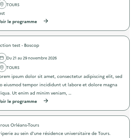
t
'
TOURS
e
a
s
est
c
t
t
(
oir le programme
d
i
à
t
o
p
e
n
r
3
:
o
)
a
ction test - Boscop
p
c
o
t
s
i
Du 21 au 29 novembre 2026
d
o
e
TOURS
n
l
t
'
orem ipsum dolor sit amet, consectetur adipiscing elit, sed
e
a
s
o eiusmod tempor incididunt ut labore et dolore magna
c
t
t
liqua. Ut enim ad minim veniam, …
d
i
t
o
(
oir le programme
e
n
à
)
:
p
a
r
c
o
t
rous Orléans-Tours
p
i
o
riperie au sein d'une résidence universitaire de Tours.
o
s