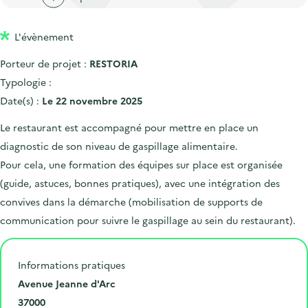
'
c
n
n
a
c
p
c
L'évènement
c
u
r
i
c
e
Porteur de projet :
RESTORIA
i
p
u
i
Typologie :
n
a
e
l
Date(s) :
Le 22 novembre 2025
c
l
i
Le restaurant est accompagné pour mettre en place un
i
l
diagnostic de son niveau de gaspillage alimentaire.
p
Pour cela, une formation des équipes sur place est organisée
a
(guide, astuces, bonnes pratiques), avec une intégration des
l
convives dans la démarche (mobilisation de supports de
e
communication pour suivre le gaspillage au sein du restaurant).
Informations pratiques
N
Avenue Jeanne d'Arc
u
C
37000