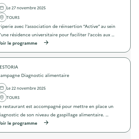
n
d
t
e
Le 27 novembre 2025
e
l
s
'
TOURS
t
a
riperie avec l’association de réinsertion “Active” au sein
d
c
t
t
’une résidence universitaire pour faciliter l’accès aux …
e
i
b
o
(
oir le programme
r
n
à
o
:
p
u
A
r
i
c
o
l
t
ESTORIA
p
l
i
o
ampagne Diagnostic alimentaire
o
o
s
n
n
d
D
t
e
Le 22 novembre 2025
O
e
l
U
s
'
TOURS
B
t
a
L
e restaurant est accompagné pour mettre en place un
–
c
O
B
t
iagnostic de son niveau de gaspillage alimentaire. …
N
o
i
)
s
o
(
oir le programme
c
n
à
o
:
p
p
F
r