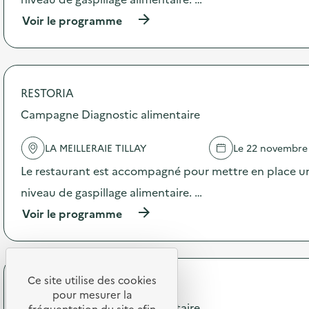
t
(
Voir le programme
i
à
o
p
n
r
:
o
C
p
a
RESTORIA
o
m
s
Campagne Diagnostic alimentaire
p
d
a
e
g
LA MEILLERAIE TILLAY
Le 22 novembre
l
n
'
e
Le restaurant est accompagné pour mettre en place un
a
D
c
niveau de gaspillage alimentaire. …
i
t
a
(
Voir le programme
i
g
à
o
n
p
n
o
r
:
s
o
C
t
p
Ce site utilise des cookies
a
i
RESTORIA
o
m
pour mesurer la
c
s
Campagne Diagnostic alimentaire
p
fréquentation du site afin