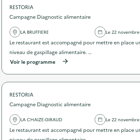
RESTORIA
d
Campagne Diagnostic alimentaire
e
l
LA BRUFFIERE
Le 22 novembre
a
Le restaurant est accompagné pour mettre en place un
v
niveau de gaspillage alimentaire. …
o
(
Voir le programme
i
à
p
e
r
o
p
RESTORIA
o
s
Campagne Diagnostic alimentaire
d
e
LA CHAIZE-GIRAUD
Le 22 novembre
l
'
Le restaurant est accompagné pour mettre en place un
a
c
niveau de gaspillage alimentaire. …