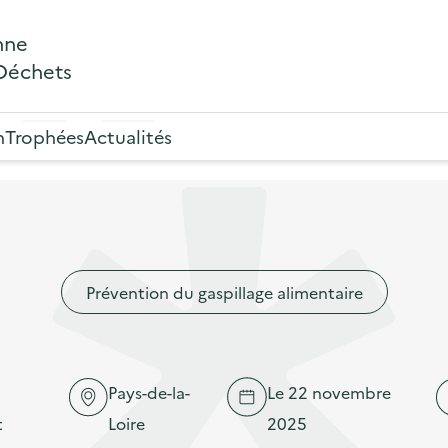
nne
 Déchets
n
Trophées
Actualités
Prévention du gaspillage alimentaire
Pays-de-la-
Le 22 novembre
t
Loire
2025