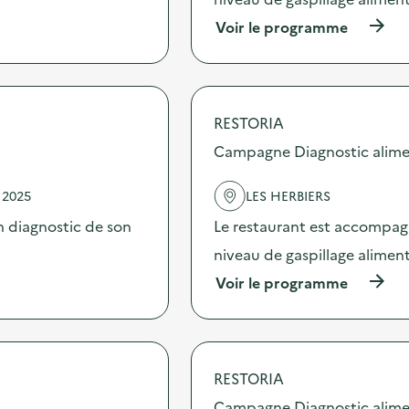
t
(
Voir le programme
i
à
o
p
n
r
:
o
C
p
a
RESTORIA
o
m
s
Campagne Diagnostic alime
p
d
a
e
g
 2025
LES HERBIERS
l
n
'
e
 diagnostic de son
Le restaurant est accompag
a
D
c
niveau de gaspillage aliment
i
t
a
(
Voir le programme
i
g
à
o
n
p
n
o
r
:
s
o
C
t
p
a
i
RESTORIA
o
m
c
s
Campagne Diagnostic alime
p