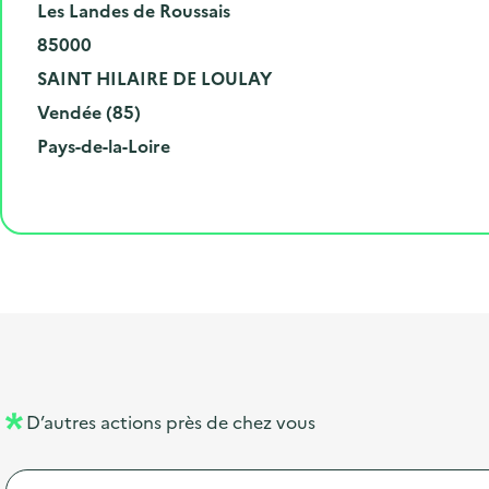
N
Les Landes de Roussais
u
C
85000
m
o
V
SAINT HILAIRE DE LOULAY
é
d
i
D
Vendée (85)
r
e
l
é
R
Pays-de-la-Loire
o
p
l
p
é
e
o
e
a
g
t
s
r
i
l
t
t
o
i
a
e
n
b
l
m
e
e
l
n
D’autres actions près de chez vous
l
t
é