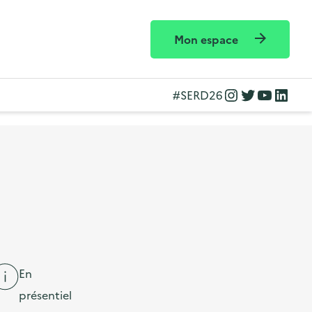
Mon espace
Instagram
Twitter
YouTube
LinkedIn
#SERD26
En
présentiel