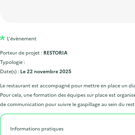
t
p
'
e
i
r
a
d
o
i
c
'
n
n
c
a
p
c
L'évènement
u
c
r
i
e
Porteur de projet :
RESTORIA
c
i
p
i
Typologie :
u
n
a
l
Date(s) :
Le 22 novembre 2025
e
c
l
i
i
Le restaurant est accompagné pour mettre en place un diag
l
p
Pour cela, une formation des équipes sur place est organis
a
de communication pour suivre le gaspillage au sein du rest
l
e
Informations pratiques