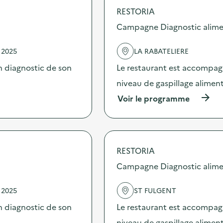
RESTORIA
Campagne Diagnostic alime
 2025
LA RABATELIERE
 diagnostic de son
Le restaurant est accompag
niveau de gaspillage aliment
(
Voir le programme
à
p
r
o
p
RESTORIA
o
s
Campagne Diagnostic alime
d
e
 2025
ST FULGENT
l
'
 diagnostic de son
Le restaurant est accompag
a
c
niveau de gaspillage aliment