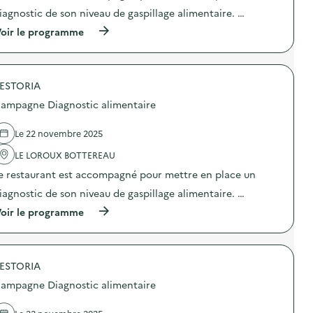
r
g
t
iagnostic de son niveau de gaspillage alimentaire. …
e
n
i
)
o
o
(
oir le programme
s
n
à
t
:
p
i
C
r
c
a
o
a
m
ESTORIA
p
l
p
o
ampagne Diagnostic alimentaire
i
a
s
m
g
d
e
n
e
Le 22 novembre 2025
n
e
l
t
D
'
LE LOROUX BOTTEREAU
a
i
a
i
e restaurant est accompagné pour mettre en place un
a
c
r
g
t
iagnostic de son niveau de gaspillage alimentaire. …
e
n
i
)
o
o
(
oir le programme
s
n
à
t
:
p
i
C
r
c
a
o
a
m
ESTORIA
p
l
p
o
ampagne Diagnostic alimentaire
i
a
s
m
g
d
e
n
e