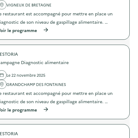
a
VIGNEUX DE BRETAGNE
v
e restaurant est accompagné pour mettre en place un
o
iagnostic de son niveau de gaspillage alimentaire. …
i
(
oir le programme
e
à
p
r
o
ESTORIA
p
o
ampagne Diagnostic alimentaire
s
d
e
Le 22 novembre 2025
l
'
GRANDCHAMP DES FONTAINES
a
e restaurant est accompagné pour mettre en place un
c
t
iagnostic de son niveau de gaspillage alimentaire. …
i
o
(
oir le programme
n
à
:
p
C
r
a
o
m
ESTORIA
p