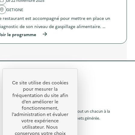
Le 22 novembre 2025
n
e
l
t
D
'
GETIGNE
a
i
a
i
e restaurant est accompagné pour mettre en place un
a
c
r
g
t
iagnostic de son niveau de gaspillage alimentaire. …
e
n
i
)
o
o
(
oir le programme
s
n
à
t
:
p
i
C
r
c
a
o
a
m
p
l
p
o
i
a
s
m
g
R
d
e
n
e
e
n
e
l
Ce site utilise des cookies
t
D
R
'
t
pour mesurer la
a
i
a
e
fréquentation du site afin
i
a
o
c
r
g
d’en améliorer le
t
t
u
e
n
© 2026 SERD
i
fonctionnement,
)
o
o
o
L’objectif de la SERD est de sensibiliser tout un chacun à la
r
l’administration et évaluer
s
n
nécessité de réduire la quantité de déchets générée.
u
t
votre expérience
à
:
i
SUIVEZ-NOUS
C
utilisateur. Nous
r
l
c
a
conservons votre choix
a