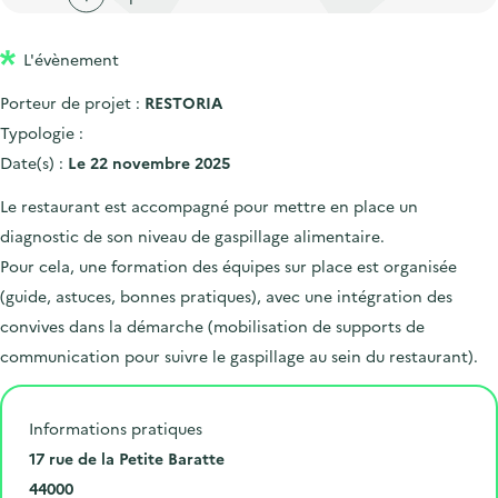
'
c
n
n
a
c
p
c
L'évènement
c
u
r
i
c
e
Porteur de projet :
RESTORIA
i
p
u
i
Typologie :
n
a
e
l
Date(s) :
Le 22 novembre 2025
c
l
i
Le restaurant est accompagné pour mettre en place un
i
l
diagnostic de son niveau de gaspillage alimentaire.
p
Pour cela, une formation des équipes sur place est organisée
a
(guide, astuces, bonnes pratiques), avec une intégration des
l
convives dans la démarche (mobilisation de supports de
e
communication pour suivre le gaspillage au sein du restaurant).
Informations pratiques
N
17 rue de la Petite Baratte
u
C
44000