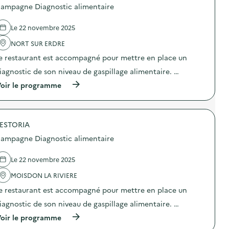
p
o
ampagne Diagnostic alimentaire
a
s
g
d
n
e
Le 22 novembre 2025
e
l
D
'
NORT SUR ERDRE
i
a
e restaurant est accompagné pour mettre en place un
a
c
g
t
iagnostic de son niveau de gaspillage alimentaire. …
n
i
o
o
(
oir le programme
s
n
à
t
:
p
i
C
r
c
a
o
a
m
ESTORIA
p
l
p
o
ampagne Diagnostic alimentaire
i
a
s
m
g
d
e
n
e
Le 22 novembre 2025
n
e
l
t
D
'
MOISDON LA RIVIERE
a
i
a
i
e restaurant est accompagné pour mettre en place un
a
c
r
g
t
iagnostic de son niveau de gaspillage alimentaire. …
e
n
i
)
o
o
(
oir le programme
s
n
à