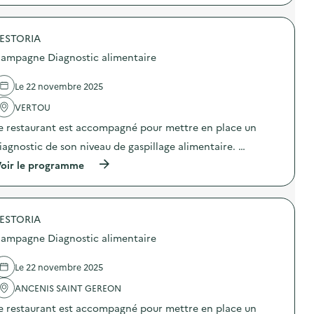
t
:
p
i
C
r
c
a
o
a
m
ESTORIA
p
l
p
o
ampagne Diagnostic alimentaire
i
a
s
m
g
d
e
n
e
Le 22 novembre 2025
n
e
l
t
D
'
VERTOU
a
i
a
i
e restaurant est accompagné pour mettre en place un
a
c
r
g
t
iagnostic de son niveau de gaspillage alimentaire. …
e
n
i
)
o
o
(
oir le programme
s
n
à
t
:
p
i
C
r
c
a
o
a
m
ESTORIA
p
l
p
o
ampagne Diagnostic alimentaire
i
a
s
m
g
d
e
n
e
Le 22 novembre 2025
n
e
l
t
D
'
ANCENIS SAINT GEREON
a
i
a
i
e restaurant est accompagné pour mettre en place un
a
c