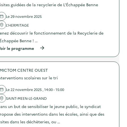
isites guidées de la recyclerie de L'Échappée Benne
e
l
Le 29 novembre 2025
a
L’HERMITAGE
v
enez découvrir le fonctionnement de la Recyclerie de
o
’Échappée Benne ! …
i
(
oir le programme
e
à
p
r
o
MICTOM CENTRE OUEST
p
o
nterventions scolaires sur le tri
s
d
e
Le 22 novembre 2025 , 14:00 - 15:00
l
'
SAINT-MEEN-LE-GRAND
a
ans un but de sensibiliser le jeune public, le syndicat
c
t
ropose des interventions dans les écoles, ainsi que des
i
o
isites dans les déchèteries, ou …
n