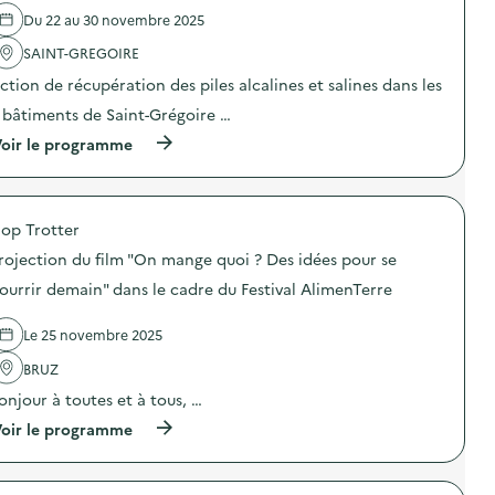
l
i
e
Du 22 au 30 novembre 2025
'
o
d
a
n
e
SAINT-GREGOIRE
c
s
L
t
s
’
ction de récupération des piles alcalines et salines dans les
i
c
É
o
o
 bâtiments de Saint-Grégoire …
c
n
l
h
(
oir le programme
:
a
a
à
R
i
p
p
e
r
p
r
p
e
é
o
a
s
e
op Trotter
p
i
s
B
o
r
u
e
rojection du film "On mange quoi ? Des idées pour se
s
c
r
n
d
a
ourrir demain" dans le cadre du Festival AlimenTerre
l
n
e
f
e
e
l
é
t
)
Le 25 novembre 2025
'
)
r
a
i
BRUZ
c
)
t
onjour à toutes et à tous, …
i
o
(
oir le programme
n
à
:
p
D
r