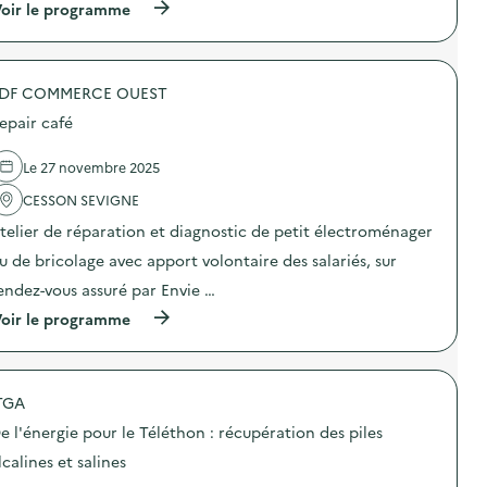
(
oir le programme
:
à
V
p
i
r
s
o
i
DF COMMERCE OUEST
p
t
o
e
epair café
s
s
d
g
e
u
Le 27 novembre 2025
l
i
'
CESSON SEVIGNE
d
a
é
telier de réparation et diagnostic de petit électroménager
c
e
t
s
u de bricolage avec apport volontaire des salariés, sur
i
d
o
e
endez-vous assuré par Envie …
n
l
(
oir le programme
:
a
à
I
r
p
n
e
r
t
c
o
e
y
TGA
p
r
c
o
v
l
e l'énergie pour le Téléthon : récupération des piles
s
e
e
d
n
lcalines et salines
r
e
t
i