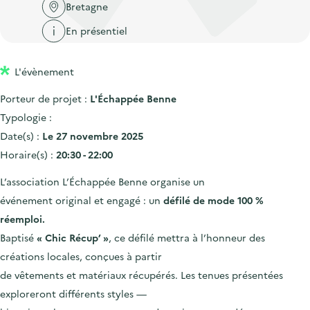
'
c
Bretagne
n
n
a
c
En présentiel
p
c
c
u
r
i
c
e
L'évènement
i
p
u
i
n
a
e
Porteur de projet :
L'Échappée Benne
l
c
l
i
Typologie :
i
l
Date(s) :
Le 27 novembre 2025
p
Horaire(s) :
20:30 - 22:00
a
L’association
L’Échappée Benne
organise un
l
événement original et engagé : un
défilé de mode 100 %
e
réemploi.
Baptisé
« Chic Récup’ »
, ce défilé mettra à l’honneur des
créations locales, conçues à partir
de vêtements et matériaux récupérés. Les tenues présentées
exploreront différents styles —