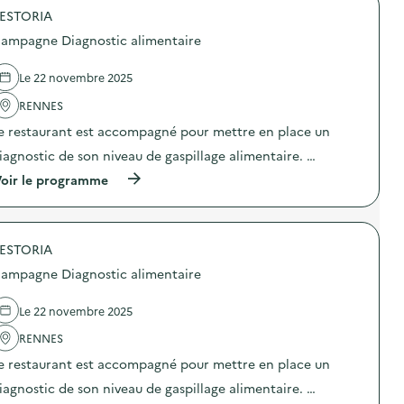
e
o
l
ESTORIA
p
’
o
ampagne Diagnostic alimentaire
é
s
n
d
e
e
Le 22 novembre 2025
r
l
g
'
RENNES
i
a
e restaurant est accompagné pour mettre en place un
e
c
p
t
iagnostic de son niveau de gaspillage alimentaire. …
o
i
u
o
(
oir le programme
r
n
à
l
:
p
e
P
r
T
r
o
é
o
ESTORIA
p
l
j
o
ampagne Diagnostic alimentaire
é
e
s
t
c
d
h
t
e
Le 22 novembre 2025
o
i
l
n
o
'
RENNES
:
n
a
r
e restaurant est accompagné pour mettre en place un
d
c
é
u
t
iagnostic de son niveau de gaspillage alimentaire. …
c
f
i