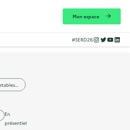
Mon espace
Instagram
Twitter
YouTube
LinkedIn
#SERD26
etables…
En
présentiel