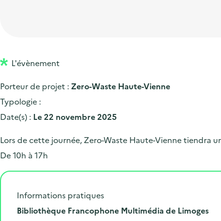
t
p
'
e
i
r
a
d
o
i
c
'
n
n
c
a
p
c
L'évènement
u
c
r
i
e
Porteur de projet :
Zero-Waste Haute-Vienne
c
i
p
i
Typologie :
u
n
a
l
Date(s) :
Le 22 novembre 2025
e
c
l
i
i
Lors de cette journée, Zero-Waste Haute-Vienne tiendra un
l
p
De 10h à 17h
a
l
Informations pratiques
e
L
Bibliothèque Francophone Multimédia de Limoges