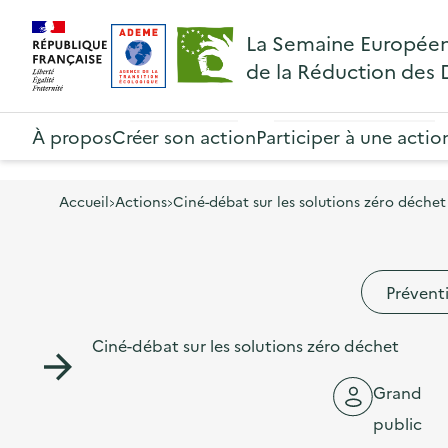
A
A
Gestion des cookies
R
La Semaine Europée
l
l
e
de la Réduction des
l
l
t
R
e
e
o
e
À propos
Créer son action
Participer à une actio
r
r
u
t
à
a
r
o
l
u
Accueil
Actions
Ciné-débat sur les solutions zéro déchet
à
u
a
c
l
r
n
o
a
à
Prévent
a
n
p
l
v
t
a
Ciné-débat sur les solutions zéro déchet
a
i
e
g
p
g
n
Grand
e
a
a
u
public
d
g