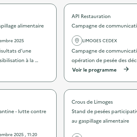
API Restauration
illage alimentaire
Campagne de communication 
vembre 2025
LIMOGES CEDEX
sultats d’une
Campagne de communication 
bilisation à la …
opération de pesée des déche
(
Voir le programme
à
p
r
o
p
Crous de Limoges
o
s
antine - lutte contre
Stand de pesées participativ
d
au gaspillage alimentaire
e
l
'
embre 2025 , 11:20