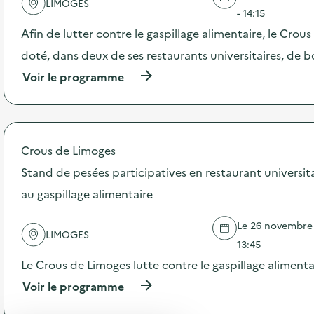
LIMOGES
a
- 14:15
c
t
Afin de lutter contre le gaspillage alimentaire, le Crous
i
doté, dans deux de ses restaurants universitaires, de b
o
n
(
Voir le programme
:
à
C
p
a
r
m
o
p
p
Crous de Limoges
a
o
g
s
Stand de pesées participatives en restaurant universita
n
d
e
au gaspillage alimentaire
e
d
l
e
'
Le 26 novembre 2
c
LIMOGES
a
o
13:45
c
m
t
Le Crous de Limoges lutte contre le gaspillage alimenta
m
i
u
(
Voir le programme
o
n
à
n
i
p