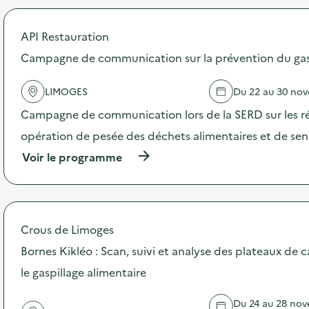
é
t
API Restauration
d
Campagne de communication sur la prévention du gasp
e
l
LIMOGES
Du 22 au 30 no
a
Campagne de communication lors de la SERD sur les ré
v
opération de pesée des déchets alimentaires et de sensi
o
(
Voir le programme
i
à
p
e
r
o
p
Crous de Limoges
o
s
Bornes Kikléo : Scan, suivi et analyse des plateaux de c
d
le gaspillage alimentaire
e
l
'
Du 24 au 28 nov