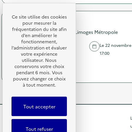
:
c
r
B
a
o
o
t
p
Ce site utilise des cookies
r
i
o
Limoges Métropole
n
pour mesurer la
o
s
e
fréquentation du site afin
Village Zéro Déchet 2025 de Limoges Métropole
n
d
s
d’en améliorer le
s
e
K
fonctionnement,
u
l
i
Le 22 novembre 2
l’administration et évaluer
r
LIMOGES
'
k
17:00
votre expérience
l
a
l
a
utilisateur. Nous
c
Village Zéro Déchet : …
é
p
t
conservons votre choix
o
(
Voir le programme
r
i
pendant 6 mois. Vous
:
à
é
o
pouvez changer ce choix
S
p
v
n
c
à tout moment.
r
e
:
a
o
n
S
n
p
t
t
,
o
i
a
Tout accepter
s
s
o
n
u
d
n
d
R
i
L
e
d
d
v
l
e
u
e
Tout refuser
i
'