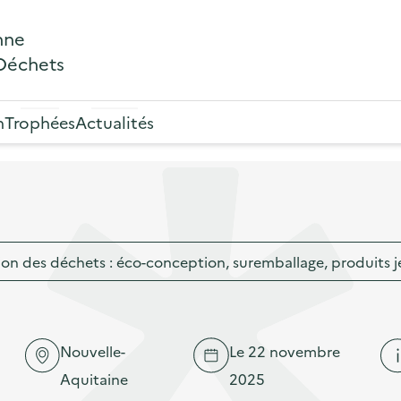
nne
 Déchets
n
Trophées
Actualités
ion des déchets : éco-conception, suremballage, produits j
Nouvelle-
Le 22 novembre
Aquitaine
2025