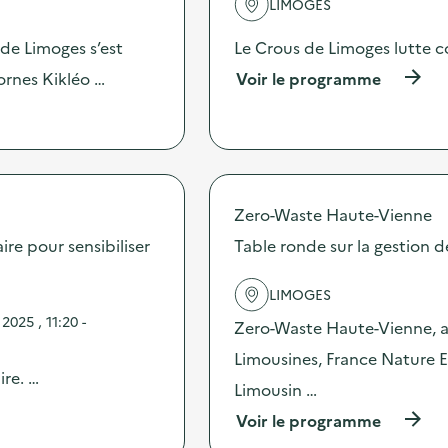
LIMOGES
a
c
t
 de Limoges s’est
Le Crous de Limoges lutte co
i
(
ornes Kikléo …
Voir le programme
o
à
n
p
:
r
C
o
a
p
m
o
p
s
Zero-Waste Haute-Vienne
a
d
g
ire pour sensibiliser
Table ronde sur la gestion 
e
n
l
e
'
d
LIMOGES
a
e
025 , 11:20 -
c
Zero-Waste Haute-Vienne, as
c
t
o
Limousines, France Nature E
i
m
ire. …
o
m
Limousin …
n
u
:
(
Voir le programme
n
S
à
i