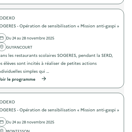
A
p
n
r
i
o
m
SODEXO
p
a
o
t
OGERES - Opération de sensibilisation « Mission anti-gaspi »
s
i
d
o
e
n
Du 24 au 28 novembre 2025
l
à
'
GUYANCOURT
l
a
a
ans les restaurants scolaires SOGERES, pendant la SERD,
c
d
t
é
es élèves sont incités à réaliser de petites actions
i
c
o
h
ndividuelles simples qui …
n
e
(
oir le programme
:
t
à
O
t
p
p
e
r
é
r
o
r
i
SODEXO
p
a
e
o
t
d
OGERES - Opération de sensibilisation « Mission anti-gaspi »
s
i
u
d
o
S
e
n
Du 24 au 28 novembre 2025
I
l
d
T
'
MONTESSON
e