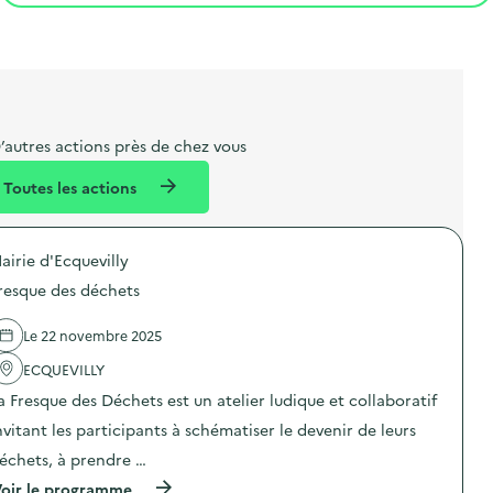
t
s
r
i
v
l
t
t
o
è
i
a
e
n
n
b
l
m
e
e
e
m
’autres actions près de chez vous
l
n
e
Toutes les actions
l
t
n
é
t
airie d'Ecquevilly
d
resque des déchets
e
l
Le 22 novembre 2025
a
ECQUEVILLY
v
a Fresque des Déchets est un atelier ludique et collaboratif
o
nvitant les participants à schématiser le devenir de leurs
i
échets, à prendre …
e
(
oir le programme