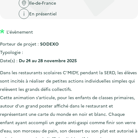
'
c
Ile-de-France
n
n
a
c
En présentiel
p
c
c
u
r
i
c
e
L'évènement
i
p
u
i
n
a
e
Porteur de projet :
SODEXO
l
c
l
i
Typologie :
i
l
Date(s) :
Du 24 au 28 novembre 2025
p
Dans les restaurants scolaires C’MIDY, pendant la SERD, les élèves
a
sont incités à réaliser de petites actions individuelles simples qui
l
relèvent les grands défis collectifs.
e
Cette animation s’articule, pour les enfants de classes primaires,
autour d’un grand poster affiché dans le restaurant et
représentant une carte du monde en noir et blanc. Chaque
enfant ayant accompli un geste anti-gaspi comme finir son verre
d’eau, son morceau de pain, son dessert ou son plat est autorisé à