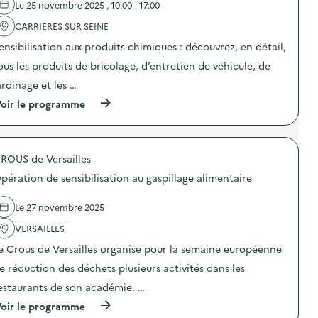
Le 25 novembre 2025 , 10:00 - 17:00
'
d
a
é
CARRIERES SUR SEINE
c
c
t
h
ensibilisation aux produits chimiques : découvrez, en détail,
i
e
o
t
ous les produits de bricolage, d’entretien de véhicule, de
n
s
ardinage et les …
:
)
D
(
oir le programme
é
à
f
p
i
r
z
o
é
ROUS de Versailles
p
r
o
o
pération de sensibilisation au gaspillage alimentaire
s
d
d
é
e
Le 27 novembre 2025
c
l
h
'
VERSAILLES
e
a
t
e Crous de Versailles organise pour la semaine européenne
c
)
t
e réduction des déchets plusieurs activités dans les
i
o
estaurants de son académie. …
n
(
oir le programme
:
à