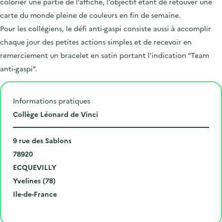
colorier une partie de l’affiche, l’objectif étant de retouver une
carte du monde pleine de couleurs en fin de semaine.
Pour les collégiens, le défi anti-gaspi consiste aussi à accomplir
chaque jour des petites actions simples et de recevoir en
remerciement un bracelet en satin portant l’indication “Team
anti-gaspi”.
Informations pratiques
L
Collège Léonard de Vinci
i
N
e
9 rue des Sablons
u
C
u
78920
m
o
V
d
ECQUEVILLY
é
d
i
D
e
Yvelines (78)
r
e
l
é
R
l
Ile-de-France
o
p
l
p
é
'
Cliquer pour afficher la carte
e
o
e
a
g
é