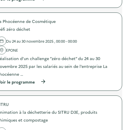
à
p
r
o
a Phocéenne de Cosmétique
p
o
éfi zéro déchet
s
d
e
Du 24 au 30 novembre 2025 , 00:00 - 00:00
l
'
EPONE
a
éalisation d’un challenge “zéro déchet” du 24 au 30
c
t
ovembre 2025 par les salariés au sein de l’entreprise La
i
o
hocéenne …
n
(
oir le programme
:
à
F
p
r
r
e
o
s
ITRU
p
q
o
u
nimation à la déchetterie du SITRU D3E, produits
s
e
d
d
himiques et compostage
e
e
l
s