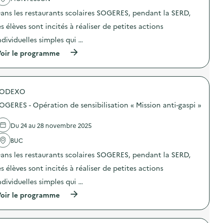
R
a
s
U
ans les restaurants scolaires SOGERES, pendant la SERD,
c
e
D
t
n
3
es élèves sont incités à réaliser de petites actions
i
s
E
o
i
ndividuelles simples qui …
,
n
b
p
(
oir le programme
:
i
r
à
S
l
o
p
O
i
d
r
G
s
u
o
E
a
i
SODEXO
p
R
t
t
o
E
i
s
OGERES - Opération de sensibilisation « Mission anti-gaspi »
s
S
o
c
d
–
n
h
e
O
Du 24 au 28 novembre 2025
a
i
l
p
u
m
'
BUC
é
g
i
a
r
a
q
ans les restaurants scolaires SOGERES, pendant la SERD,
c
a
s
u
t
t
p
es élèves sont incités à réaliser de petites actions
e
i
i
i
s
o
o
ndividuelles simples qui …
l
e
n
n
l
t
(
oir le programme
:
d
a
c
à
S
e
g
o
p
O
s
e
m
r
G
e
a