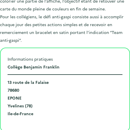
colorier une partie de l’affiche, l’objectif étant de retouver une
carte du monde pleine de couleurs en fin de semaine.
Pour les collégiens, le défi anti-gaspi consiste aussi à accomplir
chaque jour des petites actions simples et de recevoir en
remerciement un bracelet en satin portant l’indication “Team
anti-gaspi”.
Informations pratiques
L
Collège Benjamin Franklin
i
N
e
13 route de la Falaise
u
C
u
78680
m
o
V
d
EPONE
é
d
i
D
e
Yvelines (78)
r
e
l
é
R
l
Ile-de-France
o
p
l
p
é
'
Cliquer pour afficher la carte
e
o
e
a
g
é