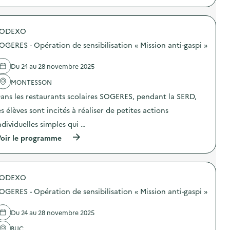
O
t
p
p
e
r
é
r
o
r
i
SODEXO
p
a
e
o
t
d
OGERES - Opération de sensibilisation « Mission anti-gaspi »
s
i
u
d
o
S
e
n
Du 24 au 28 novembre 2025
I
l
d
T
'
MONTESSON
e
R
a
s
U
ans les restaurants scolaires SOGERES, pendant la SERD,
c
e
D
t
n
3
es élèves sont incités à réaliser de petites actions
i
s
E
o
i
ndividuelles simples qui …
,
n
b
p
(
oir le programme
:
i
r
à
S
l
o
p
O
i
d
r
G
s
u
o
E
a
i
SODEXO
p
R
t
t
o
E
i
s
OGERES - Opération de sensibilisation « Mission anti-gaspi »
s
S
o
c
d
–
n
h
e
O
Du 24 au 28 novembre 2025
a
i
l
p
u
m
'
BUC
é