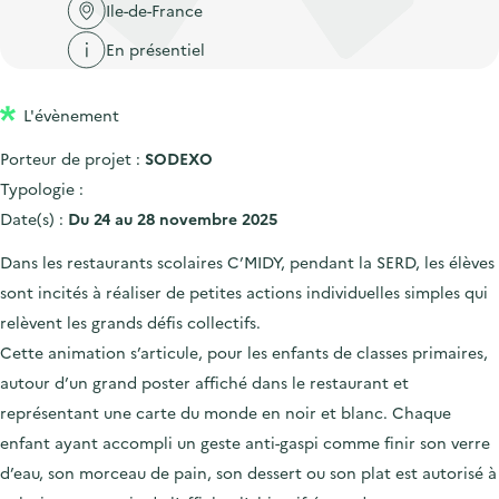
'
c
Ile-de-France
n
n
a
c
En présentiel
p
c
c
u
r
i
c
e
L'évènement
i
p
u
i
n
a
e
Porteur de projet :
SODEXO
l
c
l
i
Typologie :
i
l
Date(s) :
Du 24 au 28 novembre 2025
p
Dans les restaurants scolaires C’MIDY, pendant la SERD, les élèves
a
sont incités à réaliser de petites actions individuelles simples qui
l
relèvent les grands défis collectifs.
e
Cette animation s’articule, pour les enfants de classes primaires,
autour d’un grand poster affiché dans le restaurant et
représentant une carte du monde en noir et blanc. Chaque
enfant ayant accompli un geste anti-gaspi comme finir son verre
d’eau, son morceau de pain, son dessert ou son plat est autorisé à