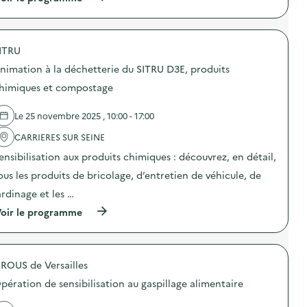
à
p
r
o
ITRU
p
o
nimation à la déchetterie du SITRU D3E, produits
s
d
himiques et compostage
e
l
Le 25 novembre 2025 , 10:00 - 17:00
'
a
CARRIERES SUR SEINE
c
t
ensibilisation aux produits chimiques : découvrez, en détail,
i
o
ous les produits de bricolage, d’entretien de véhicule, de
n
ardinage et les …
:
D
(
oir le programme
é
à
f
p
i
r
z
o
é
ROUS de Versailles
p
r
o
o
pération de sensibilisation au gaspillage alimentaire
s
d
d
é