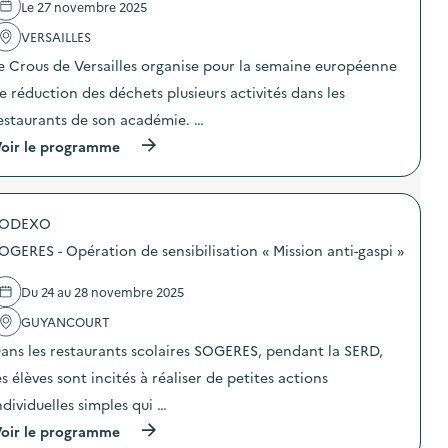
e
Le 27 novembre 2025
c
l
h
'
VERSAILLES
e
a
t
e Crous de Versailles organise pour la semaine européenne
c
)
t
e réduction des déchets plusieurs activités dans les
i
o
estaurants de son académie. …
n
(
oir le programme
:
à
A
p
n
r
i
o
m
SODEXO
p
a
o
t
OGERES - Opération de sensibilisation « Mission anti-gaspi »
s
i
d
o
e
n
Du 24 au 28 novembre 2025
l
à
'
GUYANCOURT
l
a
a
ans les restaurants scolaires SOGERES, pendant la SERD,
c
d
t
é
es élèves sont incités à réaliser de petites actions
i
c
o
h
ndividuelles simples qui …
n
e
(
oir le programme
:
t
à