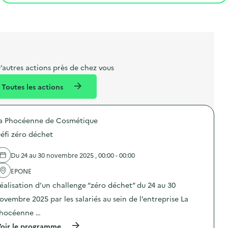
t
s
r
i
v
l
t
t
o
è
i
a
e
n
n
b
l
m
e
e
e
m
’autres actions près de chez vous
l
n
e
Toutes les actions
l
t
n
é
t
a Phocéenne de Cosmétique
d
éfi zéro déchet
e
l
Du 24 au 30 novembre 2025 , 00:00 - 00:00
a
EPONE
v
éalisation d’un challenge “zéro déchet” du 24 au 30
o
ovembre 2025 par les salariés au sein de l’entreprise La
i
hocéenne …
e
(
oir le programme