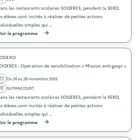
a
a
ans les restaurants scolaires SOGERES, pendant la SERD,
c
d
t
é
es élèves sont incités à réaliser de petites actions
i
c
o
h
ndividuelles simples qui …
n
e
(
oir le programme
:
t
à
O
t
p
p
e
r
é
r
o
r
i
SODEXO
p
a
e
o
t
d
OGERES - Opération de sensibilisation « Mission anti-gaspi »
s
i
u
d
o
S
e
n
Du 24 au 28 novembre 2025
I
l
d
T
'
GUYANCOURT
e
R
a
s
U
ans les restaurants scolaires SOGERES, pendant la SERD,
c
e
D
t
n
3
es élèves sont incités à réaliser de petites actions
i
s
E
o
i
ndividuelles simples qui …
,
n
b
p
(
oir le programme
:
i
r
à
S
l
o
p
O
i
d
r
G
s
u