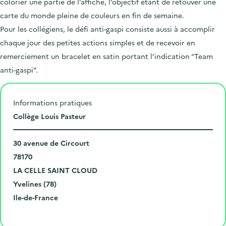
colorier une partie de l’affiche, l’objectif étant de retouver une
carte du monde pleine de couleurs en fin de semaine.
Pour les collégiens, le défi anti-gaspi consiste aussi à accomplir
chaque jour des petites actions simples et de recevoir en
remerciement un bracelet en satin portant l’indication “Team
anti-gaspi”.
Informations pratiques
L
Collège Louis Pasteur
i
N
e
30 avenue de Circourt
u
C
u
78170
m
o
V
d
LA CELLE SAINT CLOUD
é
d
i
D
e
Yvelines (78)
r
e
l
é
R
l
Ile-de-France
o
p
l
p
é
'
Cliquer pour afficher la carte
e
o
e
a
g
é