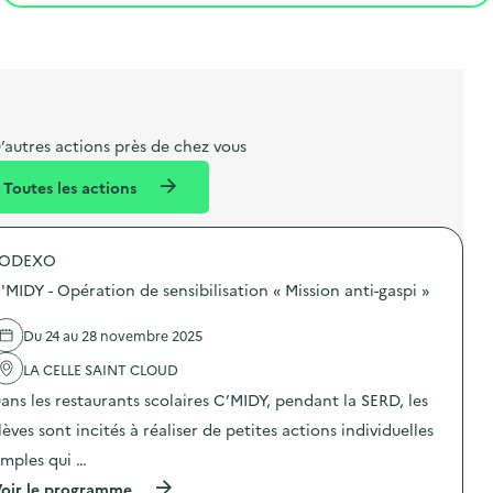
t
s
r
i
v
l
t
t
o
è
i
a
e
n
n
b
l
m
e
e
e
m
’autres actions près de chez vous
l
n
e
Toutes les actions
l
t
n
é
t
SODEXO
d
'MIDY - Opération de sensibilisation « Mission anti-gaspi »
e
l
Du 24 au 28 novembre 2025
a
LA CELLE SAINT CLOUD
v
ans les restaurants scolaires C’MIDY, pendant la SERD, les
o
lèves sont incités à réaliser de petites actions individuelles
i
imples qui …
e
(
oir le programme