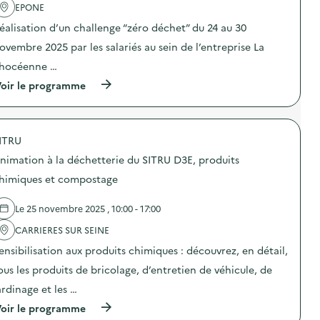
'
EPONE
r
a
a
éalisation d’un challenge “zéro déchet” du 24 au 30
c
t
t
i
ovembre 2025 par les salariés au sein de l’entreprise La
i
o
o
n
hocéenne …
n
d
(
oir le programme
:
e
à
S
s
p
p
e
r
e
n
o
c
s
ITRU
p
t
i
o
a
b
nimation à la déchetterie du SITRU D3E, produits
s
c
i
d
l
himiques et compostage
l
e
e
i
l
p
s
Le 25 novembre 2025 , 10:00 - 17:00
'
o
a
a
u
t
CARRIERES SUR SEINE
c
r
i
t
l
o
ensibilisation aux produits chimiques : découvrez, en détail,
i
e
n
o
s
ous les produits de bricolage, d’entretien de véhicule, de
«
n
s
ardinage et les …
:
c
M
D
o
i
(
oir le programme
é
l
s
à