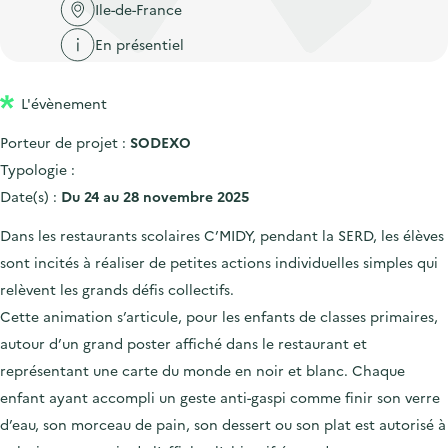
'
c
Ile-de-France
n
n
a
c
En présentiel
p
c
c
u
r
i
c
e
L'évènement
i
p
u
i
n
a
e
Porteur de projet :
SODEXO
l
c
l
i
Typologie :
i
l
Date(s) :
Du 24 au 28 novembre 2025
p
Dans les restaurants scolaires C’MIDY, pendant la SERD, les élèves
a
sont incités à réaliser de petites actions individuelles simples qui
l
relèvent les grands défis collectifs.
e
Cette animation s’articule, pour les enfants de classes primaires,
autour d’un grand poster affiché dans le restaurant et
représentant une carte du monde en noir et blanc. Chaque
enfant ayant accompli un geste anti-gaspi comme finir son verre
d’eau, son morceau de pain, son dessert ou son plat est autorisé à