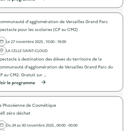
à
p
r
o
ommunauté d'agglomération de Versailles Grand Parc
p
o
pectacle pour les scolaires (CP au CM2)
s
d
e
Le 27 novembre 2025 , 10:00 - 16:00
l
'
LA CELLE-SAINT-CLOUD
a
pectacle à destination des élèves du territoire de la
c
t
ommunauté d’agglomération de Versailles Grand Parc du
i
o
P au CM2. Gratuit sur …
n
(
oir le programme
:
à
C
p
’
r
M
o
I
a Phocéenne de Cosmétique
p
D
o
Y
éfi zéro déchet
s
–
d
O
e
p
Du 24 au 30 novembre 2025 , 00:00 - 00:00
l
é