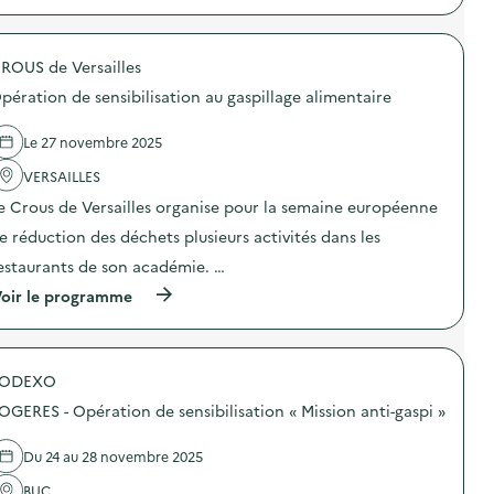
f
a
s
p
i
i
i
r
z
r
o
o
é
e
n
ROUS de Versailles
p
r
s
a
o
o
pération de sensibilisation au gaspillage alimentaire
(
n
s
d
C
t
d
é
P
i
e
Le 27 novembre 2025
c
a
-
l
h
u
g
'
VERSAILLES
e
C
a
a
t
M
e Crous de Versailles organise pour la semaine européenne
s
c
)
2
p
t
e réduction des déchets plusieurs activités dans les
)
i
i
)
»
o
estaurants de son académie. …
)
n
(
oir le programme
:
à
A
p
n
r
i
o
m
SODEXO
p
a
o
t
OGERES - Opération de sensibilisation « Mission anti-gaspi »
s
i
d
o
e
n
Du 24 au 28 novembre 2025
l
à
'
BUC
l