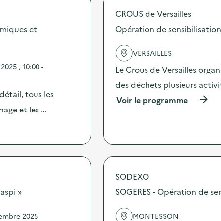
p
CROUS de Versailles
o
s
imiques et
Opération de sensibilisation
d
e
VERSAILLES
l
'
025 , 10:00 -
Le Crous de Versailles orga
a
c
des déchets plusieurs activ
t
étail, tous les
(
Voir le programme
i
à
nage et les …
o
p
n
r
:
o
D
p
é
o
f
s
i
d
SODEXO
z
e
é
aspi »
SOGERES - Opération de sensi
l
r
'
o
a
d
vembre 2025
MONTESSON
c