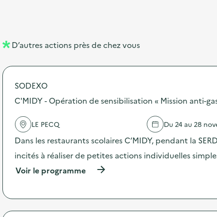
b
l
m
e
e
e
m
l
n
e
D’autres actions près de chez vous
l
t
n
é
t
SODEXO
d
C'MIDY - Opération de sensibilisation « Mission anti-ga
e
l
LE PECQ
Du 24 au 28 no
a
Dans les restaurants scolaires C’MIDY, pendant la SERD,
v
incités à réaliser de petites actions individuelles simple
o
(
Voir le programme
i
à
p
e
r
o
p