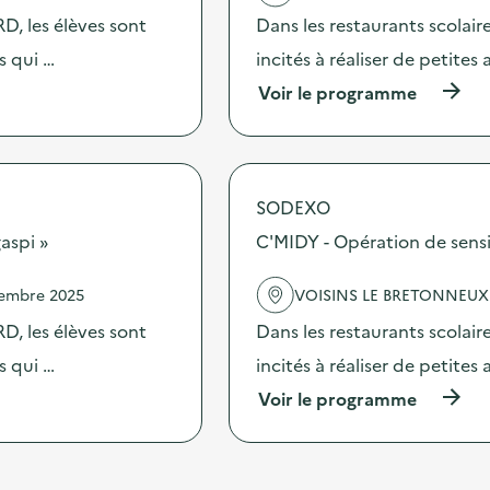
é
t
D, les élèves sont
Dans les restaurants scolai
c
i
h
s qui …
incités à réaliser de petites
o
e
n
t
(
Voir le programme
:
)
à
O
p
p
r
é
o
r
p
SODEXO
a
o
t
s
aspi »
C'MIDY - Opération de sensib
i
d
o
e
n
vembre 2025
VOISINS LE BRETONNEUX
l
d
'
D, les élèves sont
Dans les restaurants scolair
e
a
s
c
s qui …
incités à réaliser de petites
e
t
n
(
Voir le programme
i
s
à
o
i
p
n
b
r
:
i
o
S