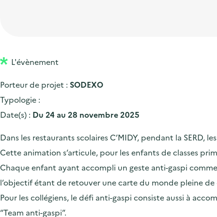
t
p
'
e
i
r
a
d
o
i
c
'
n
n
c
a
p
c
L'évènement
u
c
r
i
e
Porteur de projet :
SODEXO
c
i
p
i
Typologie :
u
n
a
l
Date(s) :
Du 24 au 28 novembre 2025
e
c
l
i
i
Dans les restaurants scolaires C’MIDY, pendant la SERD, les é
l
p
Cette animation s’articule, pour les enfants de classes pri
a
Chaque enfant ayant accompli un geste anti-gaspi comme fin
l
l’objectif étant de retouver une carte du monde pleine de 
e
Pour les collégiens, le défi anti-gaspi consiste aussi à acc
“Team anti-gaspi”.