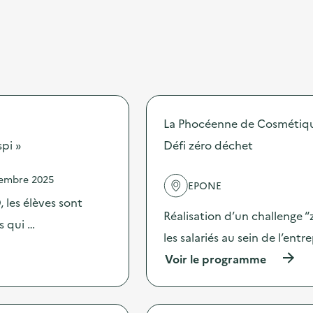
La Phocéenne de Cosmétiq
spi »
Défi zéro déchet
vembre 2025
EPONE
 les élèves sont
Réalisation d’un challenge
s qui …
les salariés au sein de l’ent
(
Voir le programme
à
p
r
o