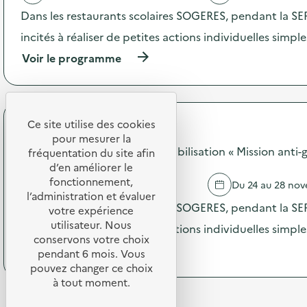
r
'
Dans les restaurants scolaires SOGERES, pendant la SER
a
a
t
c
incités à réaliser de petites actions individuelles simple
i
t
o
(
Voir le programme
i
n
à
o
d
p
n
e
r
:
s
o
A
e
p
Ce site utilise des cookies
n
SODEXO
n
o
i
pour mesurer la
s
s
SOGERES - Opération de sensibilisation « Mission anti-g
m
fréquentation du site afin
i
d
a
d’en améliorer le
b
e
t
fonctionnement,
BUC
Du 24 au 28 no
i
l
i
l’administration et évaluer
l
'
o
Dans les restaurants scolaires SOGERES, pendant la SER
votre expérience
i
a
n
s
utilisateur. Nous
c
incités à réaliser de petites actions individuelles simple
à
a
t
conservons votre choix
l
(
Voir le programme
t
i
pendant 6 mois. Vous
a
à
i
o
pouvez changer ce choix
d
p
o
n
é
à tout moment.
r
n
:
c
o
«
S