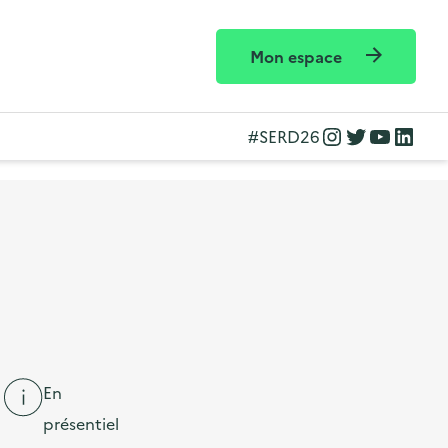
Mon espace
Instagram
Twitter
YouTube
LinkedIn
#SERD26
En
présentiel