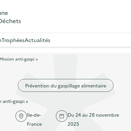
nne
 Déchets
n
Trophées
Actualités
Mission anti-gaspi »
Prévention du gaspillage alimentaire
 anti-gaspi »
Ile-de-
Du 24 au 28 novembre
France
2025