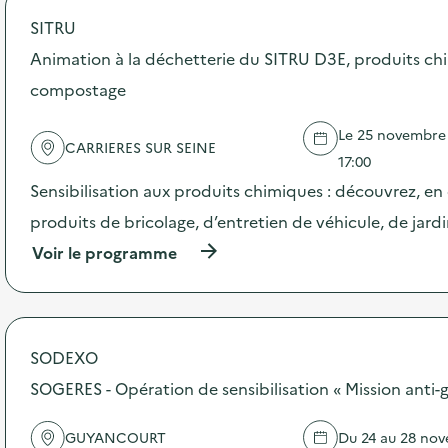
o
SITRU
s
d
Animation à la déchetterie du SITRU D3E, produits ch
e
compostage
l
'
a
Le 25 novembre 2
CARRIERES SUR SEINE
c
17:00
t
i
Sensibilisation aux produits chimiques : découvrez, en d
o
produits de bricolage, d’entretien de véhicule, de jardi
n
:
(
Voir le programme
C
à
’
p
M
r
I
o
D
p
SODEXO
Y
o
–
s
SOGERES - Opération de sensibilisation « Mission anti-g
O
d
p
e
é
GUYANCOURT
Du 24 au 28 no
l