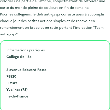
colorier une partie de l’affiche, l’objectif étant de retouver une
carte du monde pleine de couleurs en fin de semaine.
Pour les collégiens, le défi anti-gaspi consiste aussi à accomplir
chaque jour des petites actions simples et de recevoir en
remerciement un bracelet en satin portant l’indication “Team
anti-gaspi”.
Informations pratiques
L
Collège Galilée
i
N
e
8 avenue Edouard Fosse
u
C
u
78520
m
o
V
d
LIMAY
é
d
i
D
e
Yvelines (78)
r
e
l
é
R
l
Ile-de-France
o
p
l
p
é
'
Cliquer pour afficher la carte
e
o
e
a
g
é