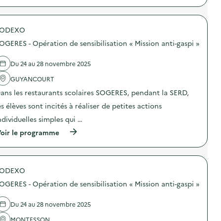
A
s
p
n
i
r
i
o
o
m
n
SODEXO
p
a
a
o
t
OGERES - Opération de sensibilisation « Mission anti-gaspi »
n
s
i
t
d
o
i
e
n
Du 24 au 28 novembre 2025
-
l
à
g
'
GUYANCOURT
l
a
a
a
ans les restaurants scolaires SOGERES, pendant la SERD,
s
c
d
p
t
é
es élèves sont incités à réaliser de petites actions
i
i
c
»
o
h
ndividuelles simples qui …
)
n
e
(
oir le programme
:
t
à
O
t
p
p
e
r
é
r
o
r
i
SODEXO
p
a
e
o
t
d
OGERES - Opération de sensibilisation « Mission anti-gaspi »
s
i
u
d
o
S
e
n
Du 24 au 28 novembre 2025
I
l
d
T
'
MONTESSON
e