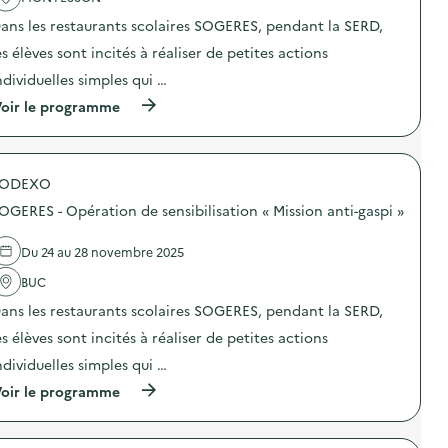
R
a
s
U
ans les restaurants scolaires SOGERES, pendant la SERD,
c
e
D
t
n
3
es élèves sont incités à réaliser de petites actions
i
s
E
o
i
ndividuelles simples qui …
,
n
b
p
(
oir le programme
:
i
r
à
S
l
o
p
O
i
d
r
G
s
u
o
E
a
i
SODEXO
p
R
t
t
o
E
i
s
OGERES - Opération de sensibilisation « Mission anti-gaspi »
s
S
o
c
d
–
n
h
e
O
Du 24 au 28 novembre 2025
a
i
l
p
u
m
'
BUC
é
g
i
a
r
a
q
ans les restaurants scolaires SOGERES, pendant la SERD,
c
a
s
u
t
t
p
es élèves sont incités à réaliser de petites actions
e
i
i
i
s
o
o
ndividuelles simples qui …
l
e
n
n
l
t
(
oir le programme
:
d
a
c
à
S
e
g
o
p
O
s
e
m
r
G
e
a