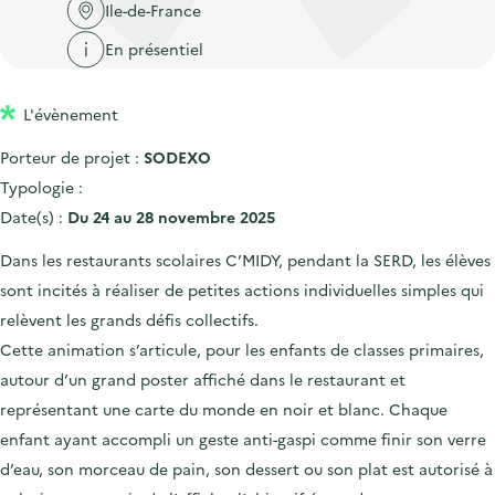
'
c
Ile-de-France
n
n
a
c
En présentiel
p
c
c
u
r
i
c
e
L'évènement
i
p
u
i
n
a
e
Porteur de projet :
SODEXO
l
c
l
i
Typologie :
i
l
Date(s) :
Du 24 au 28 novembre 2025
p
Dans les restaurants scolaires C’MIDY, pendant la SERD, les élèves
a
sont incités à réaliser de petites actions individuelles simples qui
l
relèvent les grands défis collectifs.
e
Cette animation s’articule, pour les enfants de classes primaires,
autour d’un grand poster affiché dans le restaurant et
représentant une carte du monde en noir et blanc. Chaque
enfant ayant accompli un geste anti-gaspi comme finir son verre
d’eau, son morceau de pain, son dessert ou son plat est autorisé à