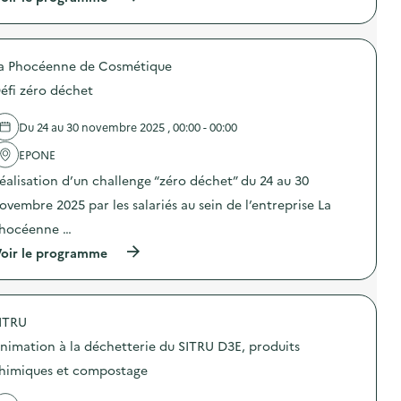
à
p
r
o
a Phocéenne de Cosmétique
p
o
éfi zéro déchet
s
d
e
Du 24 au 30 novembre 2025 , 00:00 - 00:00
l
'
EPONE
a
éalisation d’un challenge “zéro déchet” du 24 au 30
c
t
ovembre 2025 par les salariés au sein de l’entreprise La
i
o
hocéenne …
n
(
oir le programme
:
à
C
p
’
r
M
o
I
ITRU
p
D
o
Y
nimation à la déchetterie du SITRU D3E, produits
s
–
d
O
himiques et compostage
e
p
l
é