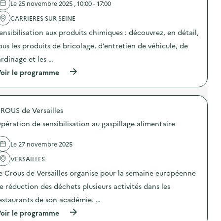
Le 25 novembre 2025 , 10:00 - 17:00
'
r
a
a
CARRIERES SUR SEINE
c
t
t
i
ensibilisation aux produits chimiques : découvrez, en détail,
i
o
o
n
ous les produits de bricolage, d’entretien de véhicule, de
n
d
ardinage et les …
:
e
D
s
(
oir le programme
é
e
à
f
n
p
i
s
r
z
i
o
é
b
ROUS de Versailles
p
r
i
o
o
pération de sensibilisation au gaspillage alimentaire
l
s
d
i
d
é
s
e
Le 27 novembre 2025
c
a
l
h
t
'
VERSAILLES
e
i
a
t
o
e Crous de Versailles organise pour la semaine européenne
c
)
n
t
e réduction des déchets plusieurs activités dans les
«
i
o
estaurants de son académie. …
M
n
i
(
oir le programme
:
s
à