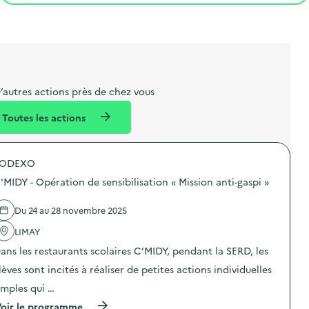
t
s
r
i
v
l
t
t
o
è
i
a
e
n
n
b
l
m
e
e
e
m
’autres actions près de chez vous
l
n
e
Toutes les actions
l
t
n
é
t
SODEXO
d
'MIDY - Opération de sensibilisation « Mission anti-gaspi »
e
l
Du 24 au 28 novembre 2025
a
LIMAY
v
ans les restaurants scolaires C’MIDY, pendant la SERD, les
o
lèves sont incités à réaliser de petites actions individuelles
i
imples qui …
e
(
oir le programme