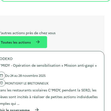
t
s
r
i
v
l
t
t
o
è
i
a
e
n
n
b
l
m
e
e
e
m
’autres actions près de chez vous
l
n
e
Toutes les actions
l
t
n
é
t
SODEXO
d
'MIDY - Opération de sensibilisation « Mission anti-gaspi »
e
l
Du 24 au 28 novembre 2025
a
MONTIGNY LE BRETONNEUX
v
ans les restaurants scolaires C’MIDY, pendant la SERD, les
o
lèves sont incités à réaliser de petites actions individuelles
i
imples qui …
e
(
oir le programme