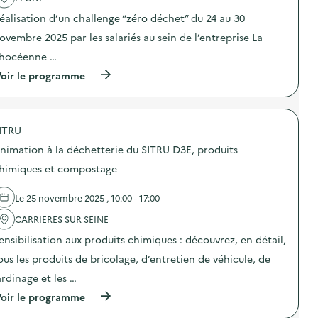
t
i
a
a
i
o
éalisation d’un challenge “zéro déchet” du 24 au 30
s
c
o
n
p
t
n
ovembre 2025 par les salariés au sein de l’entreprise La
«
i
i
d
M
»
o
hocéenne …
e
i
)
n
s
s
(
oir le programme
:
e
s
à
C
n
i
p
a
s
o
r
m
i
n
o
p
b
a
ITRU
p
a
i
n
o
g
nimation à la déchetterie du SITRU D3E, produits
l
t
s
n
i
i
d
e
himiques et compostage
s
-
e
d
a
g
l
e
t
a
Le 25 novembre 2025 , 10:00 - 17:00
'
c
i
s
a
o
o
p
CARRIERES SUR SEINE
c
m
n
i
t
m
ensibilisation aux produits chimiques : découvrez, en détail,
«
»
i
u
M
)
o
n
ous les produits de bricolage, d’entretien de véhicule, de
i
n
i
s
ardinage et les …
:
c
s
D
a
(
oir le programme
i
é
t
à
o
f
i