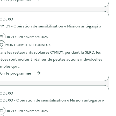
à
p
r
o
SODEXO
p
o
'MIDY - Opération de sensibilisation « Mission anti-gaspi »
s
d
e
Du 24 au 28 novembre 2025
l
'
MONTIGNY LE BRETONNEUX
a
ans les restaurants scolaires C’MIDY, pendant la SERD, les
c
t
lèves sont incités à réaliser de petites actions individuelles
i
o
imples qui …
n
(
oir le programme
:
à
C
p
’
r
M
o
I
SODEXO
p
D
o
Y
ODEXO - Opération de sensibilisation « Mission anti-gaspi »
s
–
d
O
e
p
Du 24 au 28 novembre 2025
l
é