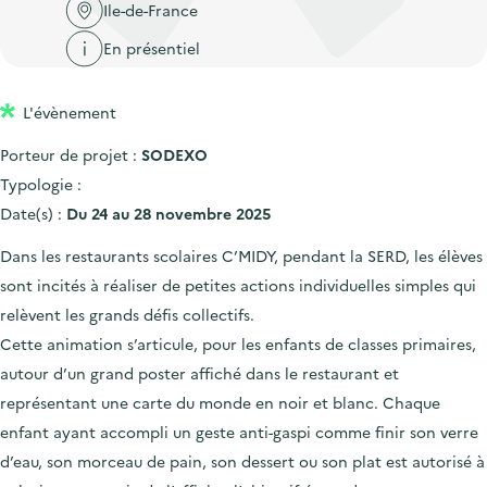
'
c
Ile-de-France
n
n
a
c
En présentiel
p
c
c
u
r
i
c
e
L'évènement
i
p
u
i
n
a
e
Porteur de projet :
SODEXO
l
c
l
i
Typologie :
i
l
Date(s) :
Du 24 au 28 novembre 2025
p
Dans les restaurants scolaires C’MIDY, pendant la SERD, les élèves
a
sont incités à réaliser de petites actions individuelles simples qui
l
relèvent les grands défis collectifs.
e
Cette animation s’articule, pour les enfants de classes primaires,
autour d’un grand poster affiché dans le restaurant et
représentant une carte du monde en noir et blanc. Chaque
enfant ayant accompli un geste anti-gaspi comme finir son verre
d’eau, son morceau de pain, son dessert ou son plat est autorisé à