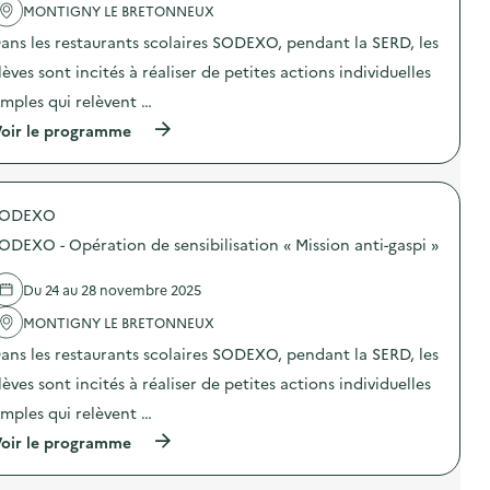
'
MONTIGNY LE BRETONNEUX
r
a
a
ans les restaurants scolaires SODEXO, pendant la SERD, les
c
t
t
i
lèves sont incités à réaliser de petites actions individuelles
i
o
o
n
imples qui relèvent …
n
d
(
oir le programme
:
e
à
C
s
p
’
e
r
M
n
o
I
s
SODEXO
p
D
i
o
Y
b
ODEXO - Opération de sensibilisation « Mission anti-gaspi »
s
–
i
d
O
l
e
p
Du 24 au 28 novembre 2025
i
l
é
s
'
MONTIGNY LE BRETONNEUX
r
a
a
a
t
ans les restaurants scolaires SODEXO, pendant la SERD, les
c
t
i
t
i
o
lèves sont incités à réaliser de petites actions individuelles
i
o
n
o
n
imples qui relèvent …
«
n
d
(
oir le programme
:
e
M
à
S
s
i
p
O
e
s