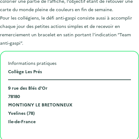
colorier une partie de l’affiche, l’objectif étant de retouver une
carte du monde pleine de couleurs en fin de semaine.
Pour les collégiens, le défi anti-gaspi consiste aussi à accomplir
chaque jour des petites actions simples et de recevoir en
remerciement un bracelet en satin portant l’indication “Team
anti-gaspi”.
Informations pratiques
L
Collège Les Prés
i
N
e
9 rue des Blés d'Or
u
C
u
78180
m
o
V
d
MONTIGNY LE BRETONNEUX
é
d
i
D
e
Yvelines (78)
r
e
l
é
R
l
Ile-de-France
o
p
l
p
é
'
Cliquer pour afficher la carte
e
o
e
a
g
é