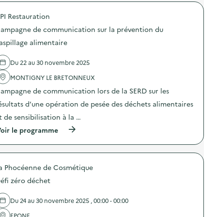
r
D
n
s
o
E
s
i
PI Restauration
p
X
i
o
o
O
b
n
ampagne de communication sur la prévention du
s
–
i
a
d
O
aspillage alimentaire
l
n
e
p
i
t
l
é
s
i
Du 22 au 30 novembre 2025
'
r
a
-
a
a
t
g
MONTIGNY LE BRETONNEUX
c
t
i
a
t
i
o
ampagne de communication lors de la SERD sur les
s
i
o
n
p
o
n
ésultats d’une opération de pesée des déchets alimentaires
«
i
n
d
»
t de sensibilisation à la …
:
e
M
)
S
s
i
(
oir le programme
O
e
s
à
D
n
s
p
E
s
i
r
X
i
o
o
O
b
n
a Phocéenne de Cosmétique
p
–
i
a
o
O
éfi zéro déchet
l
n
s
p
i
t
d
é
s
i
e
Du 24 au 30 novembre 2025 , 00:00 - 00:00
r
a
-
l
a
t
g
'
EPONE