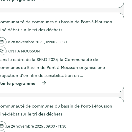
à
p
r
o
ommunauté de communes du bassin de Pont-à-Mousson
p
o
iné-débat sur le tri des déchets
s
d
e
Le 28 novembre 2025 , 09:00 - 11:30
l
'
PONT A MOUSSON
a
ans le cadre de la SERD 2025, la Communauté de
c
t
ommunes du Bassin de Pont à Mousson organise une
i
o
rojection d’un film de sensibilisation en …
n
(
oir le programme
:
à
C
p
i
r
n
o
é
ommunauté de communes du bassin de Pont-à-Mousson
p
-
o
d
iné-débat sur le tri des déchets
s
é
d
b
e
a
Le 24 novembre 2025 , 09:00 - 11:30
l
t