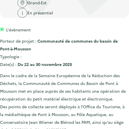
'
c
Grand-Est
n
n
a
c
En présentiel
p
c
c
u
r
i
c
e
L'évènement
i
p
u
i
n
a
e
Porteur de projet :
Communauté de communes du bassin de
l
c
l
i
Pont-à-Mousson
i
l
Typologie :
p
Date(s) :
Du 22 au 30 novembre 2025
a
Dans le cadre de la Semaine Européenne de la Réduction des
l
Déchets, la Communauté de Communes du Bassin de Pont à
e
Mousson met en place auprès de ses habitants une opération de
récupération du petit matériel électrique et électronique.
Des points de collecte seront déployés à l’Office du Tourisme, à
la médiathèque de Pont à Mousson, au Pôle Aquatique, au
Conservatoire Jean Wiener de Blénod les PAM, ainsi qu’au siège