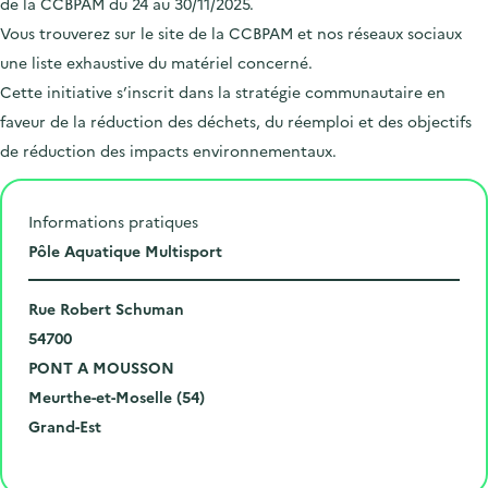
de la CCBPAM du 24 au 30/11/2025.
Vous trouverez sur le site de la CCBPAM et nos réseaux sociaux
une liste exhaustive du matériel concerné.
Cette initiative s’inscrit dans la stratégie communautaire en
faveur de la réduction des déchets, du réemploi et des objectifs
de réduction des impacts environnementaux.
Informations pratiques
L
Pôle Aquatique Multisport
i
N
e
Rue Robert Schuman
u
C
u
54700
m
o
V
d
PONT A MOUSSON
é
d
i
D
e
Meurthe-et-Moselle (54)
r
e
l
é
R
l
Grand-Est
o
p
l
p
é
'
Cliquer pour afficher la carte
e
o
e
a
g
é