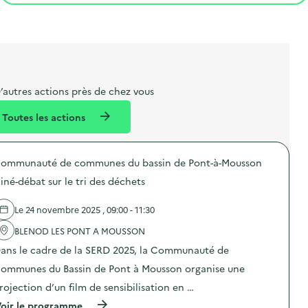
t
s
r
i
v
l
t
t
o
è
i
a
e
n
n
b
l
m
e
e
e
m
’autres actions près de chez vous
l
n
e
Toutes les actions
l
t
n
é
t
ommunauté de communes du bassin de Pont-à-Mousson
d
iné-débat sur le tri des déchets
e
l
Le 24 novembre 2025 , 09:00 - 11:30
a
BLENOD LES PONT A MOUSSON
v
ans le cadre de la SERD 2025, la Communauté de
o
ommunes du Bassin de Pont à Mousson organise une
i
rojection d’un film de sensibilisation en …
e
(
oir le programme