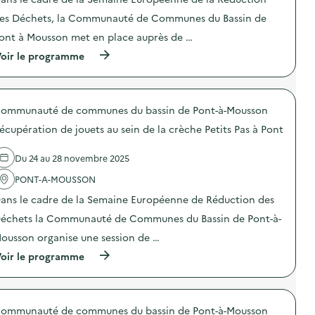
c
a
t
n
es Déchets, la Communauté de Communes du Bassin de
i
s
o
l
ont à Mousson met en place auprès de …
n
e
(
oir le programme
:
s
à
C
E
p
o
t
r
l
a
o
l
b
ommunauté de communes du bassin de Pont-à-Mousson
p
e
l
o
c
i
écupération de jouets au sein de la crèche Petits Pas à Pont
s
t
s
d
e
s
e
D
Du 24 au 28 novembre 2025
e
l
3
m
'
PONT-A-MOUSSON
E
e
a
d
n
ans le cadre de la Semaine Européenne de Réduction des
c
a
t
t
n
s
échets la Communauté de Communes du Bassin de Pont-à-
i
s
C
o
l
ousson organise une session de …
o
n
e
m
(
oir le programme
:
s
m
à
C
E
u
p
o
t
n
r
l
a
a
o
l
b
u
ommunauté de communes du bassin de Pont-à-Mousson
p
e