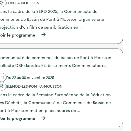
'
PONT A MOUSSON
s
a
u
ans le cadre de la SERD 2025, la Communauté de
c
r
t
l
ommunes du Bassin de Pont à Mousson organise une
i
e
o
t
rojection d’un film de sensibilisation en …
n
r
(
oir le programme
:
i
à
C
d
p
i
e
r
n
s
o
é
d
ommunauté de communes du bassin de Pont-à-Mousson
p
-
é
o
d
c
ollecte D3E dans les Etablissements Communautaires
s
é
h
d
b
e
e
a
Du 22 au 30 novembre 2025
t
l
t
s
'
BLENOD-LES-PONT-A-MOUSSON
s
)
a
u
ans le cadre de la Semaine Européenne de la Réduction
c
r
t
l
es Déchets, la Communauté de Communes du Bassin de
i
e
o
t
ont à Mousson met en place auprès de …
n
r
(
oir le programme
:
i
à
C
d
p
i
e