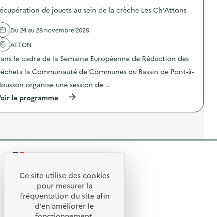
l
t
o
c
i
a
écupération de jouets au sein de la crèche Les Ch'Attons
s
t
s
i
d
e
s
r
e
D
Du 24 au 28 novembre 2025
e
e
l
3
m
s
'
ATTON
E
e
)
a
d
n
ans le cadre de la Semaine Européenne de Réduction des
c
a
t
t
n
s
échets la Communauté de Communes du Bassin de Pont-à-
i
s
C
o
l
ousson organise une session de …
o
n
e
m
(
oir le programme
:
s
m
à
R
E
u
p
é
t
n
r
c
a
a
o
u
b
u
p
p
l
t
o
é
i
a
s
r
s
i
R
d
a
s
r
e
t
e
e
e
l
Ce site utilise des cookies
i
m
s
R
'
o
t
e
pour mesurer la
)
a
n
n
e
fréquentation du site afin
o
c
d
t
d’en améliorer le
t
e
t
s
u
© 2026 SERD
i
j
fonctionnement,
C