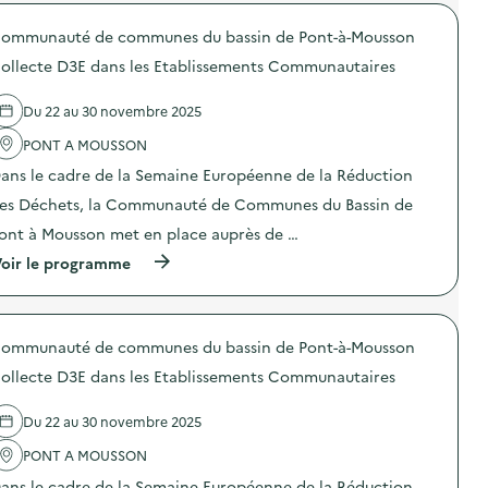
r
n
s
o
é
d
ommunauté de communes du bassin de Pont-à-Mousson
p
-
é
o
d
c
ollecte D3E dans les Etablissements Communautaires
s
é
h
d
b
e
e
a
Du 22 au 30 novembre 2025
t
l
t
s
'
PONT A MOUSSON
s
)
a
u
ans le cadre de la Semaine Européenne de la Réduction
c
r
t
l
es Déchets, la Communauté de Communes du Bassin de
i
e
o
t
ont à Mousson met en place auprès de …
n
r
(
oir le programme
:
i
à
C
d
p
o
e
r
l
s
o
l
d
ommunauté de communes du bassin de Pont-à-Mousson
p
e
é
o
c
c
ollecte D3E dans les Etablissements Communautaires
s
t
h
d
e
e
e
D
Du 22 au 30 novembre 2025
t
l
3
s
'
PONT A MOUSSON
E
)
a
d
ans le cadre de la Semaine Européenne de la Réduction