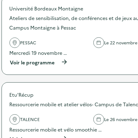
o
Université Bordeaux Montaigne
s
d
Ateliers de sensibilisation, de conférences et de jeux 
e
Campus Montaigne à Pessac
l
'
a
PESSAC
Le 22 novembre
c
t
Mercredi 19 novembre …
i
(
Voir le programme
o
à
n
p
:
r
E
o
x
p
p
Etu'Récup
o
o
s
Ressourcerie mobile et atelier vélos- Campus de Talen
s
d
i
e
t
TALENCE
Le 26 novembre
l
i
'
o
Ressourcerie mobile et vélo smoothie …
a
n
c