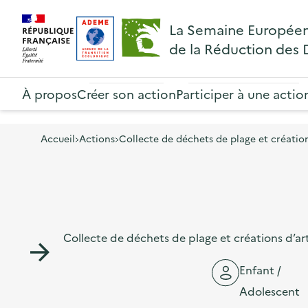
A
A
Gestion des cookies
R
La Semaine Europée
l
l
e
de la Réduction des
l
l
t
R
e
e
o
e
À propos
Créer son action
Participer à une actio
r
r
u
t
à
a
r
o
l
u
Accueil
Actions
Collecte de déchets de plage et création
à
u
a
c
l
r
n
o
a
à
a
n
p
l
v
t
a
Collecte de déchets de plage et créations d’ar
a
i
e
g
p
g
n
Enfant /
e
a
a
u
Adolescent
d
g