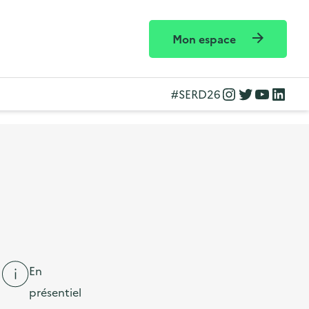
Mon espace
Instagram
Twitter
YouTube
LinkedIn
#SERD26
En
présentiel