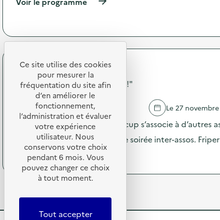
(
Voir le programme
O
t
à
c
i
p
é
o
r
a
n
o
n
:
p
)
A
o
Ce site utilise des cookies
t
s
Etu'Récup
e
pour mesurer la
d
Soirée "SHOW LES MARRONS !"
l
e
fréquentation du site afin
i
l
d’en améliorer le
e
'
fonctionnement,
PESSAC
Le 27 novembre
r
a
l’administration et évaluer
s
c
Le jeudi 27 novembre, Etu’Récup s’associe à d’autres a
votre expérience
d
t
utilisateur. Nous
étudiantes pour proposer une soirée inter-assos. Friper
e
i
conservons votre choix
s
o
(
Voir le programme
pendant 6 mois. Vous
e
n
à
pouvez changer ce choix
n
:
p
s
à tout moment.
R
r
i
e
o
b
s
p
i
s
o
Tout accepter
l
o
s