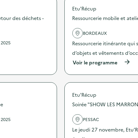
p
Etu'Récup
o
s
autour des déchets -
Ressourcerie mobile et ateli
d
e
BORDEAUX
l
'
 2025
Ressourcerie itinérante qui 
a
c
d’objets et vêtements d’occa
t
(
Voir le programme
i
à
o
p
n
r
:
o
G
p
r
Etu'Récup
o
a
s
ce
Soirée "SHOW LES MARRONS
t
d
i
e
f
 2025
PESSAC
l
é
'
r
Le jeudi 27 novembre, Etu’R
a
i
c