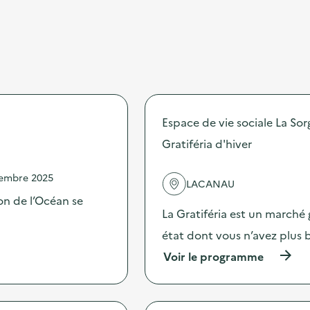
Espace de vie sociale La Sor
Gratiféria d'hiver
vembre 2025
LACANAU
on de l’Océan se
La Gratiféria est un marché 
état dont vous n’avez plus 
(
Voir le programme
à
p
r
o