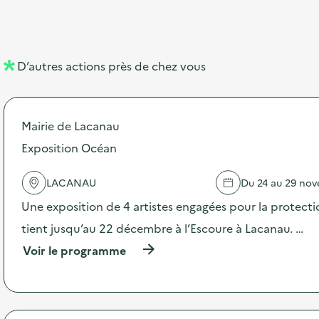
b
l
m
e
e
e
m
l
n
e
D’autres actions près de chez vous
l
t
n
é
t
Mairie de Lacanau
d
Exposition Océan
e
l
LACANAU
Du 24 au 29 no
a
Une exposition de 4 artistes engagées pour la protecti
v
tient jusqu’au 22 décembre à l’Escoure à Lacanau. …
o
(
Voir le programme
i
à
p
e
r
o
p