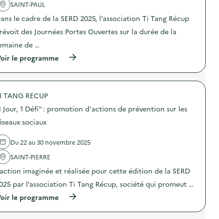
r
p
'
c
SAINT-PAUL
s
a
a
o
“
r
ans le cadre de la SERD 2025, l’association Ti Tang Récup
c
n
D
e
t
d
révoit des Journées Portes Ouvertes sur la durée de la
o
i
i
e
n
l
o
v
emaine de …
n
s
n
i
o
”
(
oir le programme
:
e
n
)
à
A
à
s
p
t
n
u
r
e
o
n
o
l
s
e
I TANG RECUP
p
i
a
s
o
e
p
1 Jour, 1 Défi" : promotion d'actions de prévention sur les
e
s
r
p
c
d
s
éseaux sociaux
a
o
e
“
r
n
l
D
e
d
Du 22 au 30 novembre 2025
'
o
i
e
a
n
l
v
SAINT-PIERRE
c
n
s
i
t
o
”
’action imaginée et réalisée pour cette édition de la SERD
e
i
n
)
à
o
s
025 par l’association Ti Tang Récup, société qui promeut …
n
n
u
o
(
oir le programme
:
n
s
à
J
e
a
p
o
s