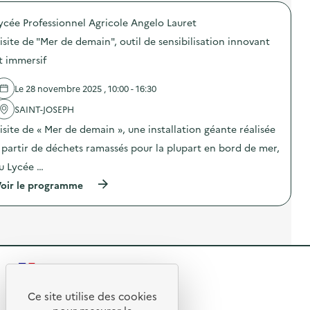
p
r
u
e
p
o
r
c
ycée Professionnel Agricole Angelo Lauret
a
p
n
o
r
o
é
n
isite de "Mer de demain", outil de sensibilisation innovant
e
s
e
d
i
d
P
t immersif
e
l
e
o
v
s
l
r
i
”
Le 28 novembre 2025 , 10:00 - 16:30
'
t
e
)
a
e
à
SAINT-JOSEPH
c
s
n
t
O
o
isite de « Mer de demain », une installation géante réalisée
i
u
s
o
v
 partir de déchets ramassés pour la plupart en bord de mer,
a
n
e
p
u Lycée …
:
r
p
“
t
a
(
oir le programme
1
e
r
à
J
s
e
p
o
e
i
r
u
t
l
o
r
p
s
p
,
r
”
o
1
o
)
s
D
m
R
d
é
o
e
f
e
t
l
Ce site utilise des cookies
i
i
R
'
t