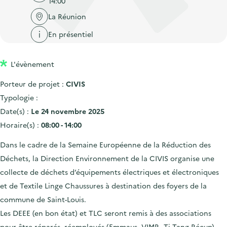
14:00
'
c
n
n
a
La Réunion
c
p
c
c
u
En présentiel
r
i
c
e
i
p
u
i
L'évènement
n
a
e
l
c
l
i
Porteur de projet :
CIVIS
i
l
Typologie :
p
Date(s) :
Le 24 novembre 2025
a
Horaire(s) :
08:00 - 14:00
l
Dans le cadre de la Semaine Européenne de la Réduction des
e
Déchets, la Direction Environnement de la CIVIS organise une
collecte de déchets d’équipements électriques et électroniques
et de Textile Linge Chaussures à destination des foyers de la
commune de Saint-Louis.
Les DEEE (en bon état) et TLC seront remis à des associations
pour être réparés, réemployés (Emmaus, VIMR, Ti Tang Récup).