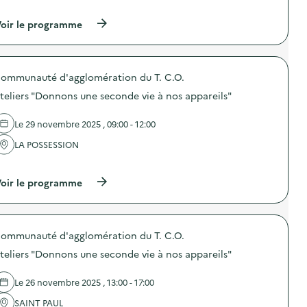
…
c
t
(
oir le programme
i
à
o
p
n
r
:
o
A
ommunauté d'agglomération du T. C.O.
p
t
o
e
teliers "Donnons une seconde vie à nos appareils"
s
l
d
i
e
Le 29 novembre 2025 , 09:00 - 12:00
e
l
r
'
LA POSSESSION
s
a
“
…
c
D
t
(
oir le programme
o
i
à
n
o
p
n
n
r
o
:
o
n
A
ommunauté d'agglomération du T. C.O.
p
s
t
o
u
e
teliers "Donnons une seconde vie à nos appareils"
s
n
l
d
e
i
e
s
Le 26 novembre 2025 , 13:00 - 17:00
e
l
e
r
'
c
SAINT PAUL