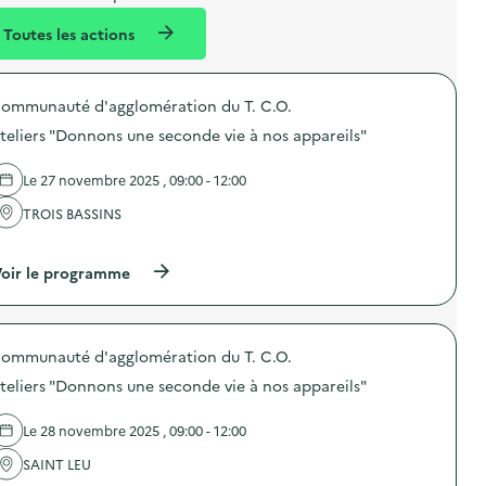
l
n
e
Toutes les actions
l
t
n
é
t
ommunauté d'agglomération du T. C.O.
d
teliers "Donnons une seconde vie à nos appareils"
e
l
Le 27 novembre 2025 , 09:00 - 12:00
a
TROIS BASSINS
v
…
o
(
oir le programme
i
à
p
e
r
o
ommunauté d'agglomération du T. C.O.
p
o
teliers "Donnons une seconde vie à nos appareils"
s
d
e
Le 28 novembre 2025 , 09:00 - 12:00
l
'
SAINT LEU
a