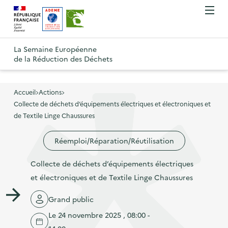
A
A
Gestion des cookies
O
R
l
l
u
e
v
l
l
R
t
r
e
e
La Semaine Européenne
e
i
o
de la Réduction des Déchets
r
r
r
t
u
l
à
a
o
r
e
l
u
u
m
Accueil
Actions
à
a
c
e
Collecte de déchets d’équipements électriques et électroniques et
r
l
n
n
o
de Textile Linge Chaussures
à
a
u
a
n
l
p
Réemploi/Réparation/Réutilisation
v
t
a
a
i
e
p
Collecte de déchets d’équipements électriques
g
g
n
a
et électroniques et de Textile Linge Chaussures
e
a
u
g
d
t
p
Grand public
e
'
i
r
Le 24 novembre 2025 , 08:00 -
d
a
o
i