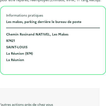
Informations pratiques
L
Les makes, parking derrière le bureau de poste
i
N
e
Chemin Rosinand NATIVEL, Les Makes
u
C
u
97421
m
o
V
d
SAINT-LOUIS
é
d
i
D
e
La Réunion (974)
r
e
l
é
R
l
La Réunion
o
p
l
p
é
'
Cliquer pour afficher la carte
e
o
e
a
g
é
t
s
r
i
v
l
t
t
o
è
i
a
e
n
n
b
l
m
e
e
e
m
’autres actions près de chez vous