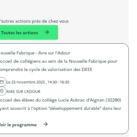
i
a
e
n
n
b
l
m
e
e
e
m
’autres actions près de chez vous
l
n
e
Toutes les actions
l
t
n
é
t
ouvelle Fabrique - Aire sur l'Adour
d
ccueil de collégiens au sein de la Nouvelle Fabrique pour
e
omprendre le cycle de valorisation des DEEE
l
a
Le 25 novembre 2025 , 14:30 - 16:30
v
AIRE SUR L'ADOUR
o
ccueil des élèves du collège Lucie Aubrac d’Aignan (32290)
i
yant souscrit à l’option “développement durable” dans leur
e
…
(
oir le programme
à
p