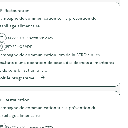
r
o
PI Restauration
p
o
ampagne de communication sur la prévention du
s
d
aspillage alimentaire
e
l
Du 22 au 30 novembre 2025
'
a
PEYREHORADE
c
t
ampagne de communication lors de la SERD sur les
i
o
ésultats d’une opération de pesée des déchets alimentaires
n
t de sensibilisation à la …
:
A
(
oir le programme
c
à
c
p
u
r
e
o
i
PI Restauration
p
l
o
d
ampagne de communication sur la prévention du
s
e
d
aspillage alimentaire
c
e
o
l
l
Du 22 au 30 novembre 2025
'