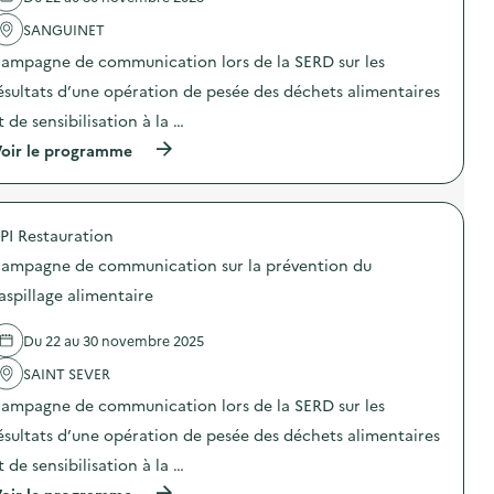
l
a
é
SANGUINET
c
g
t
i
ampagne de communication lors de la SERD sur les
i
e
o
ésultats d’une opération de pesée des déchets alimentaires
n
n
s
t de sensibilisation à la …
:
a
C
u
(
oir le programme
a
s
à
m
e
p
p
i
r
a
n
o
g
PI Restauration
d
p
n
e
o
e
ampagne de communication sur la prévention du
l
s
d
a
d
aspillage alimentaire
e
N
e
c
o
l
o
Du 22 au 30 novembre 2025
u
'
m
v
a
m
SAINT SEVER
e
c
u
l
t
n
ampagne de communication lors de la SERD sur les
l
i
i
e
o
ésultats d’une opération de pesée des déchets alimentaires
c
F
n
a
t de sensibilisation à la …
a
:
t
b
C
i
(