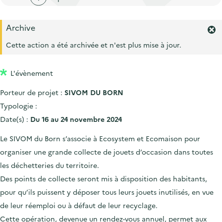
'
c
n
n
a
c
p
c
Archive
c
u
F
r
i
c
e
e
Cette action a été archivée et n'est plus mise à jour.
i
p
r
u
i
m
n
a
e
l
L'évènement
e
c
l
i
r
i
Porteur de projet :
SIVOM DU BORN
l
l
'
p
Typologie :
a
a
Date(s) :
Du 16 au 24 novembre 2024
l
l
e
Le SIVOM du Born s’associe à Ecosystem et Ecomaison pour
r
e
organiser une grande collecte de jouets d’occasion dans toutes
t
e
les déchetteries du territoire.
.
Des points de collecte seront mis à disposition des habitants,
pour qu’ils puissent y déposer tous leurs jouets inutilisés, en vue
de leur réemploi ou à défaut de leur recyclage.
Cette opération, devenue un rendez-vous annuel, permet aux