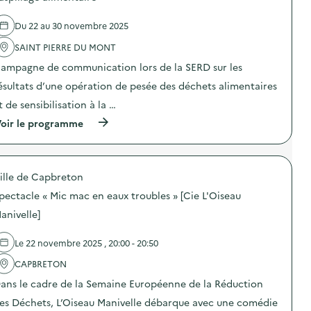
v
r
e
e
c
a
é
l
a
o
Du 22 au 30 novembre 2025
l
v
'
l
m
o
e
a
i
m
SAINT PIERRE DU MONT
r
n
c
m
u
i
t
t
e
n
ampagne de communication lors de la SERD sur les
s
i
i
n
i
a
o
o
ésultats d’une opération de pesée des déchets alimentaires
t
c
t
n
n
a
a
t de sensibilisation à la …
i
d
:
i
t
o
u
C
r
i
(
oir le programme
n
g
a
e
o
à
d
a
m
)
n
p
e
s
p
s
r
s
p
a
u
o
D
i
g
ille de Capbreton
r
p
E
l
n
l
o
E
l
e
pectacle « Mic mac en eaux troubles » [Cie L'Oiseau
a
s
E
a
d
p
d
anivelle]
)
g
e
r
e
e
c
é
l
a
o
Le 22 novembre 2025 , 20:00 - 20:50
v
'
l
m
e
a
i
m
CAPBRETON
n
c
m
u
t
t
e
n
ans le cadre de la Semaine Européenne de la Réduction
i
i
n
i
o
o
es Déchets, L’Oiseau Manivelle débarque avec une comédie
t
c
n
n