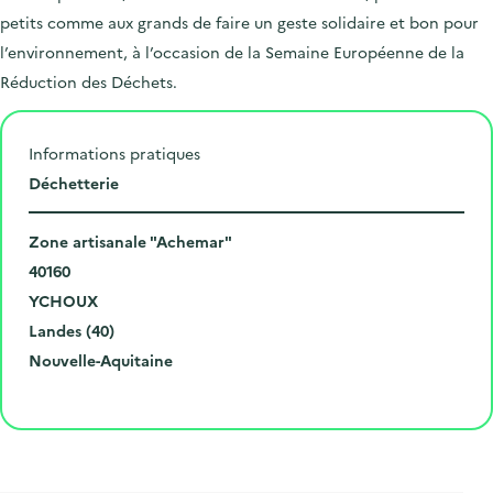
petits comme aux grands de faire un geste solidaire et bon pour
l’environnement, à l’occasion de la Semaine Européenne de la
Réduction des Déchets.
Informations pratiques
L
Déchetterie
i
N
e
Zone artisanale "Achemar"
u
C
u
40160
m
o
V
d
YCHOUX
é
d
i
D
e
Landes (40)
r
e
l
é
R
l
Nouvelle-Aquitaine
o
p
l
p
é
'
Cliquer pour afficher la carte
e
o
e
a
g
é
t
s
r
i
v
l
t
t
o
è