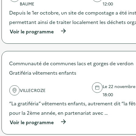
v
BAUME
12:00
o
Depuis le 1er octobre, un site de compostage a été inst
i
permettant ainsi de traiter localement les déchets or
e
(
Voir le programme
à
p
r
o
p
Communauté de communes lacs et gorges de verdon
o
s
Gratiféria vêtements enfants
d
e
Le 22 novembre 2
l
VILLECROZE
'
18:00
a
“La gratiféria” vêtements enfants, autrement dit “la fête
c
t
pour la 2ème année, en partenariat avec …
i
(
Voir le programme
o
à
n
p
: