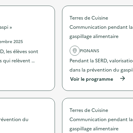
r
o
o
p
c
o
Terres de Cuisine
t
s
e
d
aspi »
Communication pendant la 
x
e
t
gaspillage alimentaire
l
i
vembre 2025
'
l
a
PIGNANS
, les élèves sont
e
c
)
t
es qui relèvent …
Pendant la SERD, valorisati
i
dans la prévention du gaspi
o
n
(
Voir le programme
:
à
S
p
P
r
E
o
C
p
Terres de Cuisine
T
o
A
s
révention du
Communication pendant la 
C
d
L
gaspillage alimentaire
e
E