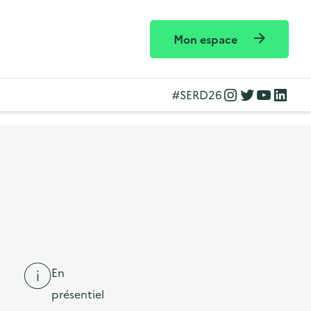
Mon espace
Instagram
Twitter
YouTube
LinkedIn
#SERD26
En
présentiel