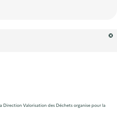
F
e
r
m
e
r
l
'
a
l
e
r
a Direction Valorisation des Déchets organise pour la
t
e