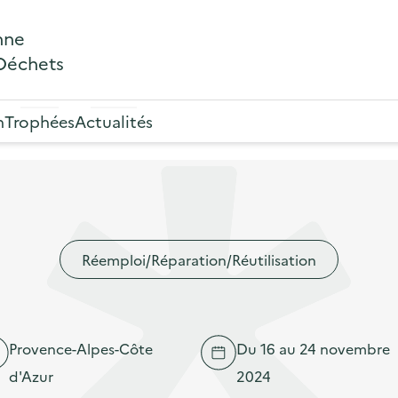
nne
 Déchets
n
Trophées
Actualités
Réemploi/Réparation/Réutilisation
Provence-Alpes-Côte
Du 16 au 24 novembre
d'Azur
2024