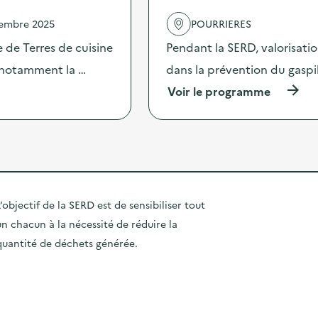
l
“
'
vembre 2025
POURRIERES
L
a
e
c
 de Terres de cuisine
Pendant la SERD, valorisati
p
t
r
s notamment la …
dans la prévention du gaspi
i
o
o
(
Voir le programme
f
n
à
e
:
p
s
C
r
s
o
o
e
m
p
u
m
o
r
u
s
T
n
d
r
’objectif de la SERD est de sensibiliser tout
i
e
i
c
un chacun à la nécessité de réduire la
l
t
a
'
o
quantité de déchets générée.
t
a
u
i
c
r
o
t
e
n
i
c
p
o
y
e