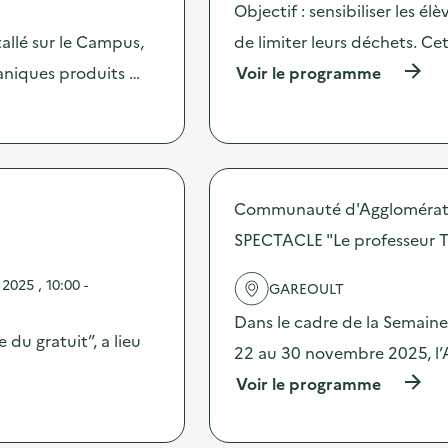
Objectif : sensibiliser les él
allé sur le Campus,
de limiter leurs déchets. Ce
(
ganiques produits …
Voir le programme
à
p
r
o
p
o
s
Communauté d'Agglomératio
d
SPECTACLE "Le professeur Tr
e
l
'
025 , 10:00 -
GAREOULT
a
c
Dans le cadre de la Semain
t
 du gratuit”, a lieu
22 au 30 novembre 2025, l’
i
o
(
Voir le programme
n
à
:
p
T
r