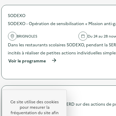
r
T
o
e
p
m
SODEXO
o
p
s
SODEXO - Opération de sensibilisation « Mission anti-g
s
d
d
e
’
BRIGNOLES
Du 24 au 28 no
l
é
'
c
Dans les restaurants scolaires SODEXO, pendant la SERD
a
h
c
incités à réaliser de petites actions individuelles simpl
a
t
n
(
Voir le programme
i
g
à
o
e
p
n
s
r
:
e
o
G
t
p
r
d
o
a
e
s
Terres de Cuisine
t
f
d
i
Ce site utilise des cookies
o
Communication pendant la SERD sur des actions de p
e
f
r
pour mesurer la
l
é
gaspillage alimentaire
m
fréquentation du site afin
'
r