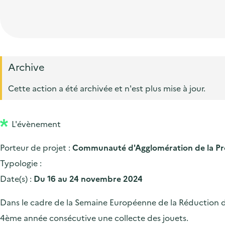
t
p
'
e
i
r
a
d
o
i
c
'
n
n
c
a
p
c
Archive
u
c
r
i
e
Cette action a été archivée et n'est plus mise à jour.
c
i
p
i
u
n
a
l
e
L'évènement
c
l
i
i
Porteur de projet :
Communauté d'Agglomération de la Pr
l
p
Typologie :
a
Date(s) :
Du 16 au 24 novembre 2024
l
Dans le cadre de la Semaine Européenne de la Réduction de
e
4ème année consécutive une collecte des jouets.