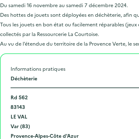
Du samedi 16 novembre au samedi 7 décembre 2024.
Des hottes de jouets sont déployées en déchèterie, afin qu
Tous les jouets en bon état ou facilement réparables (jeux 
collectés par la Ressourcerie La Courtoise.
Au vu de l’étendue du territoire de la Provence Verte, le s
Informations pratiques
L
Déchèterie
i
N
e
Rd 562
u
C
u
83143
m
o
V
d
LE VAL
é
d
i
D
e
Var (83)
r
e
l
é
R
l
Provence-Alpes-Côte d'Azur