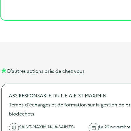
o
p
l
p
é
'
e
o
e
a
g
é
t
s
r
i
v
l
t
t
o
è
i
a
e
n
n
b
l
m
e
e
e
m
l
n
e
D’autres actions près de chez vous
l
t
n
é
t
ASS RESPONSABLE DU L.E.A.P. ST MAXIMIN
d
Temps d'échanges et de formation sur la gestion de pr
e
biodéchets
l
a
SAINT-MAXIMIN-LA-SAINTE-
Le 26 novembre 2