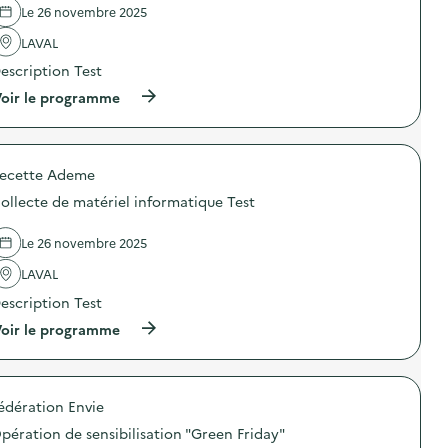
l
Le 26 novembre 2025
a
LAVAL
v
escription Test
o
(
oir le programme
i
à
p
e
r
o
ecette Ademe
p
o
ollecte de matériel informatique Test
s
d
e
Le 26 novembre 2025
l
'
LAVAL
a
escription Test
c
t
(
oir le programme
i
à
o
p
n
r
:
o
C
édération Envie
p
o
o
l
pération de sensibilisation "Green Friday"
s