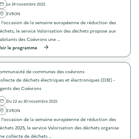
e
G
e
Le 24 novembre 2025
m
r
l
a
e
'
EVRON
t
e
a
é
n
 l’occasion de la semaine européenne de réduction des
c
r
F
t
i
échets, le service Valorisation des déchets propose aux
r
i
e
i
o
abitants des Coëvrons une …
l
d
n
i
a
(
oir le programme
:
n
y
à
A
f
”
p
n
o
)
r
i
r
o
m
m
ommunauté de communes des coëvrons
p
a
a
o
t
ollecte de déchets électriques et électroniques (D3E) -
t
s
i
i
d
o
gents des Coëvrons
q
e
n
u
l
“
e
Du 22 au 30 novembre 2025
'
G
)
a
r
EVRON
c
e
t
e
 l’occasion de la semaine européenne de réduction des
i
n
o
F
échets 2025, le service Valorisation des déchets organise
n
a
ne collecte de déchets …
:
s