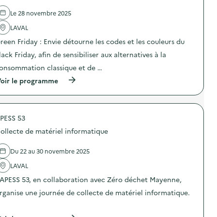
l
d
e
e
Le 28 novembre 2025
c
l
t
'
LAVAL
e
a
d
reen Friday : Envie détourne les codes et les couleurs du
c
e
t
lack Friday, afin de sensibiliser aux alternatives à la
m
i
a
o
onsommation classique et de …
t
n
é
(
oir le programme
:
r
à
C
i
p
o
e
r
l
l
o
l
i
PESS 53
p
e
n
o
c
ollecte de matériel informatique
f
s
t
o
d
e
r
e
d
Du 22 au 30 novembre 2025
m
l
e
a
'
LAVAL
m
t
a
a
i
’APESS 53, en collaboration avec Zéro déchet Mayenne,
c
t
q
t
é
rganise une journée de collecte de matériel informatique.
u
i
r
e
o
i
…
T
n
e