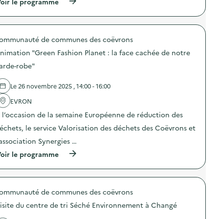
e
(
oir le programme
:
l
s
à
O
i
t
p
p
n
)
r
é
f
o
r
o
ommunauté de communes des coëvrons
p
a
r
o
t
m
nimation "Green Fashion Planet : la face cachée de notre
s
i
a
d
o
arde-robe"
t
e
n
i
l
d
q
Le 26 novembre 2025 , 14:00 - 16:00
'
e
u
a
s
e
EVRON
c
e
T
t
n
e
 l’occasion de la semaine Européenne de réduction des
i
s
s
o
i
échets, le service Valorisation des déchets des Coëvrons et
t
n
b
)
’association Synergies …
:
i
C
l
(
oir le programme
o
i
à
l
s
p
l
a
r
e
t
o
c
i
ommunauté de communes des coëvrons
p
t
o
o
e
isite du centre de tri Séché Environnement à Changé
n
s
d
“
d