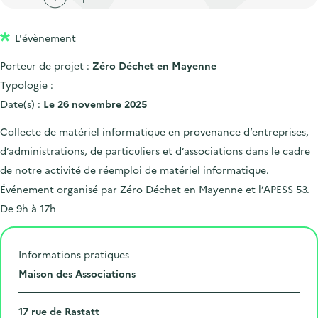
'
c
n
n
a
c
p
c
L'évènement
c
u
r
i
c
e
Porteur de projet :
Zéro Déchet en Mayenne
i
p
u
i
Typologie :
n
a
e
l
Date(s) :
Le 26 novembre 2025
c
l
i
Collecte de matériel informatique en provenance d’entreprises,
i
l
d’administrations, de particuliers et d’associations dans le cadre
p
de notre activité de réemploi de matériel informatique.
a
Événement organisé par Zéro Déchet en Mayenne et l’APESS 53.
l
De 9h à 17h
e
Informations pratiques
L
Maison des Associations
i
N
e
17 rue de Rastatt