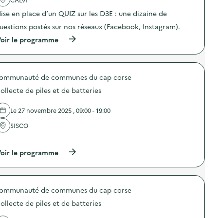
v
ise en place d’un QUIZ sur les D3E : une dizaine de
o
uestions postés sur nos réseaux (Facebook, Instagram).
i
(
oir le programme
e
à
p
r
o
ommunauté de communes du cap corse
p
o
ollecte de piles et de batteries
s
d
e
Le 27 novembre 2025 , 09:00 - 19:00
l
'
SISCO
a
…
c
t
(
oir le programme
i
à
o
p
n
r
:
o
Q
ommunauté de communes du cap corse
p
u
o
i
ollecte de piles et de batteries
s
z
d