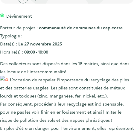
'
c
n
n
a
c
p
c
L'évènement
c
u
r
i
c
e
Porteur de projet :
communauté de communes du cap corse
i
p
u
i
Typologie :
n
a
e
l
Date(s) :
Le 27 novembre 2025
c
l
i
Horaire(s) :
09:00 - 19:00
i
l
Des collecteurs sont disposés dans les 18 mairies, ainsi que dans
p
les locaux de l’intercommunalité.
a
L’occasion de rappeler l’importance du recyclage des piles
l
et des batteries usagées. Les piles sont constituées de métaux
e
lourds et toxiques (zinc, manganèse, fer, nickel, etc.).
Par conséquent, procéder à leur recyclage est indispensable,
pour ne pas les voir finir en enfouissement et ainsi limiter le
risque de pollution des sols et des nappes phréatiques !
En plus d’être un danger pour l’environnement, elles représentent