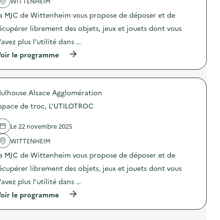
'
WITTENHEIM
o
a
c
a MJC de Wittenheim vous propose de déposer et de
c
,
t
L
écupérer librement des objets, jeux et jouets dont vous
i
’
o
U
’avez plus l’utilité dans …
n
T
(
oir le programme
:
I
à
E
L
p
s
O
r
p
T
o
a
R
ulhouse Alsace Agglomération
p
c
O
o
e
C
space de troc, L'UTILOTROC
s
d
)
d
e
e
t
Le 22 novembre 2025
l
r
'
WITTENHEIM
o
a
c
a MJC de Wittenheim vous propose de déposer et de
c
,
t
L
écupérer librement des objets, jeux et jouets dont vous
i
’
o
U
’avez plus l’utilité dans …
n
T
(
oir le programme
:
I
à
E
L
p
s
O
r
p