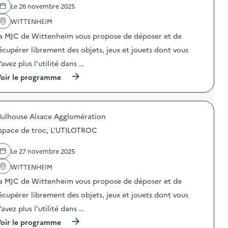
e
n
Le 26 novembre 2025
n
l
c
e
'
WITTENHEIM
e
s
a
a
d
a MJC de Wittenheim vous propose de déposer et de
c
r
a
t
t
n
écupérer librement des objets, jeux et jouets dont vous
i
i
s
o
s
’avez plus l’utilité dans …
l
n
t
a
(
oir le programme
:
i
f
à
N
q
o
p
e
u
r
r
t
e
ê
o
t
d
t
ulhouse Alsace Agglomération
p
o
e
d
o
y
d
u
space de troc, L'UTILOTROC
s
a
é
N
d
g
n
o
e
e
Le 27 novembre 2025
o
n
l
“
n
n
'
WITTENHEIM
L
c
e
a
e
i
n
a MJC de Wittenheim vous propose de déposer et de
c
s
a
b
t
e
t
écupérer librement des objets, jeux et jouets dont vous
r
i
n
i
u
o
v
’avez plus l’utilité dans …
o
c
n
i
n
h
(
oir le programme
:
r
d
)