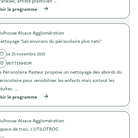
rankael, artiste plasticien …
n
(
oir le programme
:
à
N
p
e
r
t
o
t
ulhouse Alsace Agglomération
p
o
o
y
ettoyage "Les environs du périscolaire plus nets"
s
a
d
g
e
e
Le 25 novembre 2025
l
a
'
WITTENHEIM
c
a
c
e Periscolaire Pasteur propose un nettoyage des abords du
c
o
t
m
ériscolaire pour sensibiliser les enfants mais surtout les
i
p
o
a
dultes. …
n
g
(
oir le programme
:
n
à
P
é
p
e
p
r
r
a
o
f
r
ulhouse Alsace Agglomération
p
o
l
o
r
e
space de troc, L'UTILOTROC
s
m
s
d
a
â