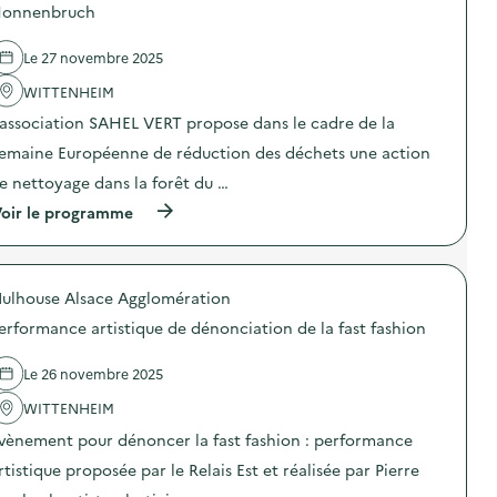
onnenbruch
e
l
Le 27 novembre 2025
a
WITTENHEIM
v
’association SAHEL VERT propose dans le cadre de la
o
emaine Européenne de réduction des déchets une action
i
e nettoyage dans la forêt du …
e
(
oir le programme
à
p
r
o
ulhouse Alsace Agglomération
p
o
erformance artistique de dénonciation de la fast fashion
s
d
e
Le 26 novembre 2025
l
'
WITTENHEIM
a
vènement pour dénoncer la fast fashion : performance
c
t
rtistique proposée par le Relais Est et réalisée par Pierre
i
o