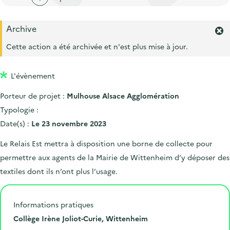
'
c
n
n
a
c
p
c
Archive
c
u
F
r
i
c
e
e
Cette action a été archivée et n'est plus mise à jour.
i
p
r
u
i
m
n
a
e
l
L'évènement
e
c
l
i
r
i
Porteur de projet :
Mulhouse Alsace Agglomération
l
l
'
p
Typologie :
a
a
Date(s) :
Le 23 novembre 2023
l
l
e
Le Relais Est mettra à disposition une borne de collecte pour
r
e
permettre aux agents de la Mairie de Wittenheim d’y déposer des
t
e
textiles dont ils n’ont plus l’usage.
.
Informations pratiques
L
Collège Irène Joliot-Curie, Wittenheim