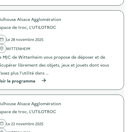
à
E
o
e
p
s
n
l
r
p
s
a
o
a
d
f
ulhouse Alsace Agglomération
p
c
u
a
o
e
p
s
space de troc, L'UTILOTROC
s
d
é
t
d
e
r
f
e
t
Le 28 novembre 2025
i
a
l
r
s
s
'
WITTENHEIM
o
c
h
a
c
o
i
a MJC de Wittenheim vous propose de déposer et de
c
,
l
o
t
L
a
écupérer librement des objets, jeux et jouets dont vous
n
i
’
i
o
U
’avez plus l’utilité dans …
r
)
n
T
e
(
oir le programme
:
I
p
à
E
L
l
p
s
O
u
r
p
T
s
o
a
R
n
ulhouse Alsace Agglomération
p
c
O
e
o
e
C
t
space de troc, L'UTILOTROC
s
d
)
s
d
e
”
e
t
Le 22 novembre 2025
)
l
r