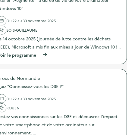
telier "Augmenter la durée de vie de votre ordinateur
s
d
indows 10"
e
l
Du 22 au 30 novembre 2025
'
a
BOIS-GUILLAUME
c
t
e 14 octobre 2025 (journée de lutte contre les déchets
i
o
EEE), Microsoft a mis fin aux mises à jour de Windows 10 ! …
n
(
oir le programme
:
à
C
p
o
r
l
o
l
rous de Normandie
p
e
o
c
uiz "Connaissez-vous les D3E ?"
s
t
d
e
e
d
Du 22 au 30 novembre 2025
l
e
'
ROUEN
s
a
s
estez vos connaissances sur les D3E et découvrez l’impact
c
m
t
a
e votre smartphone et de votre ordinateur sur
i
r
o
t
’environnement. …