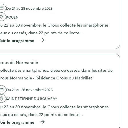
n
v
s
l
a
i
i
Du 24 au 28 novembre 2025
'
i
e
t
a
s
d
e
ROUEN
c
s
e
s
t
e
v
u 22 au 30 novembre, le Crous collecte les smartphones
d
i
z
o
u
o
-
ieux ou cassés, dans 22 points de collecte. …
t
C
n
v
r
r
(
oir le programme
:
o
e
o
à
C
u
o
u
p
o
s
r
s
r
l
l
d
N
o
l
e
i
o
rous de Normandie
p
e
s
n
r
o
c
D
a
ollecte des smartphones, vieux ou cassés, dans les sites du
m
s
t
3
t
a
d
e
rous Normandie - Résidence Crous du Madrillet
E
e
n
e
d
?
u
d
l
e
”
r
i
Du 24 au 28 novembre 2025
'
s
)
W
e
a
s
i
–
SAINT ETIENNE DU ROUVRAY
c
m
n
B
t
a
u 22 au 30 novembre, le Crous collecte les smartphones
d
r
i
r
o
a
o
t
ieux ou cassés, dans 22 points de collecte. …
w
s
n
p
s
s
(
oir le programme
:
h
1
e
à
C
o