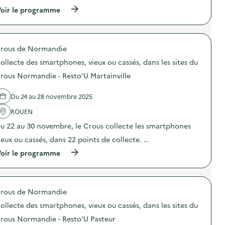
n
p
(
oir le programme
:
h
à
A
o
p
t
n
r
e
e
o
l
s
rous de Normandie
p
i
,
o
e
v
ollecte des smartphones, vieux ou cassés, dans les sites du
s
r
i
d
“
rous Normandie - Resto'U Martainville
e
e
A
u
l
u
x
Du 24 au 28 novembre 2025
'
g
o
a
m
u
ROUEN
c
e
c
t
n
a
u 22 au 30 novembre, le Crous collecte les smartphones
i
t
s
o
e
ieux ou cassés, dans 22 points de collecte. …
s
n
r
é
(
oir le programme
:
l
s
à
Q
a
,
p
u
d
d
r
i
u
a
o
z
r
n
rous de Normandie
p
“
é
s
o
C
e
l
ollecte des smartphones, vieux ou cassés, dans les sites du
s
o
d
e
d
n
rous Normandie - Resto'U Pasteur
e
s
e