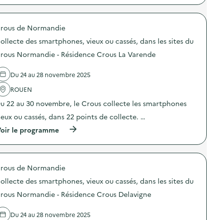
0
r
p
o
n
”
i
r
l
e
)
e
o
l
s
C
rous de Normandie
p
e
,
r
o
c
v
ollecte des smartphones, vieux ou cassés, dans les sites du
o
s
t
i
u
d
e
rous Normandie - Résidence Crous La Varende
e
s
e
d
u
L
l
e
x
a
Du 24 au 28 novembre 2025
'
s
o
B
a
s
u
ROUEN
o
c
m
c
i
t
a
a
u 22 au 30 novembre, le Crous collecte les smartphones
s
i
r
s
e
o
t
ieux ou cassés, dans 22 points de collecte. …
s
r
n
p
é
(
i
oir le programme
:
h
s
à
e
C
o
,
p
)
o
n
d
r
l
e
a
o
l
s
n
rous de Normandie
p
e
,
s
o
c
v
l
ollecte des smartphones, vieux ou cassés, dans les sites du
s
t
i
e
d
e
rous Normandie - Résidence Crous Delavigne
e
s
e
d
u
s
l
e
x
i
Du 24 au 28 novembre 2025
'
s
o
t