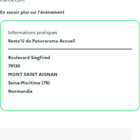
En savoir plus sur l'évènement
Informations pratiques
L
Resto'U du Panorarama Accueil
i
N
e
Boulevard Siegfried
u
C
u
76130
m
o
V
d
MONT SAINT AIGNAN
é
d
i
D
e
Seine-Maritime (76)
r
e
l
é
R
l
Normandie
o
p
l
p
é
'
Cliquer pour afficher la carte
e
o
e
a
g
é
t
s
r
i
v
l
t
t
o
è
i
a
e
n
n