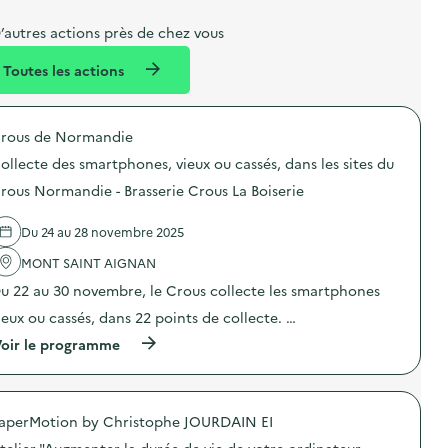
b
l
m
e
e
e
m
’autres actions près de chez vous
l
n
e
Toutes les actions
l
t
n
é
t
rous de Normandie
d
ollecte des smartphones, vieux ou cassés, dans les sites du
e
rous Normandie - Brasserie Crous La Boiserie
l
a
Du 24 au 28 novembre 2025
v
MONT SAINT AIGNAN
o
u 22 au 30 novembre, le Crous collecte les smartphones
i
ieux ou cassés, dans 22 points de collecte. …
e
(
oir le programme
à
p
r
o
aperMotion by Christophe JOURDAIN EI
p
o