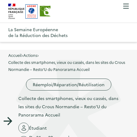
A
A
Gestion des cookies
O
R
l
l
u
e
v
l
l
R
t
r
e
e
La Semaine Européenne
e
i
o
de la Réduction des Déchets
r
r
r
t
u
l
à
a
o
r
e
l
u
u
m
Accueil
Actions
à
a
c
e
Collecte des smartphones, vieux ou cassés, dans les sites du Crous
r
l
n
n
o
Normandie – Resto’U du Panorarama Accueil
à
a
u
a
n
l
p
Réemploi/Réparation/Réutilisation
v
t
a
a
i
e
p
Collecte des smartphones, vieux ou cassés, dans
g
g
n
a
les sites du Crous Normandie – Resto’U du
e
a
u
g
Panorarama Accueil
d
t
p
e
'
i
r
Étudiant
d
a
o
i