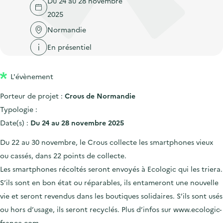
Du 24 au 28 novembre
'
c
n
n
2025
a
c
p
c
c
Normandie
u
r
i
c
e
En présentiel
i
p
u
i
n
a
e
l
L'évènement
c
l
i
i
l
Porteur de projet :
Crous de Normandie
p
Typologie :
a
Date(s) :
Du 24 au 28 novembre 2025
l
Du 22 au 30 novembre, le Crous collecte les smartphones vieux
e
ou cassés, dans 22 points de collecte.
Les smartphones récoltés seront envoyés à Ecologic qui les triera.
S’ils sont en bon état ou réparables, ils entameront une nouvelle
vie et seront revendus dans les boutiques solidaires. S’ils sont usés
ou hors d’usage, ils seront recyclés. Plus d’infos sur www.ecologic-
france.com