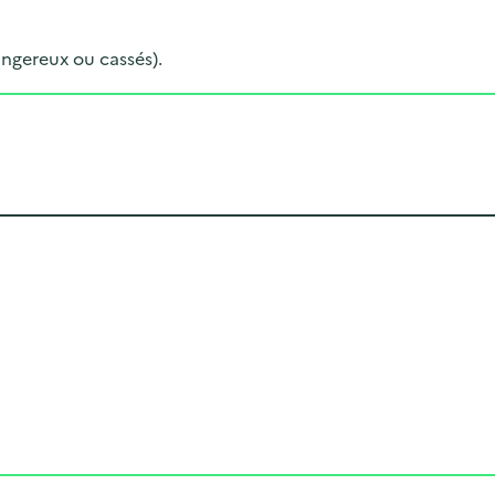
ngereux ou cassés).
Cliquer pour afficher la carte