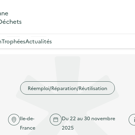
nne
 Déchets
n
Trophées
Actualités
Réemploi/Réparation/Réutilisation
Ile-de-
Du 22 au 30 novembre
France
2025