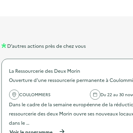
l
t
t
o
è
i
a
e
n
n
b
l
m
e
e
e
m
l
n
e
D’autres actions près de chez vous
l
t
n
é
t
La Ressourcerie des Deux Morin
d
Ouverture d'une ressourcerie permanente à Coulommi
e
l
COULOMMIERS
Du 22 au 30 no
a
Dans le cadre de la semaine européenne de la réductio
v
ressourcerie des deux Morin ouvre ses nouveaux loca
o
dans le …
i
(
Voir le programme