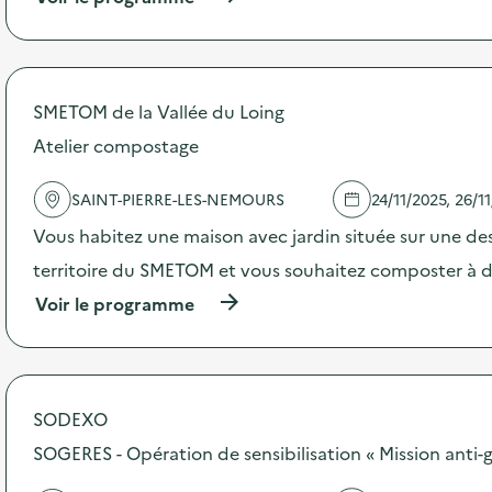
e
à
p
r
o
p
SMETOM de la Vallée du Loing
o
s
Atelier compostage
d
e
SAINT-PIERRE-LES-NEMOURS
24/11/2025, 26/1
l
'
Vous habitez une maison avec jardin située sur une 
a
c
territoire du SMETOM et vous souhaitez composter à d
t
(
Voir le programme
i
à
o
p
n
r
:
o
O
p
u
SODEXO
o
v
s
SOGERES - Opération de sensibilisation « Mission anti-g
e
d
r
e