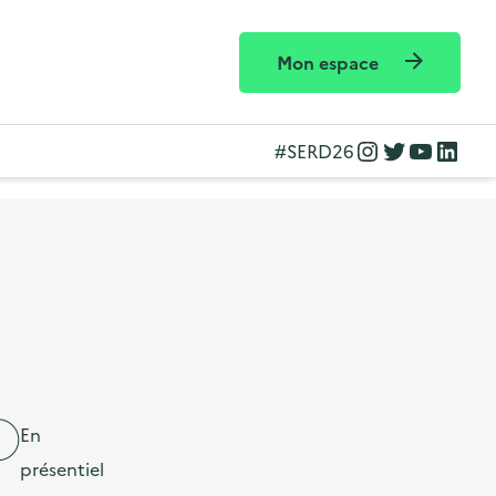
Mon espace
Instagram
Twitter
YouTube
LinkedIn
#SERD26
En
présentiel