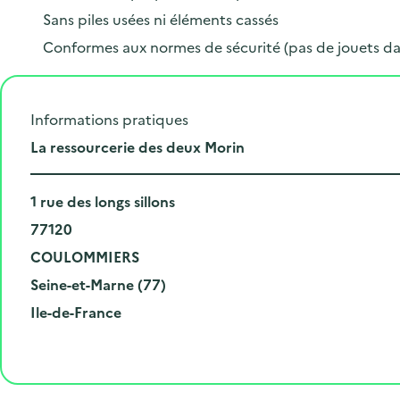
Sans piles usées ni éléments cassés
Conformes aux normes de sécurité (pas de jouets da
Informations pratiques
L
La ressourcerie des deux Morin
i
N
e
1 rue des longs sillons
u
C
u
77120
m
o
V
d
COULOMMIERS
é
d
i
D
e
Seine-et-Marne (77)
r
e
l
é
R
l
Ile-de-France
o
p
l
p
é
'
e
o
e
a
g
é
t
s
r
i
v