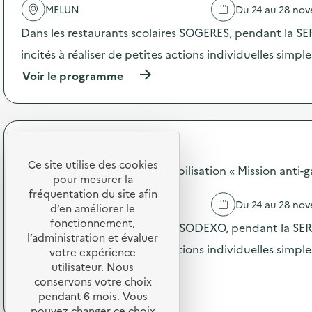
t
MELUN
Du 24 au 28 no
l
u
'
r
Dans les restaurants scolaires SOGERES, pendant la SER
a
e
c
incités à réaliser de petites actions individuelles simple
d
t
’
(
Voir le programme
i
u
à
o
n
p
n
e
r
:
r
o
A
e
p
t
s
SODEXO
o
e
s
Ce site utilise des cookies
s
SODEXO - Opération de sensibilisation « Mission anti-g
l
o
pour mesurer la
d
i
u
e
fréquentation du site afin
e
r
CHAMPAGNE SUR SEINE
Du 24 au 28 no
l
d’en améliorer le
r
c
'
fonctionnement,
c
Dans les restaurants scolaires SODEXO, pendant la SERD
e
a
o
l’administration et évaluer
r
c
incités à réaliser de petites actions individuelles simpl
m
votre expérience
i
t
p
e
utilisateur. Nous
(
Voir le programme
i
o
p
conservons votre choix
à
o
s
e
p
pendant 6 mois. Vous
n
t
r
r
pouvez changer ce choix