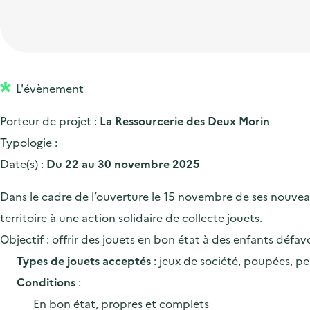
t
p
'
e
i
r
a
d
o
i
c
'
n
n
c
a
p
c
L'évènement
u
c
r
i
e
Porteur de projet :
La Ressourcerie des Deux Morin
c
i
p
i
Typologie :
u
n
a
l
Date(s) :
Du 22 au 30 novembre 2025
e
c
l
i
i
Dans le cadre de l’ouverture le 15 novembre de ses nouveau
l
p
territoire à une action solidaire de collecte jouets.
a
Objectif : offrir des jouets en bon état à des enfants défavo
l
Types de jouets acceptés
: jeux de société, poupées, pel
e
Conditions
:
En bon état, propres et complets