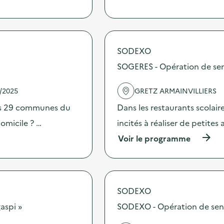
à
p
r
o
p
o
SODEXO
s
SOGERES - Opération de sensi
d
e
l
1/2025
GRETZ ARMAINVILLIERS
'
a
des 29 communes du
Dans les restaurants scolai
c
omicile ? …
incités à réaliser de petites
t
i
(
Voir le programme
o
à
n
p
:
r
J
o
o
p
SODEXO
u
o
r
s
aspi »
SODEXO - Opération de sensib
n
d
é
e