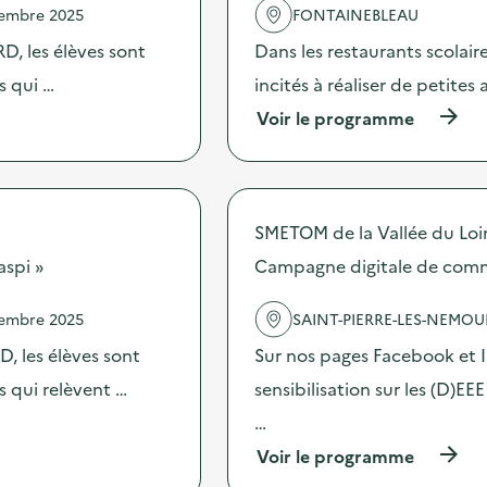
e
vembre 2025
FONTAINEBLEAU
l
R
'
D, les élèves sont
Dans les restaurants scolai
’
a
e
c
s qui …
incités à réaliser de petites
d
t
u
(
Voir le programme
i
c
à
o
t
p
n
a
r
:
p
o
S
o
p
O
SMETOM de la Vallée du Loi
u
o
G
b
s
aspi »
Campagne digitale de commu
E
e
d
R
l
e
E
vembre 2025
SAINT-PIERRE-LES-NEMOU
l
l
S
e
'
–
, les élèves sont
Sur nos pages Facebook et 
#
a
O
E
c
es qui relèvent …
sensibilisation sur les (D)EE
p
d
t
é
…
i
i
r
t
o
a
(
Voir le programme
i
n
t
à
o