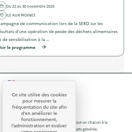
C
l
é
r
r
Du 22 au 30 novembre 2025
'
r
e
o
a
a
)
ILE AUX MOINES
u
c
t
s
t
i
ampagne de communication lors de la SERD sur les
A
i
o
t
o
n
ésultats d’une opération de pesée des déchets alimentaires
h
n
d
t de sensibilisation à la …
é
:
e
n
S
s
(
oir le programme
a
O
e
à
A
D
n
p
c
E
s
r
c
X
i
o
u
O
b
p
e
–
i
o
i
O
l
s
l
p
i
R
d
)
é
s
e
r
e
a
l
Ce site utilise des cookies
a
t
R
'
t
pour mesurer la
t
i
a
i
e
o
fréquentation du site afin
o
c
o
n
d’en améliorer le
t
t
n
u
«
© 2026 SERD
i
fonctionnement,
d
M
o
o
L’objectif de la SERD est de sensibiliser tout un chacun à la
r
e
l’administration et évaluer
i
n
s
nécessité de réduire la quantité de déchets générée.
u
s
votre expérience
à
: