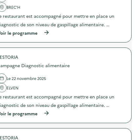
l
a
'
BREC'H
)
a
e restaurant est accompagné pour mettre en place un
c
t
iagnostic de son niveau de gaspillage alimentaire. …
i
o
(
oir le programme
n
à
:
p
C
r
o
o
l
ESTORIA
p
l
o
ampagne Diagnostic alimentaire
e
s
c
d
t
e
Le 22 novembre 2025
e
l
d
'
ELVEN
e
a
e restaurant est accompagné pour mettre en place un
s
c
s
t
iagnostic de son niveau de gaspillage alimentaire. …
m
i
a
o
(
oir le programme
r
n
à
t
:
p
p
C
r
h
a
o
o
m
ESTORIA
p