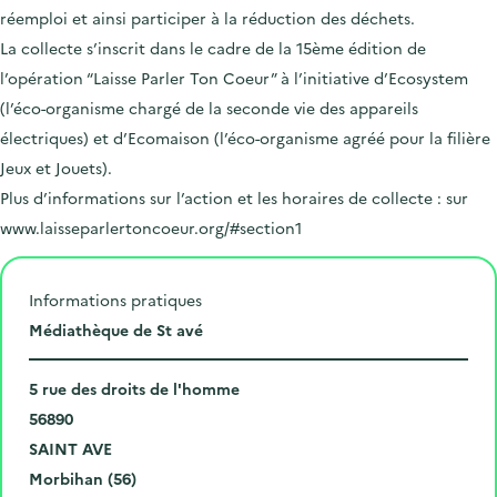
réemploi et ainsi participer à la réduction des déchets.
La collecte s’inscrit dans le cadre de la 15ème édition de
l’opération “Laisse Parler Ton Coeur” à l’initiative d’Ecosystem
(l’éco-organisme chargé de la seconde vie des appareils
électriques) et d’Ecomaison (l’éco-organisme agréé pour la filière
Jeux et Jouets).
Plus d’informations sur l’action et les horaires de collecte : sur
www.laisseparlertoncoeur.org/#section1
Informations pratiques
L
Médiathèque de St avé
i
N
e
5 rue des droits de l'homme
u
C
u
56890
m
o
V
d
SAINT AVE
é
d
i
D
e
Morbihan (56)