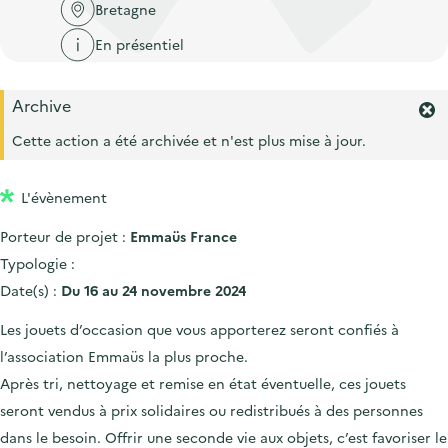
'
c
Bretagne
n
n
a
c
En présentiel
p
c
c
u
r
i
c
e
Archive
i
p
u
i
F
n
a
e
e
Cette action a été archivée et n'est plus mise à jour.
l
c
l
r
i
m
i
l
L'évènement
e
p
r
Porteur de projet :
Emmaüs France
l
a
'
Typologie :
l
a
Date(s) :
Du 16 au 24 novembre 2024
e
l
e
Les jouets d’occasion que vous apporterez seront confiés à
r
l’association Emmaüs la plus proche.
t
e
Après tri, nettoyage et remise en état éventuelle, ces jouets
.
seront vendus à prix solidaires ou redistribués à des personnes
dans le besoin. Offrir une seconde vie aux objets, c’est favoriser le