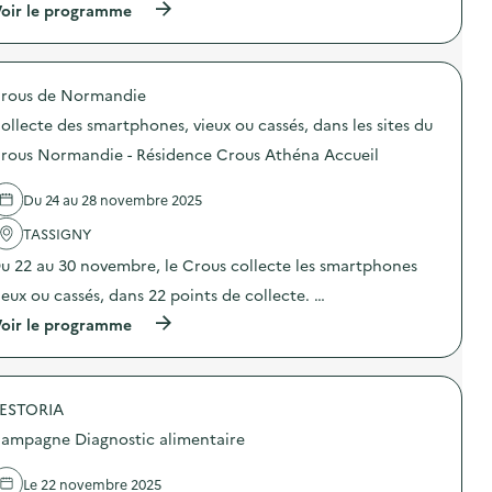
(
oir le programme
i
à
p
e
r
o
rous de Normandie
p
o
ollecte des smartphones, vieux ou cassés, dans les sites du
s
d
rous Normandie - Résidence Crous Athéna Accueil
e
l
Du 24 au 28 novembre 2025
'
a
TASSIGNY
c
t
u 22 au 30 novembre, le Crous collecte les smartphones
i
o
ieux ou cassés, dans 22 points de collecte. …
n
(
oir le programme
:
à
G
p
r
r
a
o
t
ESTORIA
p
i
o
f
ampagne Diagnostic alimentaire
s
é
d
r
e
i
Le 22 novembre 2025