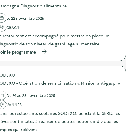
n
p
o
ampagne Diagnostic alimentaire
e
a
s
s
g
d
,
n
e
Le 22 novembre 2025
v
e
l
i
D
'
CRAC'H
e
i
a
u
e restaurant est accompagné pour mettre en place un
a
c
x
g
t
iagnostic de son niveau de gaspillage alimentaire. …
o
n
i
u
o
o
(
oir le programme
c
s
n
à
a
t
:
p
s
i
C
r
s
c
a
o
é
a
m
SODEXO
p
s
l
p
o
ODEXO - Opération de sensibilisation « Mission anti-gaspi »
,
i
a
s
d
m
g
d
a
e
n
e
Du 24 au 28 novembre 2025
n
n
e
l
s
t
D
'
VANNES
l
a
i
a
e
i
ans les restaurants scolaires SODEXO, pendant la SERD, les
a
c
s
r
g
t
lèves sont incités à réaliser de petites actions individuelles
s
e
n
i
i
)
o
o
imples qui relèvent …
t
s
n