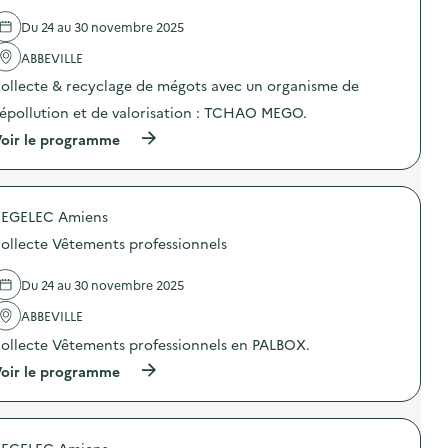
d
e
e
Du 24 au 30 novembre 2025
c
l
o
'
ABBEVILLE
m
a
m
ollecte & recyclage de mégots avec un organisme de
c
u
t
n
épollution et de valorisation : TCHAO MEGO.
i
i
o
(
oir le programme
c
n
à
a
:
p
t
C
r
i
a
o
o
m
EGELEC Amiens
p
n
p
o
s
ollecte Vêtements professionnels
a
s
u
g
d
r
n
e
Du 24 au 30 novembre 2025
l
e
l
a
d
'
ABBEVILLE
p
e
a
r
ollecte Vêtements professionnels en PALBOX.
c
c
é
o
t
v
(
oir le programme
m
i
e
à
m
o
n
p
u
n
t
r
n
:
i
o
i
C
EGELEC Amiens
o