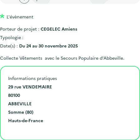
'
c
n
n
a
c
p
c
L'évènement
c
u
r
i
c
e
Porteur de projet :
CEGELEC Amiens
i
p
u
i
Typologie :
n
a
e
l
Date(s) :
Du 24 au 30 novembre 2025
c
l
i
Collecte Vêtements avec le Secours Populaire d’Abbeville.
i
l
p
a
Informations pratiques
l
N
29 rue VENDEMAIRE
e
u
C
80100
m
o
V
ABBEVILLE
é
d
i
D
Somme (80)
r
e
l
é
R
Hauts-de-France
o
p
l
p
é
Cliquer pour afficher la carte
e
o
e
a
g