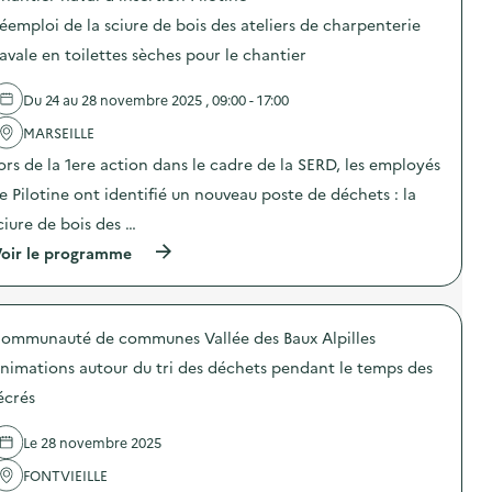
i
n
s
o
o
e
éemploi de la sciure de bois des ateliers de charpenterie
u
s
n
d
r
d
avale en toilettes sèches pour le chantier
d
e
d
e
e
c
e
l
s
o
Du 24 au 28 novembre 2025 , 09:00 - 17:00
s
'
d
m
a
a
é
m
MARSEILLE
c
c
c
u
t
t
h
n
ors de la 1ere action dans le cadre de la SERD, les employés
i
i
e
i
o
o
e Pilotine ont identifié un nouveau poste de déchets : la
t
c
n
n
s
a
ciure de bois des …
s
:
à
t
d
L
l
i
(
oir le programme
e
e
’
o
à
p
m
é
n
p
r
o
c
s
r
é
u
o
u
o
v
v
ommunauté de communes Vallée des Baux Alpilles
l
r
p
e
e
e
l
o
n
m
nimations autour du tri des déchets pendant le temps des
e
a
s
t
e
t
p
d
écrés
i
n
à
r
e
o
t
l
é
l
n
s
Le 28 novembre 2025
a
v
'
d
p
m
e
a
u
o
FONTVIEILLE
a
n
c
g
r