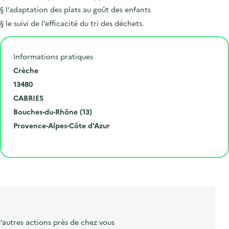
§ l’adaptation des plats au goût des enfants
§ le suivi de l’efficacité du tri des déchets.
Informations pratiques
N
Crèche
u
C
13480
m
o
V
CABRIES
é
d
i
D
Bouches-du-Rhône (13)
r
e
l
é
R
Provence-Alpes-Côte d'Azur
o
p
l
p
é
Cliquer pour afficher la carte
e
o
e
a
g
t
s
r
i
l
t
t
o
i
a
e
n
b
l
m
e
e
’autres actions près de chez vous