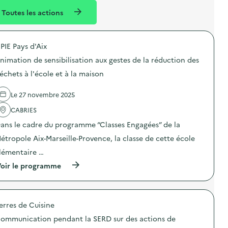
l
n
Toutes les actions
l
t
é
PIE Pays d'Aix
d
nimation de sensibilisation aux gestes de la réduction des
e
échets à l'école et à la maison
l
a
Le 27 novembre 2025
v
CABRIES
o
ans le cadre du programme “Classes Engagées” de la
i
étropole Aix-Marseille-Provence, la classe de cette école
e
lémentaire …
(
oir le programme
à
p
r
o
erres de Cuisine
p
o
ommunication pendant la SERD sur des actions de
s