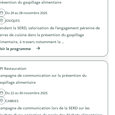
d
révention du gaspillage alimentaire
e
l
Du 24 au 28 novembre 2025
'
a
JOUQUES
c
t
endant la SERD, valorisation de l’engagement pérenne de
i
o
erres de cuisine dans la prévention du gaspillage
n
limentaire, à travers notamment la …
:
A
(
oir le programme
n
à
i
p
m
r
a
o
t
PI Restauration
p
i
o
o
ampagne de communication sur la prévention du
s
n
d
aspillage alimentaire
d
e
e
l
s
Du 22 au 30 novembre 2025
'
e
a
n
CABRIES
c
s
t
i
ampagne de communication lors de la SERD sur les
i
b
o
ésultats d’une opération de pesée des déchets alimentaires