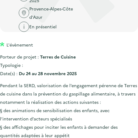
2025
'
c
n
n
Provence-Alpes-Côte
a
c
p
c
d'Azur
c
u
r
i
c
En présentiel
e
i
p
u
i
n
a
e
l
L'évènement
c
l
i
Porteur de projet :
Terres de Cuisine
i
l
Typologie :
p
Date(s) :
Du 24 au 28 novembre 2025
a
l
Pendant la SERD, valorisation de l’engagement pérenne de Terres
e
de cuisine dans la prévention du gaspillage alimentaire, à travers
notamment la réalisation des actions suivantes :
§ des animations de sensibilisation des enfants, avec
l’intervention d’acteurs spécialisés
§ des affichages pour inciter les enfants à demander des
quantités adaptées à leur appétit