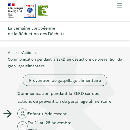
A
A
Gestion des cookies
O
R
l
l
u
e
v
l
l
R
t
r
e
e
La Semaine Européenne
e
i
o
de la Réduction des Déchets
r
r
r
t
u
l
à
a
o
r
e
l
u
u
m
Accueil
Actions
à
a
c
e
Communication pendant la SERD sur des actions de prévention du
r
l
n
n
o
gaspillage alimentaire
à
a
u
a
n
l
p
Prévention du gaspillage alimentaire
v
t
a
a
i
e
p
Communication pendant la SERD sur des
g
g
n
a
actions de prévention du gaspillage alimentaire
e
a
u
g
d
t
p
Enfant / Adolescent
e
'
i
r
Du 24 au 28 novembre
d
a
o
i