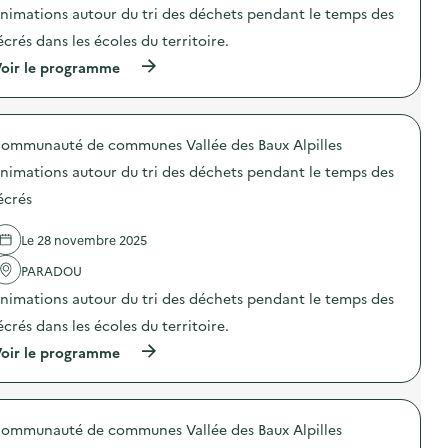
i
t
t
a
t
nimations autour du tri des déchets pendant le temps des
s
i
i
s
i
o
o
o
écrés dans les écoles du territoire.
p
f
n
n
n
i
s
(
oir le programme
)
d
:
l
’
à
u
R
l
e
p
g
é
a
n
r
a
e
g
g
o
s
m
e
a
ommunauté de communes Vallée des Baux Alpilles
p
p
p
a
g
o
i
l
nimations autour du tri des déchets pendant le temps des
l
e
s
l
o
i
p
d
l
i
écrés
m
o
e
a
d
e
u
l
g
e
n
r
Le 28 novembre 2025
'
e
l
t
r
a
a
a
a
é
PARADOU
c
l
s
i
d
t
i
c
nimations autour du tri des déchets pendant le temps des
r
u
i
m
i
e
i
o
e
u
écrés dans les écoles du territoire.
)
r
n
n
r
e
(
oir le programme
:
t
e
l
à
A
a
d
e
p
n
i
e
s
r
i
r
b
d
o
m
e
o
é
ommunauté de communes Vallée des Baux Alpilles
p
a
)
i
c
o