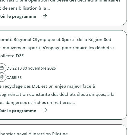
i
n
l
t de sensibilisation à la …
:
i
C
s
(
oir le programme
o
a
à
m
t
p
m
i
r
u
o
o
n
omité Régional Olympique et Sportif de la Région Sud
n
p
i
a
o
c
e mouvement sportif s’engage pour réduire les déchets :
u
s
a
x
d
ollecte D3E
t
g
e
i
e
l
o
Du 22 au 30 novembre 2025
s
'
n
t
a
p
CABRIES
e
c
e
s
t
n
e recyclage des D3E est un enjeu majeur face à
d
i
d
e
o
’augmentation constante des déchets électroniques, à la
a
l
n
n
ois dangereux et riches en matières …
a
:
t
r
C
l
(
oir le programme
é
a
a
à
d
m
S
p
u
p
E
r
c
a
R
o
t
g
hantier naval d'insertion Pilotine
D
p