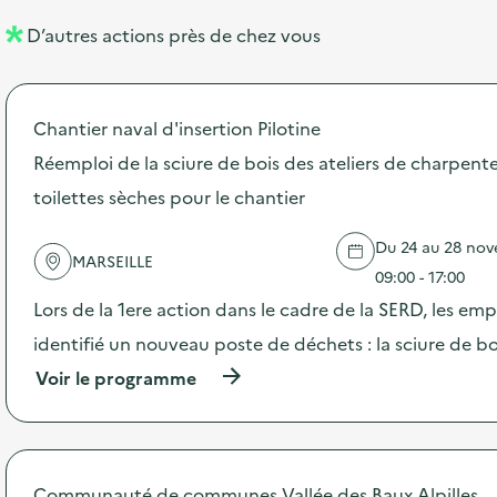
l
n
D’autres actions près de chez vous
l
t
é
Chantier naval d'insertion Pilotine
d
Réemploi de la sciure de bois des ateliers de charpente
e
toilettes sèches pour le chantier
l
a
Du 24 au 28 nov
MARSEILLE
v
09:00 - 17:00
o
Lors de la 1ere action dans le cadre de la SERD, les emp
i
identifié un nouveau poste de déchets : la sciure de bo
e
(
Voir le programme
à
p
r
o
p
Communauté de communes Vallée des Baux Alpilles