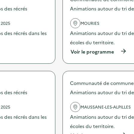
e
s des récrés
Animations autour du tri d
l
'
a
 2025
MOURIES
c
t
 des récrés dans les
Animations autour du tri de
i
écoles du territoire.
o
n
(
Voir le programme
:
à
A
p
n
r
i
o
m
p
Communauté de communes Va
a
o
t
s
s des récrés
Animations autour du tri d
i
d
o
e
n
 2025
MAUSSANE-LES-ALPILLES
l
s
'
 des récrés dans les
Animations autour du tri de
a
a
u
c
écoles du territoire.
t
t