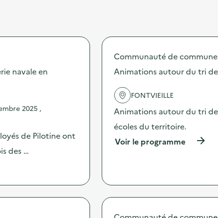
Communauté de communes Va
rie navale en
Animations autour du tri d
FONTVIEILLE
embre 2025 ,
Animations autour du tri de
écoles du territoire.
loyés de Pilotine ont
(
Voir le programme
à
is des …
p
r
o
p
o
s
d
Communauté de communes Va