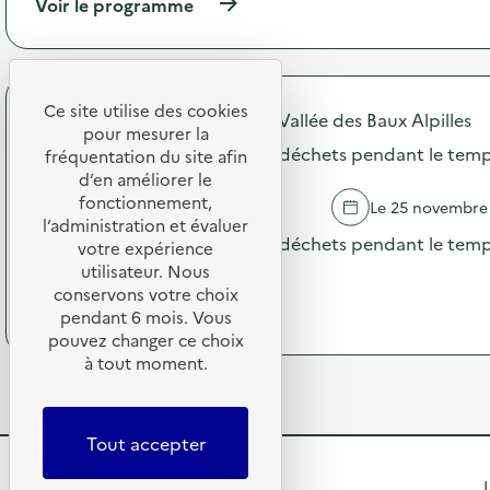
(
Voir le programme
i
a
à
o
s
p
n
c
r
:
i
o
A
u
p
Ce site utilise des cookies
n
r
Communauté de communes Vallée des Baux Alpilles
o
i
pour mesurer la
e
s
Animations autour du tri des déchets pendant le temp
m
fréquentation du site afin
d
d
a
d’en améliorer le
e
e
t
b
fonctionnement,
MOURIES
Le 25 novembre
l
i
o
l’administration et évaluer
'
o
Animations autour du tri des déchets pendant le temps
i
votre expérience
a
n
s
utilisateur. Nous
c
écoles du territoire.
s
d
t
conservons votre choix
a
e
(
Voir le programme
i
pendant 6 mois. Vous
u
s
à
o
pouvez changer ce choix
t
a
p
n
o
à tout moment.
t
r
:
u
e
o
A
r
l
p
n
d
i
o
i
Tout accepter
u
e
s
m
t
r
d
a
R
r
L