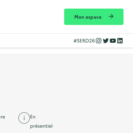
Mon espace
Instagram
Twitter
YouTube
LinkedIn
#SERD26
re
En
présentiel