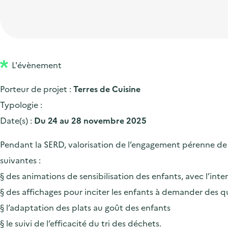
t
p
'
e
i
r
a
d
o
i
c
'
n
n
c
a
p
c
L'évènement
u
c
r
i
e
Porteur de projet :
Terres de Cuisine
c
i
p
i
Typologie :
u
n
a
l
Date(s) :
Du 24 au 28 novembre 2025
e
c
l
i
i
Pendant la SERD, valorisation de l’engagement pérenne de T
l
p
suivantes :
a
§ des animations de sensibilisation des enfants, avec l’inte
l
§ des affichages pour inciter les enfants à demander des q
e
§ l’adaptation des plats au goût des enfants
§ le suivi de l’efficacité du tri des déchets.