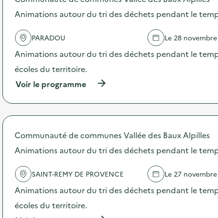
o
s
Animations autour du tri des déchets pendant le temp
d
e
PARADOU
Le 28 novembre
l
'
Animations autour du tri des déchets pendant le temps
a
c
écoles du territoire.
t
(
Voir le programme
i
à
o
p
n
r
:
o
R
p
é
Communauté de communes Vallée des Baux Alpilles
o
e
s
Animations autour du tri des déchets pendant le temp
m
d
p
e
l
SAINT-REMY DE PROVENCE
Le 27 novembre
l
o
'
i
Animations autour du tri des déchets pendant le temps
a
d
c
écoles du territoire.
e
t
l