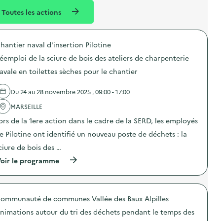
l
n
Toutes les actions
l
t
é
hantier naval d'insertion Pilotine
d
éemploi de la sciure de bois des ateliers de charpenterie
e
avale en toilettes sèches pour le chantier
l
a
Du 24 au 28 novembre 2025 , 09:00 - 17:00
v
MARSEILLE
o
ors de la 1ere action dans le cadre de la SERD, les employés
i
e Pilotine ont identifié un nouveau poste de déchets : la
e
ciure de bois des …
(
oir le programme
à
p
r
o
ommunauté de communes Vallée des Baux Alpilles
p
o
nimations autour du tri des déchets pendant le temps des
s