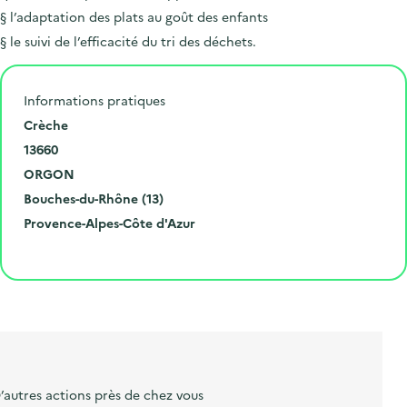
§ l’adaptation des plats au goût des enfants
§ le suivi de l’efficacité du tri des déchets.
Informations pratiques
N
Crèche
u
C
13660
m
o
V
ORGON
é
d
i
D
Bouches-du-Rhône (13)
r
e
l
é
R
Provence-Alpes-Côte d'Azur
o
p
l
p
é
Cliquer pour afficher la carte
e
o
e
a
g
t
s
r
i
l
t
t
o
i
a
e
n
b
l
m
e
e
’autres actions près de chez vous