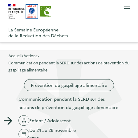
A
A
Gestion des cookies
O
R
l
l
u
e
v
l
l
R
t
r
e
e
La Semaine Européenne
e
i
o
de la Réduction des Déchets
r
r
r
t
u
l
à
a
o
r
e
l
u
u
m
Accueil
Actions
à
a
c
e
Communication pendant la SERD sur des actions de prévention du
r
l
n
n
o
gaspillage alimentaire
à
a
u
a
n
l
p
Prévention du gaspillage alimentaire
v
t
a
a
i
e
p
Communication pendant la SERD sur des
g
g
n
a
actions de prévention du gaspillage alimentaire
e
a
u
g
d
t
p
Enfant / Adolescent
e
'
i
r
Du 24 au 28 novembre
d
a
o
i