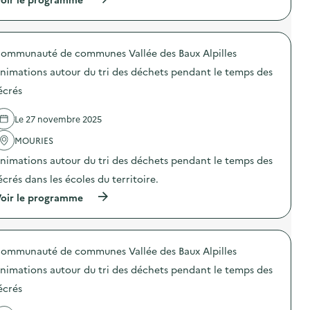
:
e
à
A
d
p
n
e
r
i
b
o
m
o
ommunauté de communes Vallée des Baux Alpilles
p
a
i
o
t
s
nimations autour du tri des déchets pendant le temps des
s
i
d
d
o
écrés
e
e
n
s
l
s
a
Le 27 novembre 2025
'
a
t
a
u
e
MOURIES
c
t
l
t
o
i
nimations autour du tri des déchets pendant le temps des
i
u
e
o
r
écrés dans les écoles du territoire.
r
n
d
s
(
oir le programme
:
u
d
à
A
t
e
p
n
r
c
r
i
i
h
o
m
d
a
ommunauté de communes Vallée des Baux Alpilles
p
a
e
r
o
t
s
p
nimations autour du tri des déchets pendant le temps des
s
i
d
e
d
o
écrés
é
n
e
n
c
t
l
s