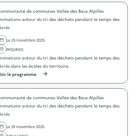
o
r
i
i
l
u
o
m
d
e
r
ommunauté de communes Vallée des Baux Alpilles
p
a
e
t
l
o
t
s
e
nimations autour du tri des déchets pendant le temps des
e
s
i
d
m
c
d
o
écrés
é
p
h
e
n
c
s
a
l
s
h
d
n
Le 25 novembre 2025
'
a
e
e
t
a
u
t
s
MOURIES
i
c
t
s
r
e
t
o
p
nimations autour du tri des déchets pendant le temps des
é
r
i
u
e
c
)
o
r
écrés dans les écoles du territoire.
n
r
n
d
d
é
(
oir le programme
:
u
a
s
à
A
t
n
)
p
n
r
t
r
i
i
l
o
m
d
e
ommunauté de communes Vallée des Baux Alpilles
p
a
e
t
o
t
s
e
nimations autour du tri des déchets pendant le temps des
s
i
d
m
d
o
écrés
é
p
e
n
c
s
l
s
h
d
Le 24 novembre 2025
'
a
e
e
a
u
t
s
EYGALIERES