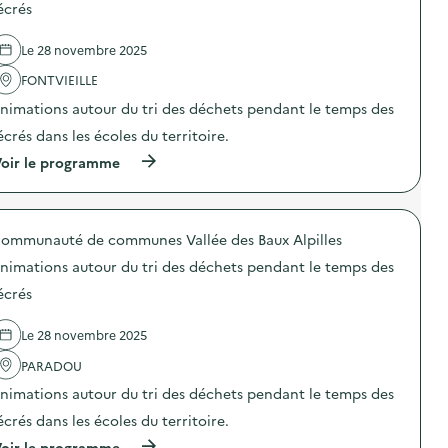
d
écrés
e
l
Le 28 novembre 2025
'
a
FONTVIEILLE
c
t
nimations autour du tri des déchets pendant le temps des
i
o
écrés dans les écoles du territoire.
n
(
oir le programme
:
à
R
p
é
r
e
o
m
ommunauté de communes Vallée des Baux Alpilles
p
p
o
l
nimations autour du tri des déchets pendant le temps des
s
o
d
i
écrés
e
d
l
e
Le 28 novembre 2025
'
l
a
a
PARADOU
c
s
t
c
nimations autour du tri des déchets pendant le temps des
i
i
o
u
écrés dans les écoles du territoire.
n
r
(
oir le programme