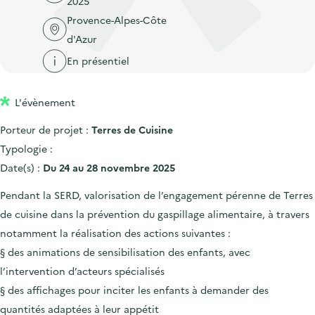
2025
'
c
n
n
Provence-Alpes-Côte
a
c
p
c
d'Azur
c
u
r
i
c
En présentiel
e
i
p
u
i
n
a
e
l
L'évènement
c
l
i
Porteur de projet :
Terres de Cuisine
i
l
Typologie :
p
Date(s) :
Du 24 au 28 novembre 2025
a
l
Pendant la SERD, valorisation de l’engagement pérenne de Terres
e
de cuisine dans la prévention du gaspillage alimentaire, à travers
notamment la réalisation des actions suivantes :
§ des animations de sensibilisation des enfants, avec
l’intervention d’acteurs spécialisés
§ des affichages pour inciter les enfants à demander des
quantités adaptées à leur appétit