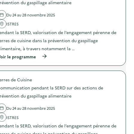
d
révention du gaspillage alimentaire
e
l
Du 24 au 28 novembre 2025
'
a
ISTRES
c
t
endant la SERD, valorisation de l’engagement pérenne de
i
o
erres de cuisine dans la prévention du gaspillage
n
limentaire, à travers notamment la …
:
S
(
oir le programme
t
à
a
p
n
r
d
o
d
erres de Cuisine
p
e
o
d
ommunication pendant la SERD sur des actions de
s
i
d
révention du gaspillage alimentaire
f
e
f
l
u
Du 24 au 28 novembre 2025
'
s
a
i
ISTRES
c
o
t
n
endant la SERD, valorisation de l’engagement pérenne de
i
d
o
erres de cuisine dans la prévention du gaspillage