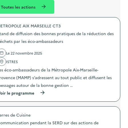
l
n
Toutes les actions
l
t
é
ETROPOLE AIX MARSEILLE CT3
d
tand de diffusion des bonnes pratiques de la réduction des
e
échets par les éco-ambassadeurs
l
a
Le 22 novembre 2025
v
ISTRES
o
es éco-ambassadeurs de la Métropole Aix-Marseille-
i
rovence (MAMP) s’adressent au tout public et diffusent les
e
essages autour de la bonne gestion …
(
oir le programme
à
p
r
o
erres de Cuisine
p
o
ommunication pendant la SERD sur des actions de
s