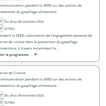
o
i
s
o
n
c
ommunication pendant la SERD sur des actions de
u
s
d
a
r
d
révention du gaspillage alimentaire
e
t
d
e
s
i
e
l
d
o
Du 24 au 28 novembre 2025
s
'
é
n
a
a
c
p
ISTRES
c
c
h
e
t
t
e
n
endant la SERD, valorisation de l’engagement pérenne de
i
i
t
d
o
o
erres de cuisine dans la prévention du gaspillage
s
a
n
n
p
n
limentaire, à travers notamment la …
s
:
a
t
d
C
r
l
(
oir le programme
e
o
l
a
à
p
m
e
S
p
r
m
s
E
r
é
u
é
R
o
v
n
erres de Cuisine
c
D
p
e
i
o
s
o
n
c
ommunication pendant la SERD sur des actions de
-
u
s
t
a
a
r
d
révention du gaspillage alimentaire
i
t
m
d
e
o
i
b
e
l
n
o
Du 24 au 28 novembre 2025
a
s
'
d
n
s
a
a
u
p
ISTRES
s
c
c
g
e