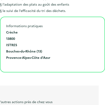
§ l’adaptation des plats au goût des enfants
§ le suivi de l’efficacité du tri des déchets.
Informations pratiques
N
Crèche
u
C
13800
m
o
V
ISTRES
é
d
i
D
Bouches-du-Rhône (13)
r
e
l
é
R
Provence-Alpes-Côte d'Azur
o
p
l
p
é
Cliquer pour afficher la carte
e
o
e
a
g
t
s
r
i
l
t
t
o
i
a
e
n
b
l
m
e
e
’autres actions près de chez vous