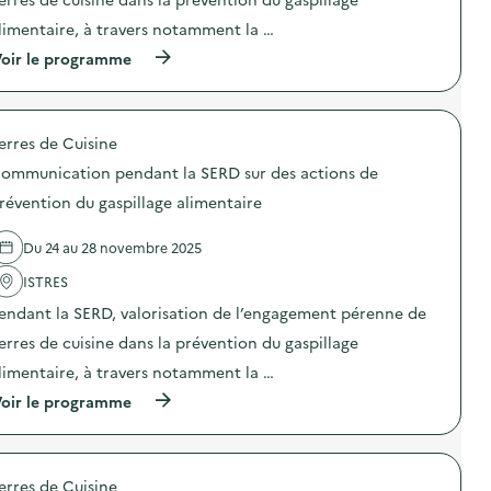
e
n
s
limentaire, à travers notamment la …
:
b
C
o
(
oir le programme
o
n
à
m
n
p
m
e
r
u
s
o
n
erres de Cuisine
p
p
i
r
o
c
ommunication pendant la SERD sur des actions de
a
s
a
t
d
révention du gaspillage alimentaire
t
i
e
i
q
l
o
Du 24 au 28 novembre 2025
u
'
n
e
a
p
ISTRES
s
c
e
d
t
n
endant la SERD, valorisation de l’engagement pérenne de
e
i
d
l
o
erres de cuisine dans la prévention du gaspillage
a
a
n
n
limentaire, à travers notamment la …
r
:
t
é
C
l
(
oir le programme
d
o
a
à
u
m
S
p
c
m
E
r
t
u
R
o
i
n
erres de Cuisine
D
p