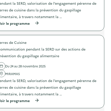
a
t
t
a
n
endant la SERD, valorisation de l’engagement pérenne de
d
i
i
s
d
e
o
o
erres de cuisine dans la prévention du gaspillage
p
a
u
n
n
i
n
limentaire, à travers notamment la …
r
s
:
l
t
s
d
C
l
l
(
oir le programme
)
e
o
a
a
à
p
m
g
S
p
r
m
e
E
r
é
u
a
R
o
v
n
erres de Cuisine
l
D
p
e
i
i
s
o
n
c
ommunication pendant la SERD sur des actions de
m
u
s
t
a
e
r
d
révention du gaspillage alimentaire
i
t
n
d
e
o
i
t
e
l
n
o
Du 24 au 28 novembre 2025
a
s
'
d
n
i
a
a
u
p
MIRAMAS
r
c
c
g
e
e
t
t
a
n
endant la SERD, valorisation de l’engagement pérenne de
)
i
i
s
d
o
o
erres de cuisine dans la prévention du gaspillage
p
a
n
n
i
n
limentaire, à travers notamment la …
s
:
l
t
d
C
l
l
(
oir le programme
e
o
a
a
à
p
m
g
S
p
r
m