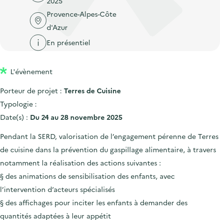
2025
'
c
n
n
Provence-Alpes-Côte
a
c
p
c
d'Azur
c
u
r
i
c
En présentiel
e
i
p
u
i
n
a
e
l
L'évènement
c
l
i
Porteur de projet :
Terres de Cuisine
i
l
Typologie :
p
Date(s) :
Du 24 au 28 novembre 2025
a
l
Pendant la SERD, valorisation de l’engagement pérenne de Terres
e
de cuisine dans la prévention du gaspillage alimentaire, à travers
notamment la réalisation des actions suivantes :
§ des animations de sensibilisation des enfants, avec
l’intervention d’acteurs spécialisés
§ des affichages pour inciter les enfants à demander des
quantités adaptées à leur appétit