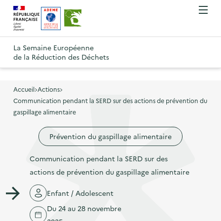
A
A
Gestion des cookies
O
R
l
l
u
e
v
l
l
R
t
r
e
e
La Semaine Européenne
e
i
o
de la Réduction des Déchets
r
r
r
t
u
l
à
a
o
r
e
l
u
u
m
Accueil
Actions
à
a
c
e
Communication pendant la SERD sur des actions de prévention du
r
l
n
n
o
gaspillage alimentaire
à
a
u
a
n
l
p
Prévention du gaspillage alimentaire
v
t
a
a
i
e
p
Communication pendant la SERD sur des
g
g
n
a
actions de prévention du gaspillage alimentaire
e
a
u
g
d
t
p
Enfant / Adolescent
e
'
i
r
Du 24 au 28 novembre
d
a
o
i