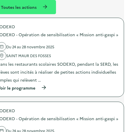
l
n
Toutes les actions
l
t
é
SODEXO
d
ODEXO - Opération de sensibilisation « Mission anti-gaspi »
e
l
Du 24 au 28 novembre 2025
a
SAINT MAUR DES FOSSES
v
ans les restaurants scolaires SODEXO, pendant la SERD, les
o
lèves sont incités à réaliser de petites actions individuelles
i
imples qui relèvent …
e
(
oir le programme
à
p
r
o
SODEXO
p
o
ODEXO - Opération de sensibilisation « Mission anti-gaspi »
s
d
e
Du 24 au 28 novembre 2025