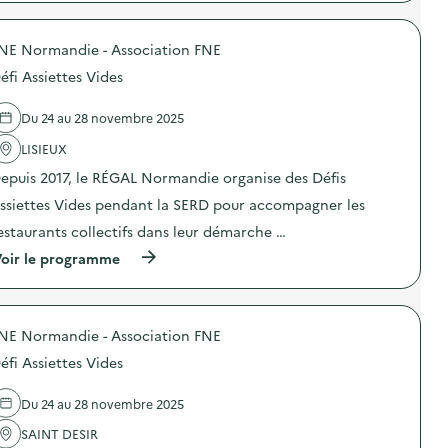
p
O
e
r
D
n
o
E
s
NE Normandie - Association FNE
p
X
i
o
O
b
éfi Assiettes Vides
s
–
i
d
O
l
e
p
Du 24 au 28 novembre 2025
i
l
é
s
'
LISIEUX
r
a
a
a
t
epuis 2017, le RÉGAL Normandie organise des Défis
c
t
i
t
i
o
ssiettes Vides pendant la SERD pour accompagner les
i
o
n
o
n
estaurants collectifs dans leur démarche …
«
n
d
M
(
oir le programme
:
e
i
à
D
s
s
p
é
e
s
r
f
n
i
o
i
s
o
NE Normandie - Association FNE
p
A
i
n
o
s
b
a
éfi Assiettes Vides
s
s
i
n
d
i
l
t
e
e
Du 24 au 28 novembre 2025
i
i
l
t
s
-
'
SAINT DESIR
t
a
g