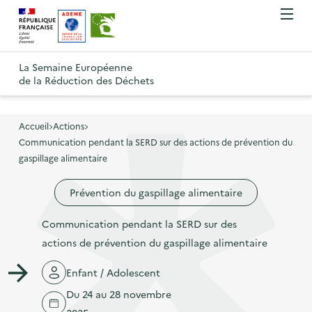
A
A
Gestion des cookies
O
R
l
l
u
e
v
l
l
R
t
r
e
e
La Semaine Européenne
e
i
o
de la Réduction des Déchets
r
r
r
t
u
l
à
a
o
r
e
l
u
u
m
Accueil
Actions
à
a
c
e
Communication pendant la SERD sur des actions de prévention du
r
l
n
n
o
gaspillage alimentaire
à
a
u
a
n
l
p
Prévention du gaspillage alimentaire
v
t
a
a
i
e
p
Communication pendant la SERD sur des
g
g
n
a
actions de prévention du gaspillage alimentaire
e
a
u
g
d
t
p
Enfant / Adolescent
e
'
i
r
Du 24 au 28 novembre
d
a
o
i