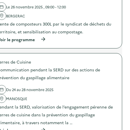
d
A
e
Le 26 novembre 2025 , 09:00 - 12:00
s
l
s
'
BERGERAC
i
a
e
ente de composteurs 300L par le syndicat de déchets du
c
t
t
erritoire, et sensibilisation au compostage.
t
i
e
o
(
oir le programme
s
n
à
V
:
p
i
J
r
d
o
o
e
u
erres de Cuisine
p
s
r
o
)
ommunication pendant la SERD sur des actions de
n
s
é
d
révention du gaspillage alimentaire
e
e
s
l
a
Du 24 au 28 novembre 2025
'
v
a
MANOSQUE
o
c
i
t
endant la SERD, valorisation de l’engagement pérenne de
r
i
-
o
erres de cuisine dans la prévention du gaspillage
f
n
a
limentaire, à travers notamment la …
:
i
S
(