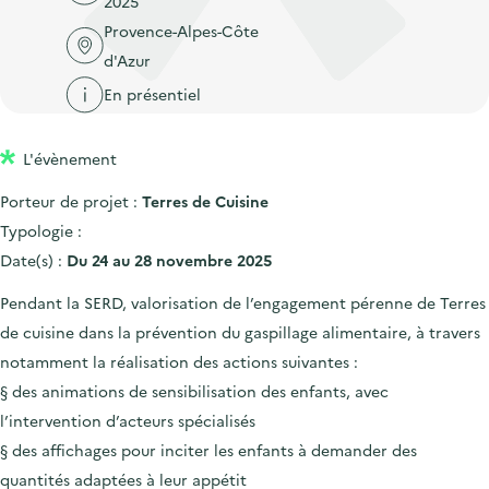
2025
'
c
n
n
Provence-Alpes-Côte
a
c
p
c
d'Azur
c
u
r
i
c
En présentiel
e
i
p
u
i
n
a
e
l
L'évènement
c
l
i
Porteur de projet :
Terres de Cuisine
i
l
Typologie :
p
Date(s) :
Du 24 au 28 novembre 2025
a
l
Pendant la SERD, valorisation de l’engagement pérenne de Terres
e
de cuisine dans la prévention du gaspillage alimentaire, à travers
notamment la réalisation des actions suivantes :
§ des animations de sensibilisation des enfants, avec
l’intervention d’acteurs spécialisés
§ des affichages pour inciter les enfants à demander des
quantités adaptées à leur appétit