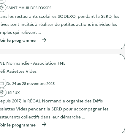
l
'
SAINT MAUR DES FOSSES
a
ans les restaurants scolaires SODEXO, pendant la SERD, les
c
t
lèves sont incités à réaliser de petites actions individuelles
i
o
imples qui relèvent …
n
(
oir le programme
:
à
S
p
O
r
D
o
E
NE Normandie - Association FNE
p
X
o
O
éfi Assiettes Vides
s
–
d
O
e
p
Du 24 au 28 novembre 2025
l
é
'
LISIEUX
r
a
a
epuis 2017, le RÉGAL Normandie organise des Défis
c
t
t
i
ssiettes Vides pendant la SERD pour accompagner les
i
o
o
n
estaurants collectifs dans leur démarche …
n
d
(
oir le programme
:
e
à
S
s