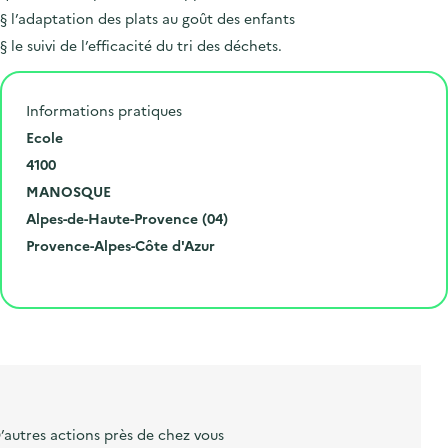
§ l’adaptation des plats au goût des enfants
§ le suivi de l’efficacité du tri des déchets.
Informations pratiques
N
Ecole
u
C
4100
m
o
V
MANOSQUE
é
d
i
D
Alpes-de-Haute-Provence (04)
r
e
l
é
R
Provence-Alpes-Côte d'Azur
o
p
l
p
é
Cliquer pour afficher la carte
e
o
e
a
g
t
s
r
i
l
t
t
o
i
a
e
n
b
l
m
e
e
’autres actions près de chez vous