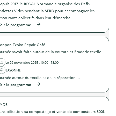
a
e
t
a
epuis 2017, le RÉGAL Normandie organise des Défis
c
s
i
s
t
V
o
ssiettes Vides pendant la SERD pour accompagner les
p
i
i
n
i
o
d
estaurants collectifs dans leur démarche …
«
»
n
e
M
)
(
oir le programme
:
s
i
à
D
)
s
p
é
s
r
f
i
o
i
o
onpon Txoko Repair Café
p
A
n
o
s
a
ournée savoir-faire autour de la couture et Braderie textile
s
s
n
d
i
t
e
e
Le 29 novembre 2025 , 10:00 - 18:00
i
l
t
-
'
BAYONNE
t
g
a
e
a
ournée autour du textile et de la réparation. …
c
s
s
t
V
(
oir le programme
p
i
i
à
i
o
d
p
»
n
e
r
)
:
s
o
D
)
MD3
p
é
o
f
ensibilisation au compostage et vente de composteurs 300L
s
i