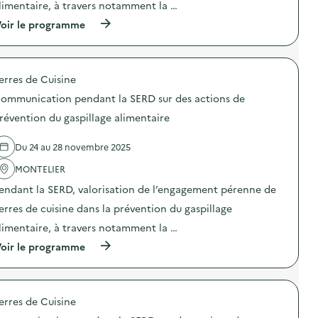
n
limentaire, à travers notamment la …
:
t
C
l
(
oir le programme
o
a
à
m
S
p
m
E
r
u
R
o
n
erres de Cuisine
D
p
i
s
o
c
ommunication pendant la SERD sur des actions de
u
s
a
r
d
révention du gaspillage alimentaire
t
d
e
i
e
l
o
Du 24 au 28 novembre 2025
s
'
n
a
a
p
MONTELIER
c
c
e
t
t
n
endant la SERD, valorisation de l’engagement pérenne de
i
i
d
o
o
erres de cuisine dans la prévention du gaspillage
a
n
n
n
limentaire, à travers notamment la …
s
:
t
d
C
l
(
oir le programme
e
o
a
à
p
m
S
p
r
m
E
r
é
u
R
o
v
n
erres de Cuisine
D
p
e
i
s
o