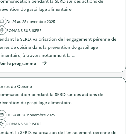
n
c
ommunication pendant la SERD sur des actions de
u
s
t
a
r
d
révention du gaspillage alimentaire
i
t
d
e
o
i
e
l
n
o
Du 24 au 28 novembre 2025
s
'
d
n
a
a
u
p
ROMANS SUR ISERE
c
c
g
e
t
t
a
n
endant la SERD, valorisation de l’engagement pérenne de
i
i
s
d
o
o
erres de cuisine dans la prévention du gaspillage
p
a
n
n
i
n
limentaire, à travers notamment la …
s
:
l
t
d
C
l
l
(
oir le programme
e
o
a
a
à
p
m
g
S
p
r
m
e
E
r
é
u
a
R
o
v
n
erres de Cuisine
l
D
p
e
i
i
s
o
n
c
ommunication pendant la SERD sur des actions de
m
u
s
t
a
e
r
d
révention du gaspillage alimentaire
i
t
n
d
e
o
i
t
e
l
n
o
Du 24 au 28 novembre 2025
a
s
'
d
n
i
a
a
u
p
ROMANS SUR ISERE
r
c
c
g
e
e
t
t
a
n
endant la SERD, valorisation de l’engagement pérenne de