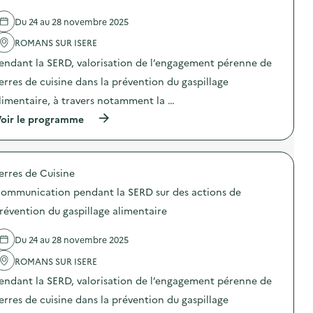
e
l
Du 24 au 28 novembre 2025
'
a
ROMANS SUR ISERE
c
t
endant la SERD, valorisation de l’engagement pérenne de
i
o
erres de cuisine dans la prévention du gaspillage
n
limentaire, à travers notamment la …
:
C
(
oir le programme
o
à
m
p
m
r
u
o
n
erres de Cuisine
p
i
o
c
ommunication pendant la SERD sur des actions de
s
a
d
révention du gaspillage alimentaire
t
e
i
l
o
Du 24 au 28 novembre 2025
'
n
a
p
ROMANS SUR ISERE
c
e
t
n
endant la SERD, valorisation de l’engagement pérenne de
i
d
o
erres de cuisine dans la prévention du gaspillage
a
n