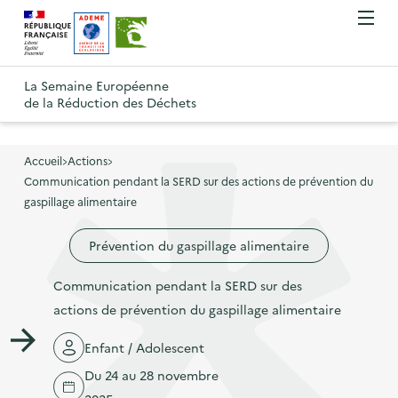
A
A
Gestion des cookies
O
R
l
l
u
e
v
l
l
R
t
r
e
e
La Semaine Européenne
e
i
o
de la Réduction des Déchets
r
r
r
t
u
l
à
a
o
r
e
l
u
u
m
Accueil
Actions
à
a
c
e
Communication pendant la SERD sur des actions de prévention du
r
l
n
n
o
gaspillage alimentaire
à
a
u
a
n
l
p
Prévention du gaspillage alimentaire
v
t
a
a
i
e
p
Communication pendant la SERD sur des
g
g
n
a
actions de prévention du gaspillage alimentaire
e
a
u
g
d
t
p
Enfant / Adolescent
e
'
i
r
Du 24 au 28 novembre
d
a
o
i