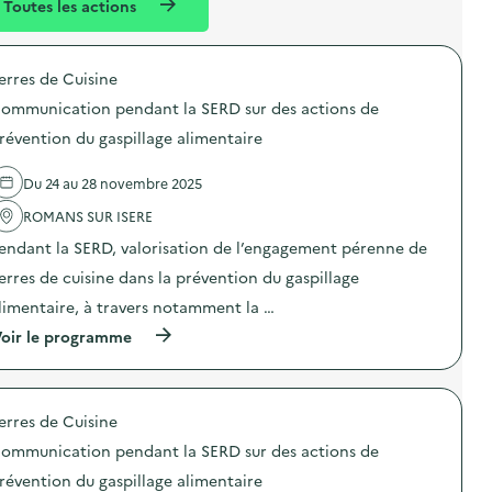
Toutes les actions
l
t
é
erres de Cuisine
d
ommunication pendant la SERD sur des actions de
e
révention du gaspillage alimentaire
l
a
Du 24 au 28 novembre 2025
v
ROMANS SUR ISERE
o
endant la SERD, valorisation de l’engagement pérenne de
i
erres de cuisine dans la prévention du gaspillage
e
limentaire, à travers notamment la …
(
oir le programme
à
p
r
o
erres de Cuisine
p
o
ommunication pendant la SERD sur des actions de
s
d
révention du gaspillage alimentaire