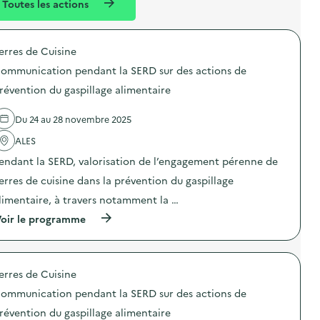
Toutes les actions
l
t
é
erres de Cuisine
d
ommunication pendant la SERD sur des actions de
e
révention du gaspillage alimentaire
l
a
Du 24 au 28 novembre 2025
v
ALES
o
endant la SERD, valorisation de l’engagement pérenne de
i
erres de cuisine dans la prévention du gaspillage
e
limentaire, à travers notamment la …
(
oir le programme
à
p
r
o
erres de Cuisine
p
o
ommunication pendant la SERD sur des actions de
s
d
révention du gaspillage alimentaire