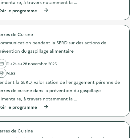
n
limentaire, à travers notamment la …
:
t
C
l
(
oir le programme
o
a
à
m
S
p
m
E
r
u
R
o
n
erres de Cuisine
D
p
i
s
o
c
ommunication pendant la SERD sur des actions de
u
s
a
r
d
révention du gaspillage alimentaire
t
d
e
i
e
l
o
Du 24 au 28 novembre 2025
s
'
n
a
a
p
ALES
c
c
e
t
t
n
endant la SERD, valorisation de l’engagement pérenne de
i
i
d
o
o
erres de cuisine dans la prévention du gaspillage
a
n
n
n
limentaire, à travers notamment la …
s
:
t
d
C
l
(
oir le programme
e
o
a
à
p
m
S
p
r
m
E
r
é
u
R
o
v
n
erres de Cuisine
D
p
e
i
s
o