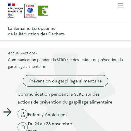
A
A
Gestion des cookies
O
R
l
l
u
e
v
l
l
R
t
r
e
e
La Semaine Européenne
e
i
o
de la Réduction des Déchets
r
r
r
t
u
l
à
a
o
r
e
l
u
u
m
Accueil
Actions
à
a
c
e
Communication pendant la SERD sur des actions de prévention du
r
l
n
n
o
gaspillage alimentaire
à
a
u
a
n
l
p
Prévention du gaspillage alimentaire
v
t
a
a
i
e
p
Communication pendant la SERD sur des
g
g
n
a
actions de prévention du gaspillage alimentaire
e
a
u
g
d
t
p
Enfant / Adolescent
e
'
i
r
Du 24 au 28 novembre
d
a
o
i