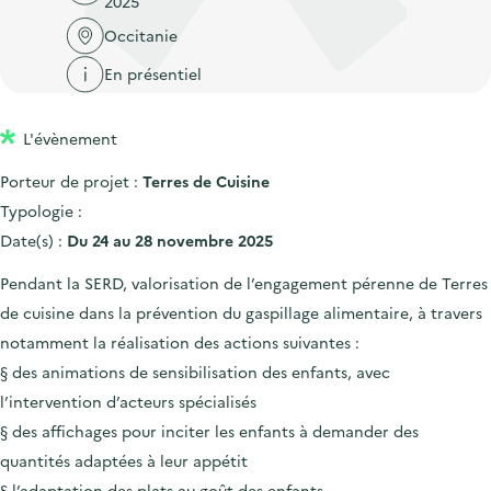
2025
'
c
n
n
a
Occitanie
c
p
c
c
u
En présentiel
r
i
c
e
i
p
u
i
L'évènement
n
a
e
l
c
l
i
Porteur de projet :
Terres de Cuisine
i
l
Typologie :
p
Date(s) :
Du 24 au 28 novembre 2025
a
Pendant la SERD, valorisation de l’engagement pérenne de Terres
l
de cuisine dans la prévention du gaspillage alimentaire, à travers
e
notamment la réalisation des actions suivantes :
§ des animations de sensibilisation des enfants, avec
l’intervention d’acteurs spécialisés
§ des affichages pour inciter les enfants à demander des
quantités adaptées à leur appétit
§ l’adaptation des plats au goût des enfants