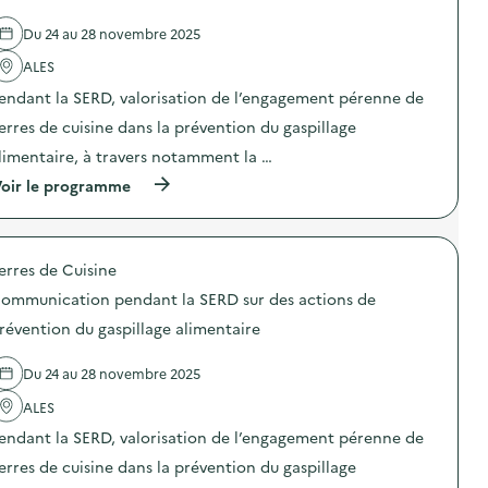
e
l
Du 24 au 28 novembre 2025
'
a
ALES
c
t
endant la SERD, valorisation de l’engagement pérenne de
i
o
erres de cuisine dans la prévention du gaspillage
n
limentaire, à travers notamment la …
:
C
(
oir le programme
o
à
m
p
m
r
u
o
n
erres de Cuisine
p
i
o
c
ommunication pendant la SERD sur des actions de
s
a
d
révention du gaspillage alimentaire
t
e
i
l
o
Du 24 au 28 novembre 2025
'
n
a
p
ALES
c
e
t
n
endant la SERD, valorisation de l’engagement pérenne de
i
d
o
erres de cuisine dans la prévention du gaspillage
a
n