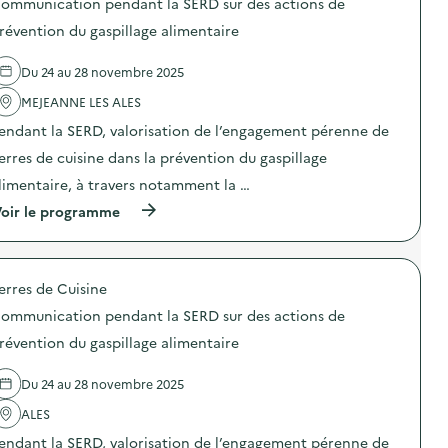
n
c
ommunication pendant la SERD sur des actions de
u
s
t
a
r
d
révention du gaspillage alimentaire
i
t
d
e
o
i
e
l
n
o
Du 24 au 28 novembre 2025
s
'
d
n
a
a
u
p
MEJEANNE LES ALES
c
c
g
e
t
t
a
n
endant la SERD, valorisation de l’engagement pérenne de
i
i
s
d
o
o
erres de cuisine dans la prévention du gaspillage
p
a
n
n
i
n
limentaire, à travers notamment la …
s
:
l
t
d
C
l
l
(
oir le programme
e
o
a
a
à
p
m
g
S
p
r
m
e
E
r
é
u
a
R
o
v
n
erres de Cuisine
l
D
p
e
i
i
s
o
n
c
ommunication pendant la SERD sur des actions de
m
u
s
t
a
e
r
d
révention du gaspillage alimentaire
i
t
n
d
e
o
i
t
e
l
n
o
Du 24 au 28 novembre 2025
a
s
'
d
n
i
a
a
u
p
ALES
r
c
c
g
e
e
t
t
a
n
endant la SERD, valorisation de l’engagement pérenne de