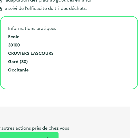
§ le suivi de l’efficacité du tri des déchets.
Informations pratiques
N
Ecole
u
C
30100
m
o
V
CRUVIERS LASCOURS
é
d
i
D
Gard (30)
r
e
l
é
R
Occitanie
o
p
l
p
é
Cliquer pour afficher la carte
e
o
e
a
g
t
s
r
i
l
t
t
o
i
a
e
n
b
l
m
e
e
’autres actions près de chez vous
l
n