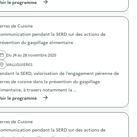
n
(
oir le programme
o
s
à
m
i
p
m
b
r
u
i
o
n
erres de Cuisine
l
p
i
i
o
c
ommunication pendant la SERD sur des actions de
s
s
a
a
d
révention du gaspillage alimentaire
t
t
e
i
i
l
o
Du 24 au 28 novembre 2025
o
'
n
n
a
p
VALLIGUIERES
«
c
e
M
t
n
endant la SERD, valorisation de l’engagement pérenne de
i
i
d
s
o
erres de cuisine dans la prévention du gaspillage
a
s
n
n
limentaire, à travers notamment la …
i
:
t
o
C
l
(
oir le programme
n
o
a
à
a
m
S
p
n
m
E
r
t
u
R
o
i
n
erres de Cuisine
D
p
-
i
s
o
g
c
ommunication pendant la SERD sur des actions de
u
s
a
a
r
d