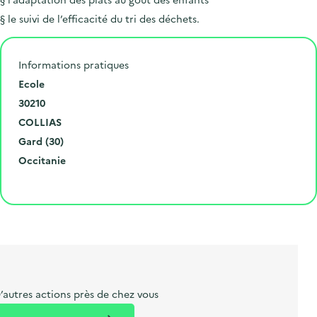
§ le suivi de l’efficacité du tri des déchets.
Informations pratiques
N
Ecole
u
C
30210
m
o
V
COLLIAS
é
d
i
D
Gard (30)
r
e
l
é
R
Occitanie
o
p
l
p
é
Cliquer pour afficher la carte
e
o
e
a
g
t
s
r
i
l
t
t
o
i
a
e
n
b
l
m
e
e
’autres actions près de chez vous
l
n