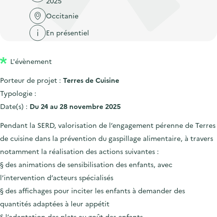
2025
'
c
n
n
a
Occitanie
c
p
c
c
u
En présentiel
r
i
c
e
i
p
u
i
L'évènement
n
a
e
l
c
l
i
Porteur de projet :
Terres de Cuisine
i
l
Typologie :
p
Date(s) :
Du 24 au 28 novembre 2025
a
Pendant la SERD, valorisation de l’engagement pérenne de Terres
l
de cuisine dans la prévention du gaspillage alimentaire, à travers
e
notamment la réalisation des actions suivantes :
§ des animations de sensibilisation des enfants, avec
l’intervention d’acteurs spécialisés
§ des affichages pour inciter les enfants à demander des
quantités adaptées à leur appétit
§ l’adaptation des plats au goût des enfants