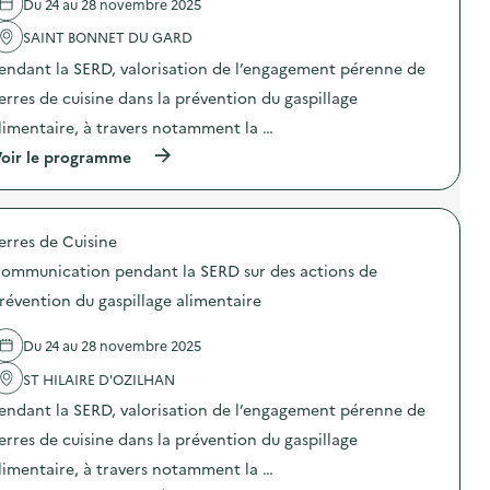
Du 24 au 28 novembre 2025
'
a
SAINT BONNET DU GARD
c
t
endant la SERD, valorisation de l’engagement pérenne de
i
o
erres de cuisine dans la prévention du gaspillage
n
limentaire, à travers notamment la …
:
S
(
oir le programme
O
à
D
p
E
r
X
o
O
erres de Cuisine
p
–
o
O
ommunication pendant la SERD sur des actions de
s
p
d
révention du gaspillage alimentaire
é
e
r
l
a
Du 24 au 28 novembre 2025
'
t
a
i
ST HILAIRE D'OZILHAN
c
o
t
n
endant la SERD, valorisation de l’engagement pérenne de
i
d
o
erres de cuisine dans la prévention du gaspillage
e
n
s
limentaire, à travers notamment la …
:
e
C