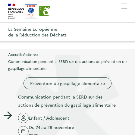
A
A
Gestion des cookies
O
R
l
l
u
e
v
l
l
R
t
r
e
e
La Semaine Européenne
e
i
o
de la Réduction des Déchets
r
r
r
t
u
l
à
a
o
r
e
l
u
u
m
Accueil
Actions
à
a
c
e
Communication pendant la SERD sur des actions de prévention du
r
l
n
n
o
gaspillage alimentaire
à
a
u
a
n
l
p
Prévention du gaspillage alimentaire
v
t
a
a
i
e
p
Communication pendant la SERD sur des
g
g
n
a
actions de prévention du gaspillage alimentaire
e
a
u
g
d
t
p
Enfant / Adolescent
e
'
i
r
Du 24 au 28 novembre
d
a
o
i