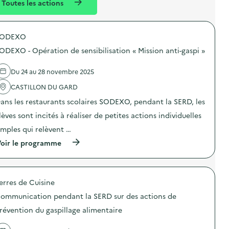
Toutes les actions
l
t
é
SODEXO
d
ODEXO - Opération de sensibilisation « Mission anti-gaspi »
e
l
Du 24 au 28 novembre 2025
a
CASTILLON DU GARD
v
ans les restaurants scolaires SODEXO, pendant la SERD, les
o
lèves sont incités à réaliser de petites actions individuelles
i
imples qui relèvent …
e
(
oir le programme
à
p
r
o
erres de Cuisine
p
o
ommunication pendant la SERD sur des actions de
s
d
révention du gaspillage alimentaire
e
l