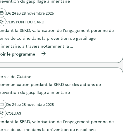
révention du gaspillage alimentaire
s
t
d
e
p
i
e
l
i
o
Du 24 au 28 novembre 2025
s
'
»
n
a
a
)
p
VERS PONT DU GARD
c
c
e
t
t
n
endant la SERD, valorisation de l’engagement pérenne de
i
i
d
o
o
erres de cuisine dans la prévention du gaspillage
a
n
n
n
limentaire, à travers notamment la …
s
:
t
d
C
l
(
oir le programme
e
o
a
à
p
m
S
p
r
m
E
r
é
u
R
o
v
n
erres de Cuisine
D
p
e
i
s
o
n
c
ommunication pendant la SERD sur des actions de
u
s
t
a
r
d
révention du gaspillage alimentaire
i
t
d
e
o
i
e
l
n
o
Du 24 au 28 novembre 2025
s
'
d
n
a
a
u
p
COLLIAS
c
c
g
e
t
t
a
n
endant la SERD, valorisation de l’engagement pérenne de
i
i
s
d
o
o
erres de cuisine dans la prévention du gaspillage
p
a