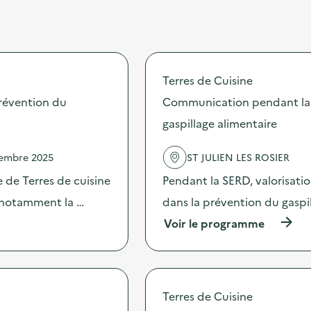
Terres de Cuisine
révention du
Communication pendant la 
gaspillage alimentaire
vembre 2025
ST JULIEN LES ROSIER
 de Terres de cuisine
Pendant la SERD, valorisati
s notamment la …
dans la prévention du gaspi
(
Voir le programme
à
p
r
o
p
Terres de Cuisine
o