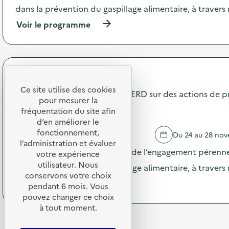
t
n
dans la prévention du gaspillage alimentaire, à traver
i
p
o
(
Voir le programme
e
n
à
n
:
p
d
C
r
a
o
o
n
m
p
t
Terres de Cuisine
m
o
l
u
Ce site utilise des cookies
s
Communication pendant la SERD sur des actions de p
a
n
pour mesurer la
d
S
i
gaspillage alimentaire
e
fréquentation du site afin
E
c
l
d’en améliorer le
R
a
'
fonctionnement,
D
ST PRIVAT DES VIEUX
Du 24 au 28 no
t
a
s
l’administration et évaluer
i
c
Pendant la SERD, valorisation de l’engagement pérenne
u
votre expérience
o
t
r
utilisateur. Nous
n
dans la prévention du gaspillage alimentaire, à traver
i
d
p
conservons votre choix
o
e
(
Voir le programme
e
pendant 6 mois. Vous
n
s
à
n
pouvez changer ce choix
:
a
p
d
à tout moment.
C
c
r
a
o
t
o
n
m