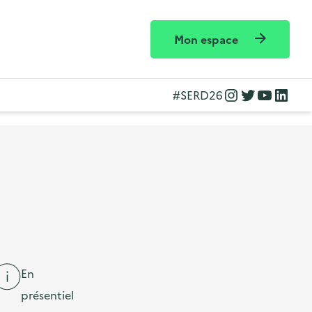
Mon espace
Instagram
Twitter
YouTube
LinkedIn
#SERD26
En
présentiel