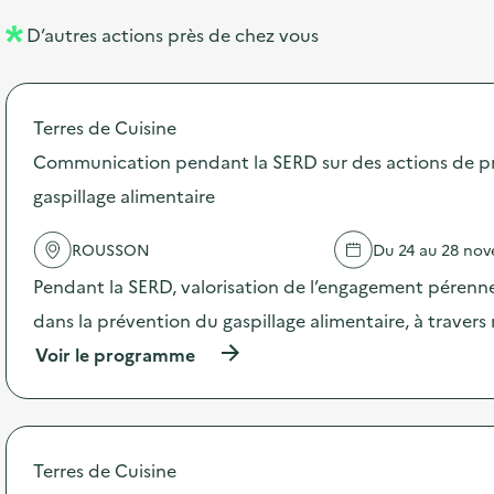
l
n
D’autres actions près de chez vous
l
t
é
Terres de Cuisine
d
Communication pendant la SERD sur des actions de p
e
gaspillage alimentaire
l
a
ROUSSON
Du 24 au 28 no
v
Pendant la SERD, valorisation de l’engagement pérenne
o
dans la prévention du gaspillage alimentaire, à traver
i
(
Voir le programme
e
à
p
r
o
p
Terres de Cuisine
o