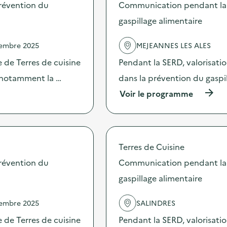
s
révention du
Communication pendant la 
d
gaspillage alimentaire
e
l
'
vembre 2025
MEJEANNES LES ALES
a
c
 de Terres de cuisine
Pendant la SERD, valorisati
t
s notamment la …
dans la prévention du gaspi
i
o
(
Voir le programme
n
à
:
p
C
r
o
o
m
p
Terres de Cuisine
m
o
u
s
révention du
Communication pendant la 
n
d
i
gaspillage alimentaire
e
c
l
a
'
vembre 2025
SALINDRES
t
a
i
c
 de Terres de cuisine
Pendant la SERD, valorisati
o