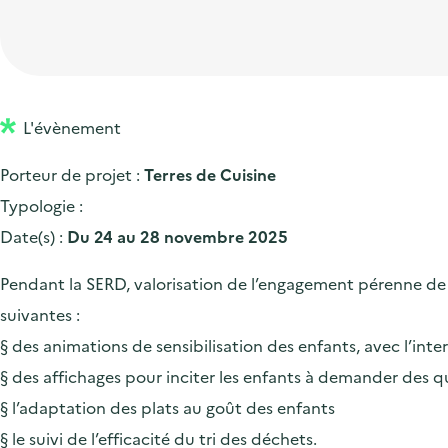
t
p
'
e
i
r
a
d
o
i
c
'
n
n
c
a
p
c
L'évènement
u
c
r
i
e
Porteur de projet :
Terres de Cuisine
c
i
p
i
Typologie :
u
n
a
l
Date(s) :
Du 24 au 28 novembre 2025
e
c
l
i
i
Pendant la SERD, valorisation de l’engagement pérenne de T
l
p
suivantes :
a
§ des animations de sensibilisation des enfants, avec l’inte
l
§ des affichages pour inciter les enfants à demander des q
e
§ l’adaptation des plats au goût des enfants
§ le suivi de l’efficacité du tri des déchets.