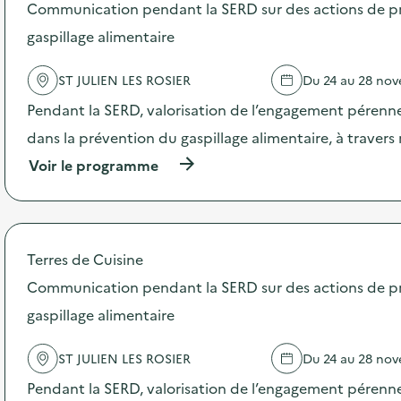
s
Communication pendant la SERD sur des actions de p
d
gaspillage alimentaire
e
l
'
ST JULIEN LES ROSIER
Du 24 au 28 no
a
c
Pendant la SERD, valorisation de l’engagement pérenne
t
dans la prévention du gaspillage alimentaire, à traver
i
o
(
Voir le programme
n
à
:
p
C
r
o
o
m
p
Terres de Cuisine
m
o
u
s
Communication pendant la SERD sur des actions de p
n
d
i
gaspillage alimentaire
e
c
l
a
'
ST JULIEN LES ROSIER
Du 24 au 28 no
t
a
i
c
Pendant la SERD, valorisation de l’engagement pérenne
o