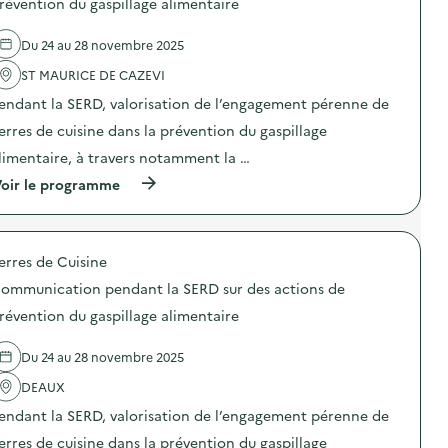
révention du gaspillage alimentaire
s
t
d
e
p
i
e
l
i
o
Du 24 au 28 novembre 2025
s
'
»
n
a
a
)
p
ST MAURICE DE CAZEVI
c
c
e
t
t
n
endant la SERD, valorisation de l’engagement pérenne de
i
i
d
o
o
erres de cuisine dans la prévention du gaspillage
a
n
n
n
limentaire, à travers notamment la …
s
:
t
d
C
l
(
oir le programme
e
o
a
à
p
m
S
p
r
m
E
r
é
u
R
o
v
n
erres de Cuisine
D
p
e
i
s
o
n
c
ommunication pendant la SERD sur des actions de
u
s
t
a
r
d
révention du gaspillage alimentaire
i
t
d
e
o
i
e
l
n
o
Du 24 au 28 novembre 2025
s
'
d
n
a
a
u
p
DEAUX
c
c
g
e
t
t
a
n
endant la SERD, valorisation de l’engagement pérenne de
i
i
s
d
o
o
erres de cuisine dans la prévention du gaspillage
p
a