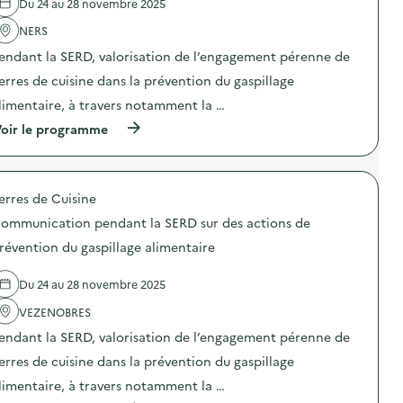
Du 24 au 28 novembre 2025
'
a
NERS
c
t
endant la SERD, valorisation de l’engagement pérenne de
i
o
erres de cuisine dans la prévention du gaspillage
n
limentaire, à travers notamment la …
:
S
(
oir le programme
O
à
D
p
E
r
X
o
O
erres de Cuisine
p
–
o
O
ommunication pendant la SERD sur des actions de
s
p
d
révention du gaspillage alimentaire
é
e
r
l
a
Du 24 au 28 novembre 2025
'
t
a
i
VEZENOBRES
c
o
t
n
endant la SERD, valorisation de l’engagement pérenne de
i
d
o
erres de cuisine dans la prévention du gaspillage
e
n
s
limentaire, à travers notamment la …
:
e
C