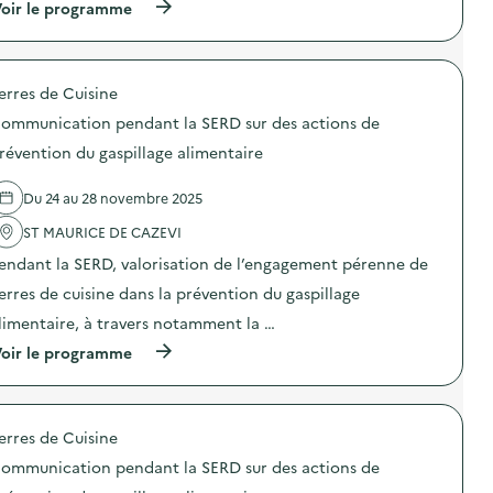
n
(
oir le programme
o
s
à
m
i
p
m
b
r
u
i
o
n
erres de Cuisine
l
p
i
i
o
c
ommunication pendant la SERD sur des actions de
s
s
a
a
d
révention du gaspillage alimentaire
t
t
e
i
i
l
o
Du 24 au 28 novembre 2025
o
'
n
n
a
p
ST MAURICE DE CAZEVI
«
c
e
M
t
n
endant la SERD, valorisation de l’engagement pérenne de
i
i
d
s
o
erres de cuisine dans la prévention du gaspillage
a
s
n
n
limentaire, à travers notamment la …
i
:
t
o
C
l
(
oir le programme
n
o
a
à
a
m
S
p
n
m
E
r
t
u
R
o
i
n
erres de Cuisine
D
p
-
i
s
o
g
c
ommunication pendant la SERD sur des actions de
u
s
a
a
r
d