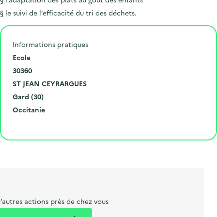
§ le suivi de l’efficacité du tri des déchets.
Informations pratiques
N
Ecole
u
C
30360
m
o
V
ST JEAN CEYRARGUES
é
d
i
D
Gard (30)
r
e
l
é
R
Occitanie
o
p
l
p
é
Cliquer pour afficher la carte
e
o
e
a
g
t
s
r
i
l
t
t
o
i
a
e
n
b
l
m
e
e
’autres actions près de chez vous
l
n