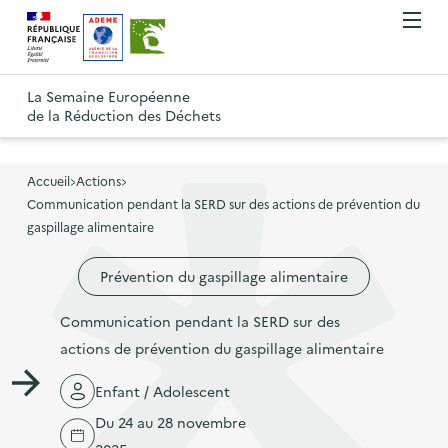
A
A
Gestion des cookies
O
R
l
l
u
e
v
l
l
R
t
r
e
e
La Semaine Européenne
e
i
o
de la Réduction des Déchets
r
r
r
t
u
l
à
a
o
r
e
l
u
u
m
Accueil
Actions
à
a
c
e
Communication pendant la SERD sur des actions de prévention du
r
l
n
n
o
gaspillage alimentaire
à
a
u
a
n
l
p
Prévention du gaspillage alimentaire
v
t
a
a
i
e
p
Communication pendant la SERD sur des
g
g
n
a
actions de prévention du gaspillage alimentaire
e
a
u
g
d
t
p
Enfant / Adolescent
e
'
i
r
Du 24 au 28 novembre
d
a
o
i