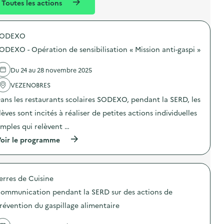
Toutes les actions
l
t
é
SODEXO
d
ODEXO - Opération de sensibilisation « Mission anti-gaspi »
e
l
Du 24 au 28 novembre 2025
a
VEZENOBRES
v
ans les restaurants scolaires SODEXO, pendant la SERD, les
o
lèves sont incités à réaliser de petites actions individuelles
i
imples qui relèvent …
e
(
oir le programme
à
p
r
o
erres de Cuisine
p
o
ommunication pendant la SERD sur des actions de
s
d
révention du gaspillage alimentaire
e
l