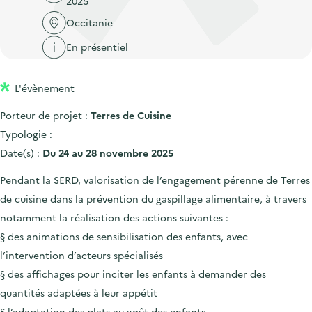
2025
'
c
n
n
a
Occitanie
c
p
c
c
u
En présentiel
r
i
c
e
i
p
u
i
L'évènement
n
a
e
l
c
l
i
Porteur de projet :
Terres de Cuisine
i
l
Typologie :
p
Date(s) :
Du 24 au 28 novembre 2025
a
Pendant la SERD, valorisation de l’engagement pérenne de Terres
l
de cuisine dans la prévention du gaspillage alimentaire, à travers
e
notamment la réalisation des actions suivantes :
§ des animations de sensibilisation des enfants, avec
l’intervention d’acteurs spécialisés
§ des affichages pour inciter les enfants à demander des
quantités adaptées à leur appétit
§ l’adaptation des plats au goût des enfants