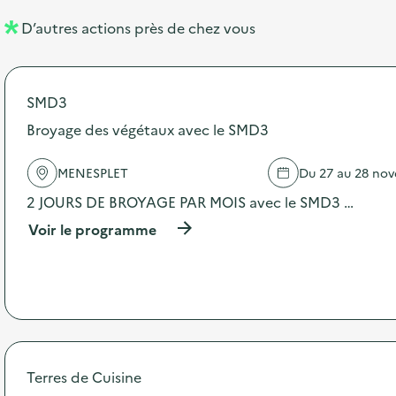
l
n
D’autres actions près de chez vous
l
t
é
SMD3
d
Broyage des végétaux avec le SMD3
e
l
MENESPLET
Du 27 au 28 no
a
2 JOURS DE BROYAGE PAR MOIS avec le SMD3 …
v
(
Voir le programme
o
à
p
i
r
o
e
p
o
s
d
Terres de Cuisine
e
l