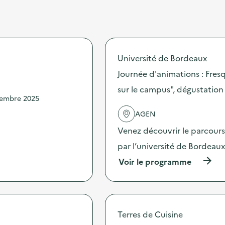
Université de Bordeaux
Journée d'animations : Fresq
sur le campus", dégustation
vembre 2025
AGEN
Venez découvrir le parcours 
par l’université de Bordeau
(
Voir le programme
à
p
r
o
p
Terres de Cuisine
o