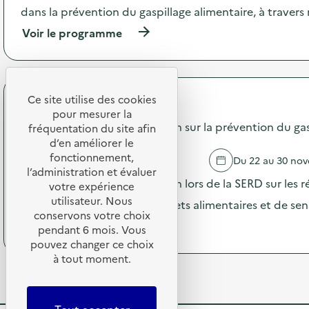
t
a
dans la prévention du gaspillage alimentaire, à traver
i
u
o
x
(
Voir le programme
n
a
à
:
v
p
C
e
r
o
c
o
m
l
p
Ce site utilise des cookies
API Restauration
m
e
o
pour mesurer la
u
S
s
Campagne de communication sur la prévention du gasp
fréquentation du site afin
n
M
d
d’en améliorer le
i
D
e
fonctionnement,
c
AGEN
Du 22 au 30 no
3
l
a
l’administration et évaluer
)
'
Campagne de communication lors de la SERD sur les ré
t
votre expérience
a
i
utilisateur. Nous
c
opération de pesée des déchets alimentaires et de sensi
o
t
conservons votre choix
n
(
Voir le programme
i
pendant 6 mois. Vous
p
à
o
pouvez changer ce choix
e
p
n
à tout moment.
n
r
:
d
o
C
a
p
o
n
o
m