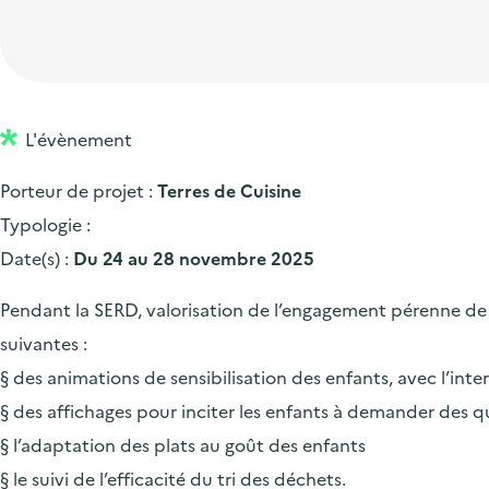
t
p
'
e
i
r
a
d
o
i
c
'
n
n
c
a
p
c
L'évènement
u
c
r
i
e
Porteur de projet :
Terres de Cuisine
c
i
p
i
Typologie :
u
n
a
l
Date(s) :
Du 24 au 28 novembre 2025
e
c
l
i
i
Pendant la SERD, valorisation de l’engagement pérenne de T
l
p
suivantes :
a
§ des animations de sensibilisation des enfants, avec l’inte
l
§ des affichages pour inciter les enfants à demander des q
e
§ l’adaptation des plats au goût des enfants
§ le suivi de l’efficacité du tri des déchets.