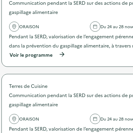
Communication pendant la SERD sur des actions de p
'
a
gaspillage alimentaire
c
t
ORAISON
Du 24 au 28 no
i
o
Pendant la SERD, valorisation de l’engagement pérenne
n
:
dans la prévention du gaspillage alimentaire, à traver
B
(
Voir le programme
r
à
o
p
y
r
a
o
g
p
e
Terres de Cuisine
o
d
s
Communication pendant la SERD sur des actions de p
e
d
s
gaspillage alimentaire
e
v
l
é
'
g
ORAISON
Du 24 au 28 no
a
é
c
Pendant la SERD, valorisation de l’engagement pérenne
t