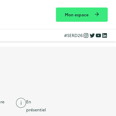
Mon espace
Instagram
Twitter
YouTube
LinkedIn
#SERD26
re
En
présentiel