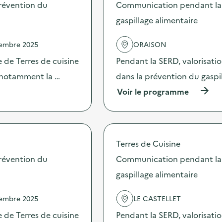
s
révention du
Communication pendant la 
d
gaspillage alimentaire
e
l
'
vembre 2025
ORAISON
a
c
 de Terres de cuisine
Pendant la SERD, valorisati
t
s notamment la …
dans la prévention du gaspi
i
o
(
Voir le programme
n
à
:
p
J
r
o
o
u
p
Terres de Cuisine
r
o
n
s
révention du
Communication pendant la 
é
d
e
gaspillage alimentaire
e
d
l
’
'
vembre 2025
LE CASTELLET
a
a
n
c
 de Terres de cuisine
Pendant la SERD, valorisati
i