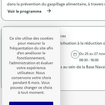
t
n
dans la prévention du gaspillage alimentaire, à traver
i
p
o
(
Voir le programme
e
n
à
n
:
p
d
C
r
a
o
o
n
m
p
t
Défense Environnement Services
m
o
Ce site utilise des cookies
l
u
s
Formations et stands de sensibilisation à la réduction
a
pour mesurer la
n
d
S
fréquentation du site afin
i
e
E
d’en améliorer le
c
Du 25 au 27 nov
l
R
TOULON
fonctionnement,
a
'
08:30 - 16:00
D
t
l’administration et évaluer
a
s
Nous organisons divers ateliers au sein de la Base Nava
i
votre expérience
c
u
o
utilisateur. Nous
t
(
Voir le programme
r
n
i
conservons votre choix
à
d
p
o
p
pendant 6 mois. Vous
e
e
n
r
pouvez changer ce choix
s
n
:
o
a
à tout moment.
d
C
p
c
a
o
o
t
n
m
s