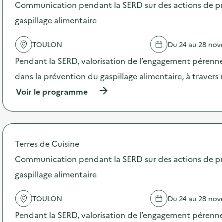
s
Communication pendant la SERD sur des actions de p
d
gaspillage alimentaire
e
l
'
TOULON
Du 24 au 28 no
a
c
Pendant la SERD, valorisation de l’engagement pérenne
t
dans la prévention du gaspillage alimentaire, à traver
i
o
(
Voir le programme
n
à
:
p
C
r
o
o
m
p
Terres de Cuisine
m
o
u
s
Communication pendant la SERD sur des actions de p
n
d
i
gaspillage alimentaire
e
c
l
a
'
TOULON
Du 24 au 28 no
t
a
i
c
Pendant la SERD, valorisation de l’engagement pérenne
o