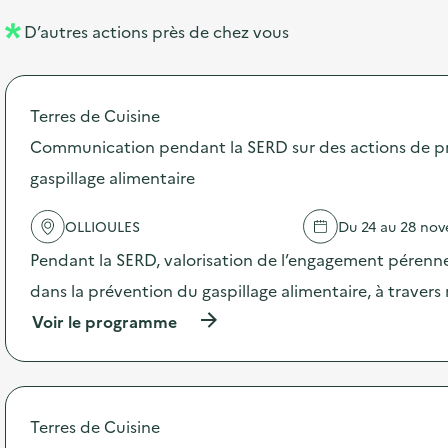
l
n
D’autres actions près de chez vous
l
t
é
Terres de Cuisine
d
Communication pendant la SERD sur des actions de p
e
gaspillage alimentaire
l
a
OLLIOULES
Du 24 au 28 no
v
Pendant la SERD, valorisation de l’engagement pérenne
o
dans la prévention du gaspillage alimentaire, à traver
i
(
Voir le programme
e
à
p
r
o
p
Terres de Cuisine
o