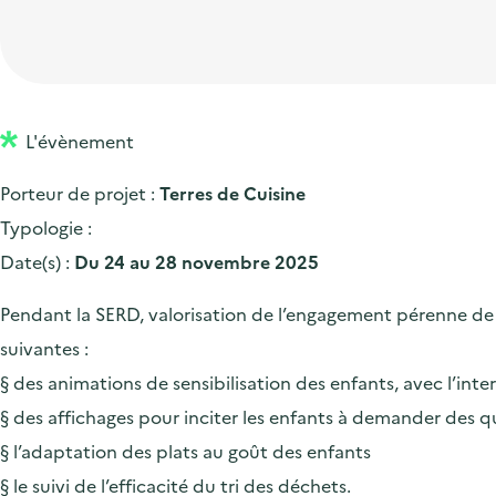
t
p
'
e
i
r
a
d
o
i
c
'
n
n
c
a
p
c
L'évènement
u
c
r
i
e
Porteur de projet :
Terres de Cuisine
c
i
p
i
Typologie :
u
n
a
l
Date(s) :
Du 24 au 28 novembre 2025
e
c
l
i
i
Pendant la SERD, valorisation de l’engagement pérenne de T
l
p
suivantes :
a
§ des animations de sensibilisation des enfants, avec l’inte
l
§ des affichages pour inciter les enfants à demander des q
e
§ l’adaptation des plats au goût des enfants
§ le suivi de l’efficacité du tri des déchets.