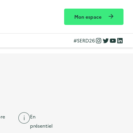
Mon espace
Instagram
Twitter
YouTube
LinkedIn
#SERD26
re
En
présentiel