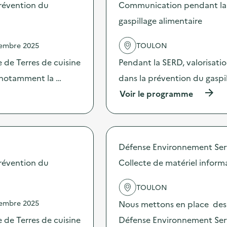
s
révention du
Communication pendant la 
d
gaspillage alimentaire
e
l
'
vembre 2025
TOULON
a
c
 de Terres de cuisine
Pendant la SERD, valorisati
t
s notamment la …
dans la prévention du gaspi
i
o
(
Voir le programme
n
à
:
p
C
r
o
o
m
p
Défense Environnement Ser
m
o
u
s
révention du
Collecte de matériel inform
n
d
i
e
c
TOULON
l
a
'
vembre 2025
Nous mettons en place des p
t
a
i
c
 de Terres de cuisine
Défense Environnement Serv
o