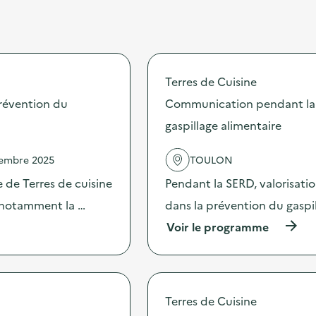
Terres de Cuisine
révention du
Communication pendant la 
gaspillage alimentaire
vembre 2025
TOULON
 de Terres de cuisine
Pendant la SERD, valorisati
s notamment la …
dans la prévention du gaspi
(
Voir le programme
à
p
r
o
p
Terres de Cuisine
o