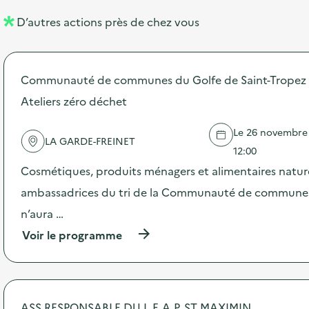
l
n
D’autres actions près de chez vous
l
t
é
Communauté de communes du Golfe de Saint-Tropez
d
Ateliers zéro déchet
e
l
Le 26 novembre 2
LA GARDE-FREINET
a
12:00
v
Cosmétiques, produits ménagers et alimentaires natur
o
ambassadrices du tri de la Communauté de communes,
i
n’aura …
e
(
Voir le programme
à
p
r
o
p
ASS RESPONSABLE DU L.E.A.P. ST MAXIMIN