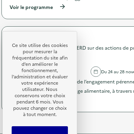
t
o
(
Voir le programme
i
d
à
o
é
p
n
c
r
:
h
o
T
e
p
r
t
Terres de Cuisine
o
o
)
Ce site utilise des cookies
s
Communication pendant la SERD sur des actions de p
c
pour mesurer la
d
t
gaspillage alimentaire
e
fréquentation du site afin
e
l
d’en améliorer le
x
'
fonctionnement,
t
PIGNANS
Du 24 au 28 no
a
i
l’administration et évaluer
c
Pendant la SERD, valorisation de l’engagement pérenne
l
votre expérience
t
e
utilisateur. Nous
dans la prévention du gaspillage alimentaire, à traver
i
)
conservons votre choix
o
(
Voir le programme
pendant 6 mois. Vous
n
à
pouvez changer ce choix
:
p
à tout moment.
S
r
P
o
E
p
C
o