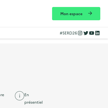
Mon espace
Instagram
Twitter
YouTube
LinkedIn
#SERD26
re
En
présentiel