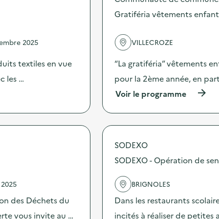
o
s
Gratiféria vêtements enfant
d
e
l
vembre 2025
VILLECROZE
'
a
oduits textiles en vue
“La gratiféria” vêtements enf
c
t
c les …
pour la 2ème année, en par
i
(
Voir le programme
o
à
n
p
:
r
T
o
e
p
m
SODEXO
o
p
s
SODEXO - Opération de sensib
s
d
d
e
’
 2025
BRIGNOLES
l
é
'
c
ion des Déchets du
Dans les restaurants scolai
a
h
c
te vous invite au …
incités à réaliser de petites
a