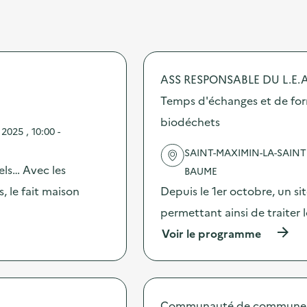
ASS RESPONSABLE DU L.E.A
Temps d'échanges et de form
biodéchets
025 , 10:00 -
SAINT-MAXIMIN-LA-SAINT
els… Avec les
BAUME
 le fait maison
Depuis le 1er octobre, un si
permettant ainsi de traiter
(
Voir le programme
à
p
r
o
p
Communauté de communes l