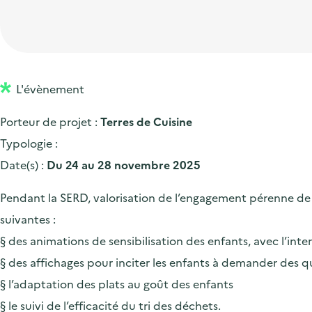
t
p
'
e
i
r
a
d
o
i
c
'
n
n
c
a
p
c
L'évènement
u
c
r
i
e
Porteur de projet :
Terres de Cuisine
c
i
p
i
Typologie :
u
n
a
l
Date(s) :
Du 24 au 28 novembre 2025
e
c
l
i
i
Pendant la SERD, valorisation de l’engagement pérenne de T
l
p
suivantes :
a
§ des animations de sensibilisation des enfants, avec l’inte
l
§ des affichages pour inciter les enfants à demander des q
e
§ l’adaptation des plats au goût des enfants
§ le suivi de l’efficacité du tri des déchets.