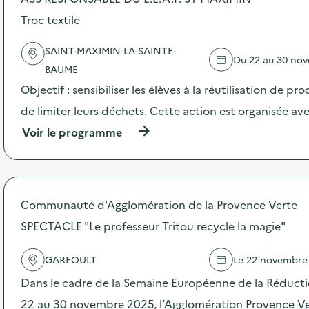
o
s
Troc textile
d
e
SAINT-MAXIMIN-LA-SAINTE-
l
Du 22 au 30 no
'
BAUME
a
Objectif : sensibiliser les élèves à la réutilisation de pr
c
t
de limiter leurs déchets. Cette action est organisée ave
i
(
Voir le programme
o
à
n
p
:
r
A
o
t
p
e
Communauté d'Agglomération de la Provence Verte
o
l
s
SPECTACLE "Le professeur Tritou recycle la magie"
i
d
e
e
r
GAREOULT
Le 22 novembre
l
s
'
z
Dans le cadre de la Semaine Européenne de la Réduct
a
é
c
22 au 30 novembre 2025, l’Agglomération Provence Ver
r