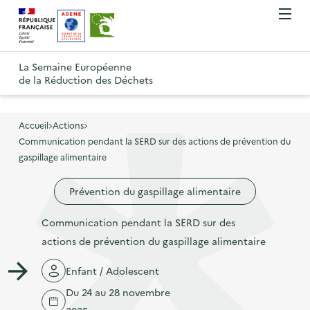
A
A
Gestion des cookies
O
R
l
l
u
e
v
l
l
R
t
r
e
e
La Semaine Européenne
e
i
o
de la Réduction des Déchets
r
r
r
t
u
l
à
a
o
r
e
l
u
u
m
Accueil
Actions
à
a
c
e
Communication pendant la SERD sur des actions de prévention du
r
l
n
n
o
gaspillage alimentaire
à
a
u
a
n
l
p
Prévention du gaspillage alimentaire
v
t
a
a
i
e
p
Communication pendant la SERD sur des
g
g
n
a
actions de prévention du gaspillage alimentaire
e
a
u
g
d
t
p
Enfant / Adolescent
e
'
i
r
Du 24 au 28 novembre
d
a
o
i