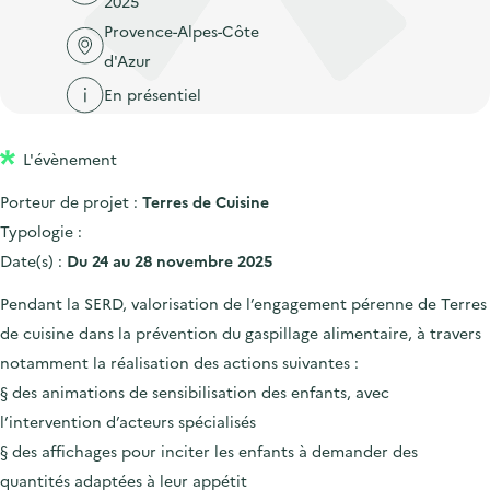
2025
'
c
n
n
Provence-Alpes-Côte
a
c
p
c
d'Azur
c
u
r
i
c
En présentiel
e
i
p
u
i
n
a
e
l
L'évènement
c
l
i
Porteur de projet :
Terres de Cuisine
i
l
Typologie :
p
Date(s) :
Du 24 au 28 novembre 2025
a
l
Pendant la SERD, valorisation de l’engagement pérenne de Terres
e
de cuisine dans la prévention du gaspillage alimentaire, à travers
notamment la réalisation des actions suivantes :
§ des animations de sensibilisation des enfants, avec
l’intervention d’acteurs spécialisés
§ des affichages pour inciter les enfants à demander des
quantités adaptées à leur appétit