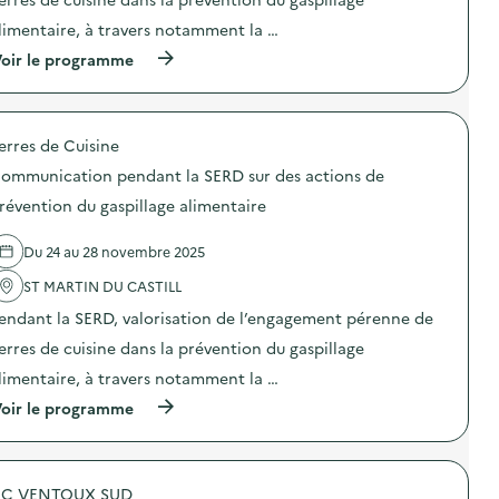
a
n
n
limentaire, à travers notamment la …
:
t
C
l
(
oir le programme
o
a
à
m
S
p
m
E
r
u
R
o
n
erres de Cuisine
D
p
i
s
o
c
ommunication pendant la SERD sur des actions de
u
s
a
r
d
révention du gaspillage alimentaire
t
d
e
i
e
l
o
Du 24 au 28 novembre 2025
s
'
n
a
a
p
ST MARTIN DU CASTILL
c
c
e
t
t
n
endant la SERD, valorisation de l’engagement pérenne de
i
i
d
o
o
erres de cuisine dans la prévention du gaspillage
a
n
n
n
limentaire, à travers notamment la …
s
:
t
d
C
l
(
oir le programme
e
o
a
à
p
m
S
p
r
m
E
r
é
u
R
o
v
n
C VENTOUX SUD
D
p