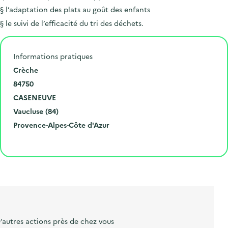
§ l’adaptation des plats au goût des enfants
§ le suivi de l’efficacité du tri des déchets.
Informations pratiques
N
Crèche
u
C
84750
m
o
V
CASENEUVE
é
d
i
D
Vaucluse (84)
r
e
l
é
R
Provence-Alpes-Côte d'Azur
o
p
l
p
é
Cliquer pour afficher la carte
e
o
e
a
g
t
s
r
i
l
t
t
o
i
a
e
n
b
l
m
e
e
’autres actions près de chez vous