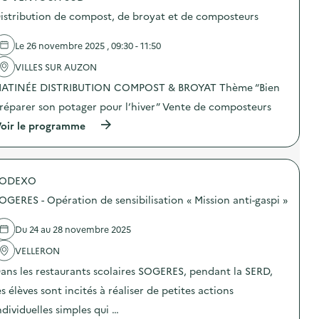
e
i
s
o
n
c
istribution de compost, de broyat et de composteurs
u
s
t
a
r
d
i
t
d
e
Le 26 novembre 2025 , 09:30 - 11:50
o
i
e
l
n
o
s
'
VILLES SUR AUZON
d
n
a
a
u
p
ATINÉE DISTRIBUTION COMPOST & BROYAT Thème “Bien
c
c
g
e
t
t
a
n
réparer son potager pour l’hiver” Vente de composteurs
i
i
s
d
o
o
(
oir le programme
p
a
n
n
à
i
n
s
:
p
l
t
d
C
r
l
l
e
o
o
a
a
p
m
SODEXO
p
g
S
r
m
o
e
E
OGERES - Opération de sensibilisation « Mission anti-gaspi »
é
u
s
a
R
v
n
d
l
D
e
i
e
Du 24 au 28 novembre 2025
i
s
n
c
l
m
u
t
a
'
VELLERON
e
r
i
t
a
n
d
ans les restaurants scolaires SOGERES, pendant la SERD,
o
i
c
t
e
n
o
t
a
s
es élèves sont incités à réaliser de petites actions
d
n
i
i
a
u
p
o
ndividuelles simples qui …
r
c
g
e
n