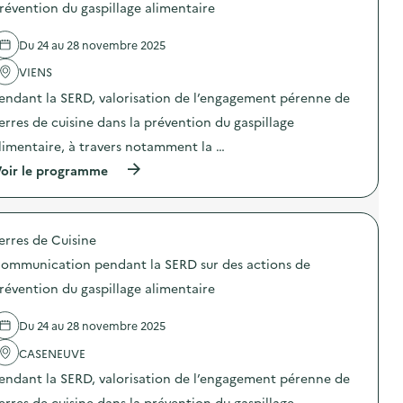
d
révention du gaspillage alimentaire
e
l
Du 24 au 28 novembre 2025
'
a
VIENS
c
t
endant la SERD, valorisation de l’engagement pérenne de
i
o
erres de cuisine dans la prévention du gaspillage
n
limentaire, à travers notamment la …
:
C
(
oir le programme
o
à
m
p
m
r
u
o
n
erres de Cuisine
p
i
o
c
ommunication pendant la SERD sur des actions de
s
a
d
révention du gaspillage alimentaire
t
e
i
l
o
Du 24 au 28 novembre 2025
'
n
a
p
CASENEUVE
c
e
t
n
endant la SERD, valorisation de l’engagement pérenne de
i
d
o
erres de cuisine dans la prévention du gaspillage