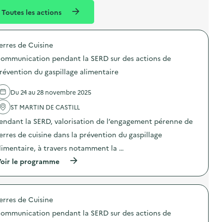
l
n
Toutes les actions
l
t
é
erres de Cuisine
d
ommunication pendant la SERD sur des actions de
e
révention du gaspillage alimentaire
l
a
Du 24 au 28 novembre 2025
v
ST MARTIN DE CASTILL
o
endant la SERD, valorisation de l’engagement pérenne de
i
erres de cuisine dans la prévention du gaspillage
e
limentaire, à travers notamment la …
(
oir le programme
à
p
r
o
erres de Cuisine
p
o
ommunication pendant la SERD sur des actions de
s