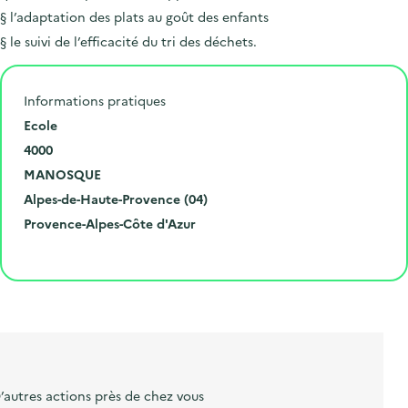
§ l’adaptation des plats au goût des enfants
§ le suivi de l’efficacité du tri des déchets.
Informations pratiques
N
Ecole
u
C
4000
m
o
V
MANOSQUE
é
d
i
D
Alpes-de-Haute-Provence (04)
r
e
l
é
R
Provence-Alpes-Côte d'Azur
o
p
l
p
é
Cliquer pour afficher la carte
e
o
e
a
g
t
s
r
i
l
t
t
o
i
a
e
n
b
l
m
e
e
’autres actions près de chez vous