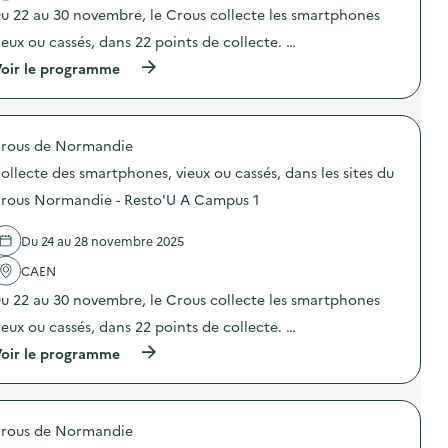
o
r
u 22 au 30 novembre, le Crous collecte les smartphones
n
e
ieux ou cassés, dans 22 points de collecte. …
:
“
P
M
(
oir le programme
o
i
à
i
s
p
n
s
r
t
i
o
i
o
rous de Normandie
p
n
n
o
f
ollecte des smartphones, vieux ou cassés, dans les sites du
a
s
o
n
d
rous Normandie - Resto'U A Campus 1
e
t
e
t
i
l
d
-
Du 24 au 28 novembre 2025
'
i
g
a
s
a
CAEN
c
t
s
t
r
u 22 au 30 novembre, le Crous collecte les smartphones
p
i
i
i
o
ieux ou cassés, dans 22 points de collecte. …
b
l
n
u
l
(
oir le programme
:
t
a
à
C
i
g
p
o
o
e
r
l
n
a
o
l
d
l
rous de Normandie
p
e
e
i