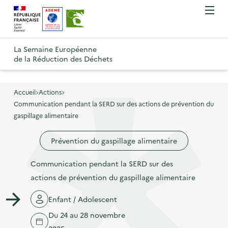
A
A
Gestion des cookies
O
R
l
l
u
e
v
l
l
R
t
r
e
e
La Semaine Européenne
e
i
o
de la Réduction des Déchets
r
r
r
t
u
l
à
a
o
r
e
l
u
u
m
Accueil
Actions
à
a
c
e
Communication pendant la SERD sur des actions de prévention du
r
l
n
n
o
gaspillage alimentaire
à
a
u
a
n
l
p
Prévention du gaspillage alimentaire
v
t
a
a
i
e
p
Communication pendant la SERD sur des
g
g
n
a
actions de prévention du gaspillage alimentaire
e
a
u
g
d
t
p
Enfant / Adolescent
e
'
i
r
Du 24 au 28 novembre
d
a
o
i