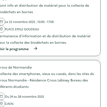
o
o
o
r
oint info et distribution de matériel pour la collecte de
s
s
m
t
d
iodéchets en bornes
a
e
e
t
u
l
i
r
Le 22 novembre 2025 , 10:00 - 17:00
'
o
)
a
n
PLACE EMILE GOUDEAU
c
G
t
ermanence d’information et de distribution de matériel
u
i
i
o
our la collecte des biodéchets en bornes.
d
n
e
(
oir le programme
:
-
à
A
C
p
n
o
r
i
m
o
m
p
rous de Normandie
p
a
o
o
t
ollecte des smartphones, vieux ou cassés, dans les sites du
s
s
i
t
d
o
rous Normandie - Résidence Crous Lébisey Bureau des
e
e
n
u
éférents étudiants
l
s
r
'
c
)
a
o
Du 24 au 28 novembre 2025
c
l
t
a
CAEN
i
i