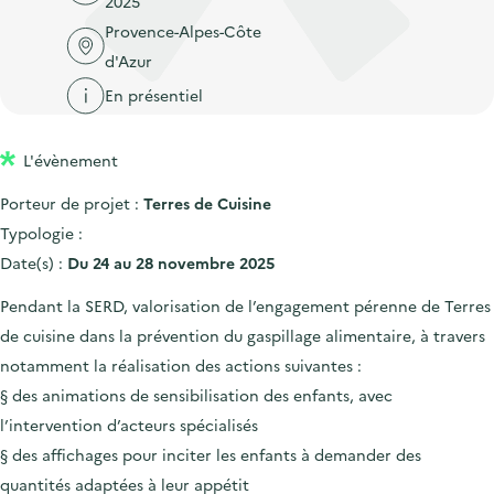
2025
'
c
n
n
Provence-Alpes-Côte
a
c
p
c
d'Azur
c
u
r
i
c
En présentiel
e
i
p
u
i
n
a
e
l
L'évènement
c
l
i
Porteur de projet :
Terres de Cuisine
i
l
Typologie :
p
Date(s) :
Du 24 au 28 novembre 2025
a
l
Pendant la SERD, valorisation de l’engagement pérenne de Terres
e
de cuisine dans la prévention du gaspillage alimentaire, à travers
notamment la réalisation des actions suivantes :
§ des animations de sensibilisation des enfants, avec
l’intervention d’acteurs spécialisés
§ des affichages pour inciter les enfants à demander des
quantités adaptées à leur appétit