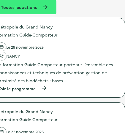
l
n
Toutes les actions
l
t
é
étropole du Grand Nancy
d
ormation Guide-Composteur
e
l
Le 29 novembre 2025
a
NANCY
v
a formation Guide Composteur porte sur l’ensemble des
o
onnaissances et techniques de prévention-gestion de
i
roximité des biodéchets : bases …
e
(
oir le programme
à
p
r
o
étropole du Grand Nancy
p
o
ormation Guide-Composteur
s
d
e
Le 22 novembre 2025