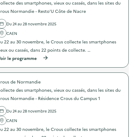
o
c
ollecte des smartphones, vieux ou cassés, dans les sites du
m
m
s
t
a
e
d
e
rous Normandie - Resto'U Côte de Nacre
t
n
e
d
é
t
l
e
r
a
Du 24 au 28 novembre 2025
'
s
i
i
a
s
e
r
CAEN
c
m
l
e
t
a
u 22 au 30 novembre, le Crous collecte les smartphones
p
”
i
r
o
)
o
t
ieux ou cassés, dans 22 points de collecte. …
u
n
p
r
(
oir le programme
:
h
l
à
C
o
a
p
o
n
c
r
l
e
o
o
l
s
l
rous de Normandie
p
e
,
l
o
c
v
ollecte des smartphones, vieux ou cassés, dans les sites du
e
s
t
i
c
d
e
rous Normandie - Résidence Crous du Campus 1
e
t
e
d
u
e
l
e
x
d
Du 24 au 28 novembre 2025
'
s
o
e
a
s
u
b
CAEN
c
m
c
i
t
a
a
u 22 au 30 novembre, le Crous collecte les smartphones
o
i
r
s
d
o