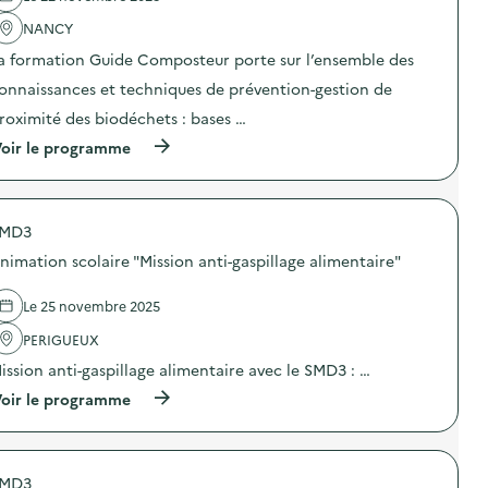
l
'
NANCY
a
a formation Guide Composteur porte sur l’ensemble des
c
t
onnaissances et techniques de prévention-gestion de
i
o
roximité des biodéchets : bases …
n
(
oir le programme
:
à
F
p
o
r
r
o
m
MD3
p
a
o
t
nimation scolaire "Mission anti-gaspillage alimentaire"
s
i
d
o
e
n
Le 25 novembre 2025
l
G
'
PERIGUEUX
u
a
i
ission anti-gaspillage alimentaire avec le SMD3 : …
c
d
t
e
(
oir le programme
i
-
à
o
C
p
n
o
r
:
m
o
F
p
MD3
p