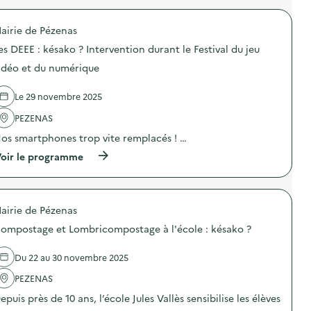
n
r
n
:
o
t
C
airie de Pézenas
p
l
o
o
a
m
es DEEE : késako ? Intervention durant le Festival du jeu
s
S
m
d
E
idéo et du numérique
u
e
R
n
l
D
i
Le 29 novembre 2025
'
s
c
a
u
a
PEZENAS
c
r
t
t
d
os smartphones trop vite remplacés ! …
i
i
e
o
o
s
(
oir le programme
n
n
a
à
p
:
c
p
e
L
t
r
n
e
i
o
d
s
airie de Pézenas
o
p
a
D
n
o
n
ompostage et Lombricompostage à l'école : késako ?
E
s
s
t
E
d
d
l
E
e
e
Du 22 au 30 novembre 2025
a
:
p
l
S
k
r
'
PEZENAS
E
é
é
a
R
epuis près de 10 ans, l’école Jules Vallès sensibilise les élèves
s
v
c
D
a
e
t