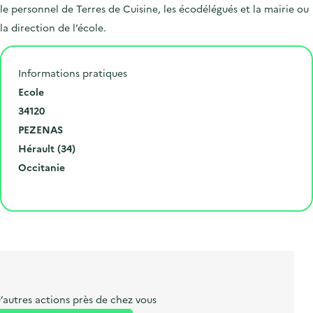
le personnel de Terres de Cuisine, les écodélégués et la mairie ou
la direction de l’école.
Informations pratiques
N
Ecole
u
C
34120
m
o
V
PEZENAS
é
d
i
D
Hérault (34)
r
e
l
é
R
Occitanie
o
p
l
p
é
Cliquer pour afficher la carte
e
o
e
a
g
t
s
r
i
l
t
t
o
i
a
e
n
b
l
m
e
e
’autres actions près de chez vous