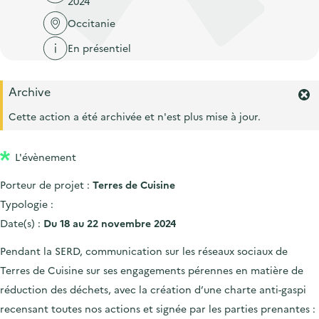
2024
'
c
n
n
a
Occitanie
c
p
c
c
u
En présentiel
r
i
c
e
i
p
u
i
Archive
n
a
e
F
l
c
l
e
Cette action a été archivée et n'est plus mise à jour.
i
r
i
l
m
p
L'évènement
e
a
r
Porteur de projet :
Terres de Cuisine
l
l
'
Typologie :
e
a
Date(s) :
Du 18 au 22 novembre 2024
l
e
Pendant la SERD, communication sur les réseaux sociaux de
r
Terres de Cuisine sur ses engagements pérennes en matière de
t
e
réduction des déchets, avec la création d’une charte anti-gaspi
.
recensant toutes nos actions et signée par les parties prenantes :