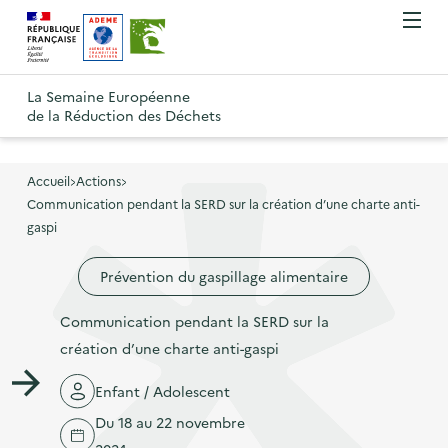
A
A
Gestion des cookies
O
R
l
l
u
e
v
l
l
R
t
r
e
e
La Semaine Européenne
e
i
o
de la Réduction des Déchets
r
r
r
t
u
l
à
a
o
r
e
l
u
u
m
Accueil
Actions
à
a
c
e
Communication pendant la SERD sur la création d’une charte anti-
r
l
n
n
o
gaspi
à
a
u
a
n
l
p
Prévention du gaspillage alimentaire
v
t
a
a
i
e
p
Communication pendant la SERD sur la
g
g
n
a
création d’une charte anti-gaspi
e
a
u
g
d
t
p
Enfant / Adolescent
e
'
i
r
Du 18 au 22 novembre
d
a
o
i