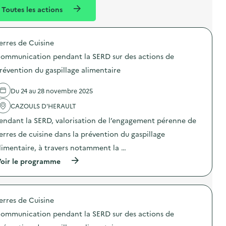
l
n
Toutes les actions
l
t
é
erres de Cuisine
d
ommunication pendant la SERD sur des actions de
e
révention du gaspillage alimentaire
l
a
Du 24 au 28 novembre 2025
v
CAZOULS D'HERAULT
o
endant la SERD, valorisation de l’engagement pérenne de
i
erres de cuisine dans la prévention du gaspillage
e
limentaire, à travers notamment la …
(
oir le programme
à
p
r
o
erres de Cuisine
p
o
ommunication pendant la SERD sur des actions de
s
d