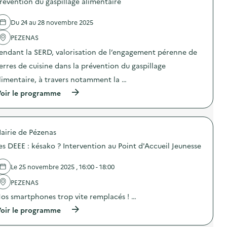
révention du gaspillage alimentaire
e
l
Du 24 au 28 novembre 2025
'
a
PEZENAS
c
t
endant la SERD, valorisation de l’engagement pérenne de
i
o
erres de cuisine dans la prévention du gaspillage
n
limentaire, à travers notamment la …
:
C
(
oir le programme
o
à
m
p
m
r
u
o
n
airie de Pézenas
p
i
o
c
es DEEE : késako ? Intervention au Point d'Accueil Jeunesse
s
a
d
t
e
Le 25 novembre 2025 , 16:00 - 18:00
i
l
o
'
PEZENAS
n
a
p
os smartphones trop vite remplacés ! …
c
e
t
(
n
oir le programme
i
à
d
o
p
a