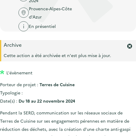
2024
'
c
n
n
Provence-Alpes-Côte
a
c
p
c
d'Azur
c
u
r
i
c
En présentiel
e
i
p
u
i
n
a
e
l
Archive
c
l
F
i
e
Cette action a été archivée et n'est plus mise à jour.
i
l
r
p
m
L'évènement
a
e
r
l
Porteur de projet :
Terres de Cuisine
l
e
'
Typologie :
a
Date(s) :
Du 18 au 22 novembre 2024
l
e
Pendant la SERD, communication sur les réseaux sociaux de
r
Terres de Cuisine sur ses engagements pérennes en matière de
t
e
réduction des déchets, avec la création d’une charte anti-gaspi
.