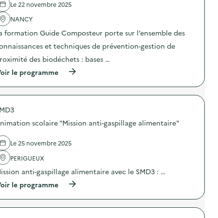
e
Le 22 novembre 2025
l
'
NANCY
a
a formation Guide Composteur porte sur l’ensemble des
c
t
onnaissances et techniques de prévention-gestion de
i
o
roximité des biodéchets : bases …
n
(
oir le programme
:
à
F
p
o
r
r
o
m
MD3
p
a
o
t
nimation scolaire "Mission anti-gaspillage alimentaire"
s
i
d
o
e
n
Le 25 novembre 2025
l
G
'
PERIGUEUX
u
a
i
ission anti-gaspillage alimentaire avec le SMD3 : …
c
d
t
e
(
oir le programme
i
-
à
o
C
p
n
o
r
:
m
o