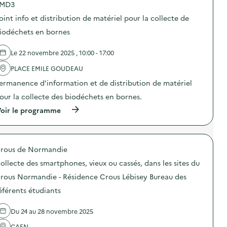
F
p
MD3
p
o
o
o
r
oint info et distribution de matériel pour la collecte de
s
s
m
t
d
iodéchets en bornes
a
e
e
t
u
l
i
r
Le 22 novembre 2025 , 10:00 - 17:00
'
o
)
a
n
PLACE EMILE GOUDEAU
c
G
t
ermanence d’information et de distribution de matériel
u
i
i
o
our la collecte des biodéchets en bornes.
d
n
e
(
oir le programme
:
-
à
A
C
p
n
o
r
i
m
o
m
p
rous de Normandie
p
a
o
o
t
ollecte des smartphones, vieux ou cassés, dans les sites du
s
s
i
t
d
o
rous Normandie - Résidence Crous Lébisey Bureau des
e
e
n
u
éférents étudiants
l
s
r
'
c
)
a
o
Du 24 au 28 novembre 2025
c
l
t
a
CAEN