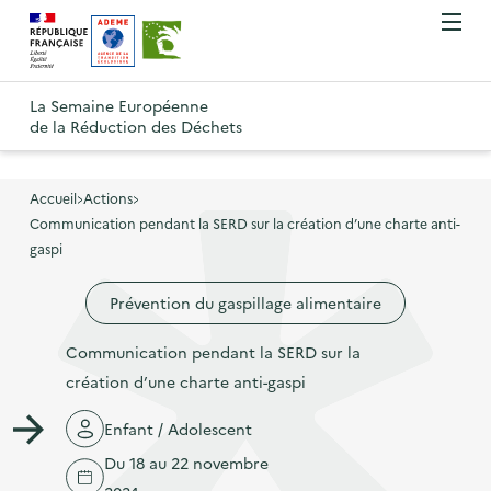
A
A
Gestion des cookies
O
R
l
l
u
e
v
l
l
R
t
r
e
e
La Semaine Européenne
e
i
o
de la Réduction des Déchets
r
r
r
t
u
l
à
a
o
r
e
l
u
u
m
Accueil
Actions
à
a
c
e
Communication pendant la SERD sur la création d’une charte anti-
r
l
n
n
o
gaspi
à
a
u
a
n
l
p
Prévention du gaspillage alimentaire
v
t
a
a
i
e
p
Communication pendant la SERD sur la
g
g
n
a
création d’une charte anti-gaspi
e
a
u
g
d
t
p
Enfant / Adolescent
e
'
i
r
Du 18 au 22 novembre
d
a
o
i