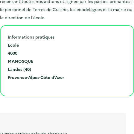
recensant toutes nos actions et signée par les parties prenantes :
le personnel de Terres de Cuisine, les écodélégués et la mairie ou
la direction de l’école.
Informations pratiques
N
Ecole
u
C
4000
m
o
V
MANOSQUE
é
d
i
D
Landes (40)
r
e
l
é
R
Provence-Alpes-Côte d'Azur
o
p
l
p
é
Cliquer pour afficher la carte
e
o
e
a
g
t
s
r
i
l
t
t
o
i
a
e
n
b
l
m
e
e
’autres actions près de chez vous