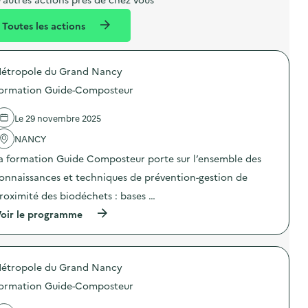
l
n
Toutes les actions
l
t
é
étropole du Grand Nancy
d
ormation Guide-Composteur
e
l
Le 29 novembre 2025
a
NANCY
v
a formation Guide Composteur porte sur l’ensemble des
o
onnaissances et techniques de prévention-gestion de
i
roximité des biodéchets : bases …
e
(
oir le programme
à
p
r
o
étropole du Grand Nancy
p
o
ormation Guide-Composteur
s
d