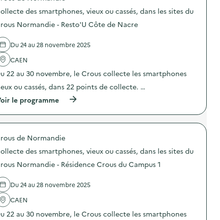
e
i
o
c
ollecte des smartphones, vieux ou cassés, dans les sites du
m
m
s
t
a
e
d
e
rous Normandie - Resto'U Côte de Nacre
t
n
e
d
é
t
l
e
r
a
Du 24 au 28 novembre 2025
'
s
i
i
a
s
e
r
CAEN
c
m
l
e
t
a
u 22 au 30 novembre, le Crous collecte les smartphones
p
”
i
r
o
)
o
t
ieux ou cassés, dans 22 points de collecte. …
u
n
p
r
(
oir le programme
:
h
l
à
C
o
a
p
o
n
c
r
l
e
o
o
l
s
l
rous de Normandie
p
e
,
l
o
c
v
ollecte des smartphones, vieux ou cassés, dans les sites du
e
s
t
i
c
d
e
rous Normandie - Résidence Crous du Campus 1
e
t
e
d
u
e
l
e
x
d
Du 24 au 28 novembre 2025
'
s
o
e
a
s
u
b
CAEN
c
m
c
i
t
a
a
u 22 au 30 novembre, le Crous collecte les smartphones
o
i
r
s