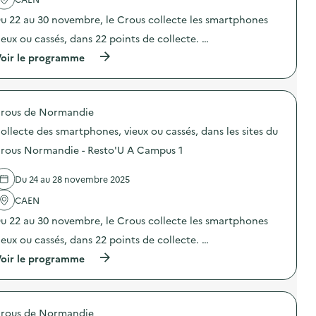
i
i
o
r
u 22 au 30 novembre, le Crous collecte les smartphones
n
e
ieux ou cassés, dans 22 points de collecte. …
:
“
P
M
(
oir le programme
o
i
à
i
s
p
n
s
r
t
i
o
i
o
rous de Normandie
p
n
n
o
f
ollecte des smartphones, vieux ou cassés, dans les sites du
a
s
o
n
d
rous Normandie - Resto'U A Campus 1
e
t
e
t
i
l
d
-
Du 24 au 28 novembre 2025
'
i
g
a
s
a
CAEN
c
t
s
t
r
u 22 au 30 novembre, le Crous collecte les smartphones
p
i
i
i
o
ieux ou cassés, dans 22 points de collecte. …
b
l
n
u
l
(
oir le programme
:
t
a
à
C
i
g
p
o
o
e
r
l
n
a
o
l
d
l
rous de Normandie
p
e