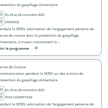
t
a
r
d
révention du gaspillage alimentaire
i
t
d
e
o
i
e
l
n
o
Du 24 au 28 novembre 2025
s
'
d
n
a
a
u
p
LARNAGE
c
c
g
e
t
t
a
n
endant la SERD, valorisation de l’engagement pérenne de
i
i
s
d
o
o
erres de cuisine dans la prévention du gaspillage
p
a
n
n
i
n
limentaire, à travers notamment la …
s
:
l
t
d
C
l
l
(
oir le programme
e
o
a
a
à
p
m
g
S
p
r
m
e
E
r
é
u
a
R
o
v
n
erres de Cuisine
l
D
p
e
i
i
s
o
n
c
ommunication pendant la SERD sur des actions de
m
u
s
t
a
e
r
d
révention du gaspillage alimentaire
i
t
n
d
e
o
i
t
e
l
n
o
Du 24 au 28 novembre 2025
a
s
'
d
n
i
a
a
u
p
TAIN L'HERMITAGE
r
c
c
g
e
e
t
t
a
n
endant la SERD, valorisation de l’engagement pérenne de
)
i
i
s
d