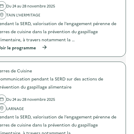
l
Du 24 au 28 novembre 2025
'
a
TAIN L'HERMITAGE
c
t
endant la SERD, valorisation de l’engagement pérenne de
i
o
erres de cuisine dans la prévention du gaspillage
n
limentaire, à travers notamment la …
:
C
(
oir le programme
o
à
m
p
m
r
u
o
n
erres de Cuisine
p
i
o
c
ommunication pendant la SERD sur des actions de
s
a
d
révention du gaspillage alimentaire
t
e
i
l
o
Du 24 au 28 novembre 2025
'
n
a
p
LARNAGE
c
e
t
n
endant la SERD, valorisation de l’engagement pérenne de
i
d
o
erres de cuisine dans la prévention du gaspillage
a
n
n
limentaire, à travers notamment la …
: