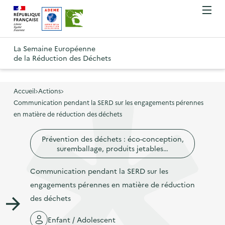
A
A
Gestion des cookies
O
R
l
l
u
e
v
l
l
R
t
r
e
e
La Semaine Européenne
e
i
o
de la Réduction des Déchets
r
r
r
t
u
l
à
a
o
r
e
l
u
u
m
Accueil
Actions
à
a
c
e
Communication pendant la SERD sur les engagements pérennes
r
l
n
n
o
en matière de réduction des déchets
à
a
u
a
n
l
p
Prévention des déchets : éco-conception,
v
t
a
a
suremballage, produits jetables…
i
e
p
g
g
n
Communication pendant la SERD sur les
a
e
a
u
engagements pérennes en matière de réduction
g
d
t
p
des déchets
e
'
i
r
d
a
Enfant / Adolescent
o
i