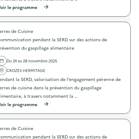
t
C
l
(
oir le programme
o
a
à
m
S
p
m
E
r
u
R
o
n
erres de Cuisine
D
p
i
s
o
c
ommunication pendant la SERD sur des actions de
u
s
a
r
d
révention du gaspillage alimentaire
t
d
e
i
e
l
o
Du 24 au 28 novembre 2025
s
'
n
a
a
p
CROZES HERMITAGE
c
c
e
t
t
n
endant la SERD, valorisation de l’engagement pérenne de
i
i
d
o
o
erres de cuisine dans la prévention du gaspillage
a
n
n
n
limentaire, à travers notamment la …
s
:
t
d
C
l
(
oir le programme
e
o
a
à
p
m
S
p
r
m
E
r
é
u
R
o
v
n
erres de Cuisine
D
p
e
i
s
o
n
c
ommunication pendant la SERD sur des actions de
u
s