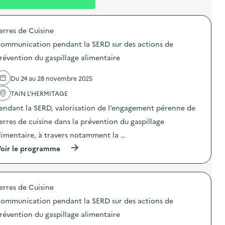
l
n
l
t
erres de Cuisine
é
ommunication pendant la SERD sur des actions de
d
révention du gaspillage alimentaire
e
l
Du 24 au 28 novembre 2025
a
TAIN L'HERMITAGE
v
endant la SERD, valorisation de l’engagement pérenne de
o
erres de cuisine dans la prévention du gaspillage
i
limentaire, à travers notamment la …
e
(
oir le programme
à
p
r
o
erres de Cuisine
p
o
ommunication pendant la SERD sur des actions de
s
d
révention du gaspillage alimentaire
e