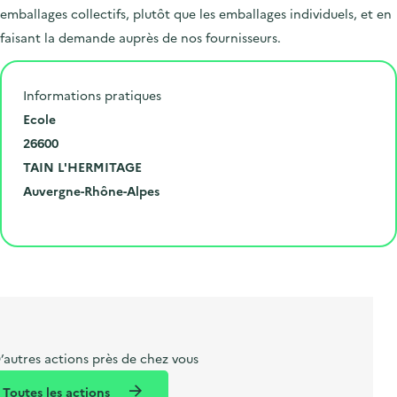
emballages collectifs, plutôt que les emballages individuels, et en
faisant la demande auprès de nos fournisseurs.
Informations pratiques
N
Ecole
u
C
26600
m
o
V
TAIN L'HERMITAGE
é
d
i
D
R
Auvergne-Rhône-Alpes
r
e
l
é
é
Cliquer pour afficher la carte
o
p
l
p
g
e
o
e
a
i
t
s
r
o
l
t
t
n
i
a
e
b
l
m
’autres actions près de chez vous
e
e
Toutes les actions