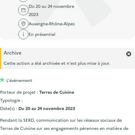
'
c
Du 20 au 24 novembre
n
n
a
c
2023
p
c
c
u
r
i
Auvergne-Rhône-Alpes
c
e
i
p
u
En présentiel
i
n
a
e
l
c
l
i
Archive
i
F
l
e
Cette action a été archivée et n'est plus mise à jour.
p
r
a
m
L'évènement
l
e
r
e
Porteur de projet :
Terres de Cuisine
l
'
Typologie :
a
Date(s) :
Du 20 au 24 novembre 2023
l
e
Pendant la SERD, communication sur les réseaux sociaux de
r
Terres de Cuisine sur ses engagements pérennes en matière de
t
e