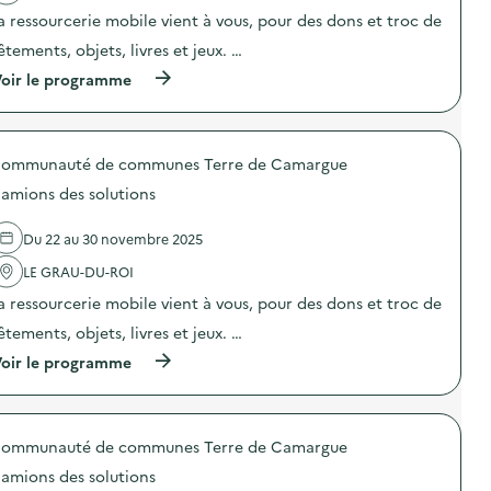
é
a
s
a ressourcerie mobile vient à vous, pour des dons et troc de
r
c
a
a
t
t
êtements, objets, livres et jeux. …
t
i
i
i
o
o
(
oir le programme
o
n
n
à
n
:
«
p
d
C
M
r
e
o
i
o
s
m
ommunauté de communes Terre de Camargue
s
p
e
p
s
o
amions des solutions
n
o
i
s
s
s
o
d
i
t
n
e
Du 22 au 30 novembre 2025
b
c
a
l
i
o
n
'
LE GRAU-DU-ROI
l
n
t
a
i
a ressourcerie mobile vient à vous, pour des dons et troc de
c
i
c
s
e
-
t
êtements, objets, livres et jeux. …
a
r
g
i
t
t
a
o
(
oir le programme
i
)
s
n
à
o
p
:
p
n
i
C
r
«
»
a
o
M
)
m
ommunauté de communes Terre de Camargue
p
i
i
o
amions des solutions
s
o
s