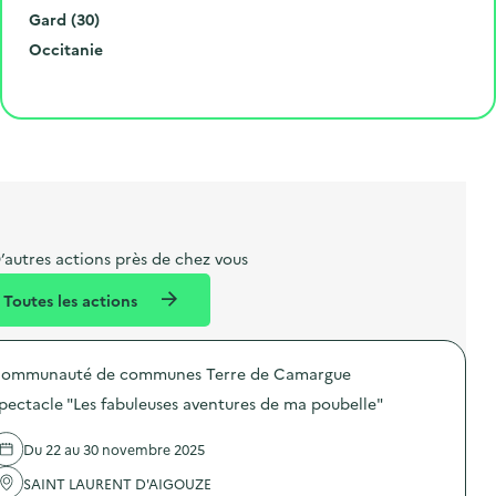
é
d
i
D
e
Gard (30)
r
e
l
é
R
l
Occitanie
o
p
l
p
é
'
Cliquer pour afficher la carte
e
o
e
a
g
é
t
s
r
i
v
l
t
t
o
è
i
a
e
n
n
b
l
m
e
e
e
m
’autres actions près de chez vous
l
n
e
Toutes les actions
l
t
n
é
t
ommunauté de communes Terre de Camargue
d
pectacle "Les fabuleuses aventures de ma poubelle"
e
l
Du 22 au 30 novembre 2025
a
SAINT LAURENT D'AIGOUZE