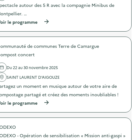
v
pectacle autour des 5 R avec la compagnie Minibus de
o
ontpellier. …
i
(
oir le programme
e
à
p
r
o
ommunauté de communes Terre de Camargue
p
o
ompost concert
s
d
e
Du 22 au 30 novembre 2025
l
'
SAINT LAURENT D'AIGOUZE
a
artagez un moment en musique autour de votre aire de
c
t
ompostage partagé et créez des moments inoubliables !
i
o
(
oir le programme
n
à
:
p
S
r
p
o
e
SODEXO
p
c
o
ODEXO - Opération de sensibilisation « Mission anti-gaspi »
t
s