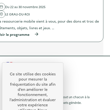
s
n
d
i
s
e
Du 22 au 30 novembre 2025
o
d
l
n
e
'
LE GRAU-DU-ROI
a
s
a
n
a ressourcerie mobile vient à vous, pour des dons et troc de
s
c
t
o
t
êtements, objets, livres et jeux. …
i
l
i
-
u
o
(
oir le programme
g
t
n
à
a
i
:
p
s
o
C
r
p
n
a
o
i
s
m
p
»
)
i
o
)
o
s
n
R
d
s
e
e
d
l
Ce site utilise des cookies
e
R
'
t
pour mesurer la
s
a
e
fréquentation du site afin
s
o
c
o
d’en améliorer le
t
t
u
l
© 2026 SERD
i
fonctionnement,
u
o
o
L’objectif de la SERD est de sensibiliser tout un chacun à la
r
l’administration et évaluer
t
n
nécessité de réduire la quantité de déchets générée.
u
i
votre expérience
à
:
o
SUIVEZ-NOUS
C
utilisateur. Nous