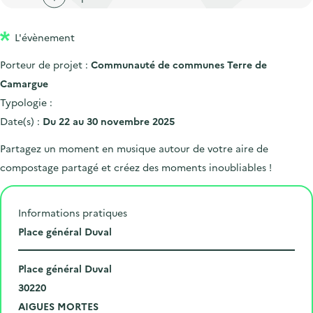
'
c
n
n
a
c
p
c
L'évènement
c
u
r
i
c
e
Porteur de projet :
Communauté de communes Terre de
i
p
u
i
Camargue
n
a
e
l
Typologie :
c
l
i
Date(s) :
Du 22 au 30 novembre 2025
i
l
Partagez un moment en musique autour de votre aire de
p
compostage partagé et créez des moments inoubliables !
a
l
e
Informations pratiques
L
Place général Duval
i
N
e
Place général Duval
u
C
u
30220
m
o
V
d
AIGUES MORTES