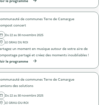
(
oir le programme
:
e
à
S
m
p
O
a
r
D
p
o
E
o
ommunauté de communes Terre de Camargue
p
X
u
o
O
b
ompost concert
s
–
e
d
O
l
e
p
l
Du 22 au 30 novembre 2025
l
é
e
'
LE GRAU DU ROI
r
”
a
a
)
artagez un moment en musique autour de votre aire de
c
t
t
i
ompostage partagé et créez des moments inoubliables !
i
o
o
(
n
oir le programme
n
à
d
:
p
e
S
r
s
O
o
e
D
ommunauté de communes Terre de Camargue
p
n
E
o
s
amions des solutions
X
s
i
O
d
b
–
e
i
Du 22 au 30 novembre 2025
O
l
l
p
'
i
LE GRAU-DU-ROI