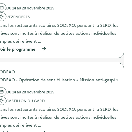
a
d
c
e
Du 24 au 28 novembre 2025
l
l
e
'
VEZENOBRES
“
a
ans les restaurants scolaires SODEXO, pendant la SERD, les
L
c
e
t
lèves sont incités à réaliser de petites actions individuelles
s
i
f
o
imples qui relèvent …
a
n
(
b
oir le programme
:
à
u
C
p
l
o
r
e
m
o
u
p
SODEXO
p
s
o
o
e
s
ODEXO - Opération de sensibilisation « Mission anti-gaspi »
s
s
t
d
a
c
e
v
o
Du 24 au 28 novembre 2025
l
e
n
'
n
CASTILLON DU GARD
c
a
t
e
ans les restaurants scolaires SODEXO, pendant la SERD, les
c
u
r
t
r
t
lèves sont incités à réaliser de petites actions individuelles
i
e
)
o
s
imples qui relèvent …
n
d