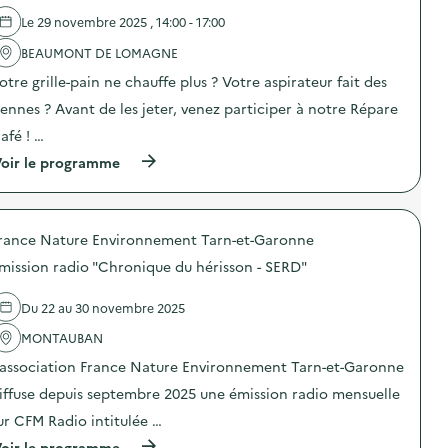
i
g
d
r
l
n
e
Le 29 novembre 2025 , 14:00 - 17:00
l
l
e
l
a
a
d
'
BEAUMONT DE LOMAGNE
p
g
e
a
r
otre grille-pain ne chauffe plus ? Votre aspirateur fait des
e
c
c
é
a
o
t
v
iennes ? Avant de les jeter, venez participer à notre Répare
l
m
i
e
i
m
o
afé ! …
n
m
u
n
t
e
(
n
oir le programme
:
i
n
à
i
C
o
t
p
c
o
n
a
r
a
l
d
i
o
t
l
u
rance Nature Environnement Tarn-et-Garonne
r
p
i
e
g
e
o
o
c
a
mission radio "Chronique du hérisson - SERD"
)
s
n
t
s
d
s
e
p
e
u
d
Du 22 au 30 novembre 2025
i
l
r
e
l
'
l
MONTAUBAN
s
l
a
a
é
a
’association France Nature Environnement Tarn-et-Garonne
c
p
q
g
t
r
u
iffuse depuis septembre 2025 une émission radio mensuelle
e
i
é
i
a
o
v
p
ur CFM Radio intitulée …
l
n
e
e
i
(
oir le programme