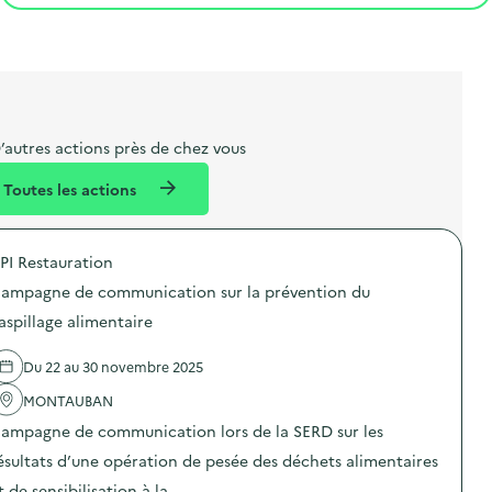
t
s
r
i
v
l
t
t
o
è
i
a
e
n
n
b
l
m
e
e
e
m
’autres actions près de chez vous
l
n
e
Toutes les actions
l
t
n
é
t
PI Restauration
d
ampagne de communication sur la prévention du
e
aspillage alimentaire
l
a
Du 22 au 30 novembre 2025
v
MONTAUBAN
o
ampagne de communication lors de la SERD sur les
i
ésultats d’une opération de pesée des déchets alimentaires
e
t de sensibilisation à la …