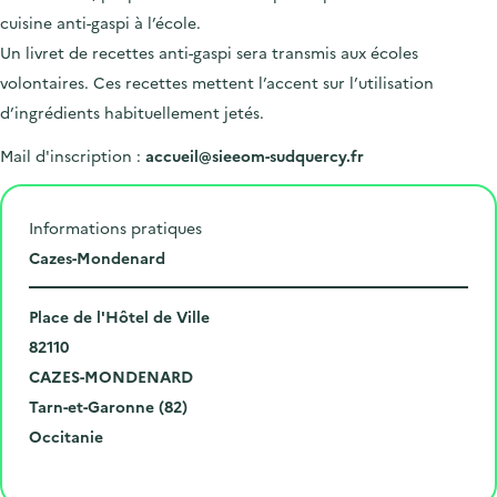
cuisine anti-gaspi à l’école.
Un livret de recettes anti-gaspi sera transmis aux écoles
volontaires. Ces recettes mettent l’accent sur l’utilisation
d’ingrédients habituellement jetés.
Mail d'inscription :
accueil@sieeom-sudquercy.fr
Informations pratiques
L
Cazes-Mondenard
i
N
e
Place de l'Hôtel de Ville
u
C
u
82110
m
o
V
d
CAZES-MONDENARD
é
d
i
D
e
Tarn-et-Garonne (82)
r
e
l
é
R
l
Occitanie
o
p
l
p
é
'
Cliquer pour afficher la carte
e
o
e
a
g
é