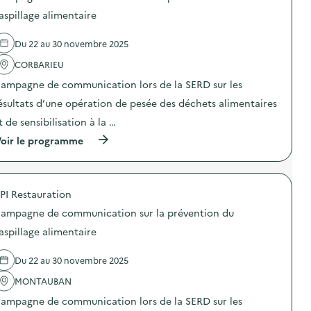
s
d
d
aspillage alimentaire
e
e
c
l
o
Du 22 au 30 novembre 2025
'
m
a
m
CORBARIEU
c
u
t
n
ampagne de communication lors de la SERD sur les
i
i
o
ésultats d’une opération de pesée des déchets alimentaires
c
n
a
t de sensibilisation à la …
:
t
C
i
(
oir le programme
a
o
à
m
n
p
p
s
r
a
u
o
g
PI Restauration
r
p
n
l
o
e
ampagne de communication sur la prévention du
a
s
d
p
d
aspillage alimentaire
e
r
e
c
é
l
o
Du 22 au 30 novembre 2025
v
'
m
e
a
m
MONTAUBAN
n
c
u
t
t
n
ampagne de communication lors de la SERD sur les
i
i