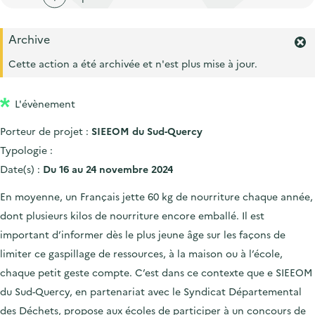
'
c
n
n
a
c
p
c
Archive
c
u
F
r
i
c
e
e
Cette action a été archivée et n'est plus mise à jour.
i
p
r
u
i
m
n
a
e
l
L'évènement
e
c
l
i
r
i
Porteur de projet :
SIEEOM du Sud-Quercy
l
l
'
p
Typologie :
a
a
Date(s) :
Du 16 au 24 novembre 2024
l
l
e
En moyenne, un Français jette 60 kg de nourriture chaque année,
r
e
dont plusieurs kilos de nourriture encore emballé. Il est
t
e
important d’informer dès le plus jeune âge sur les façons de
.
limiter ce gaspillage de ressources, à la maison ou à l’école,
chaque petit geste compte. C’est dans ce contexte que e SIEEOM
du Sud-Quercy, en partenariat avec le Syndicat Départemental
des Déchets, propose aux écoles de participer à un concours de