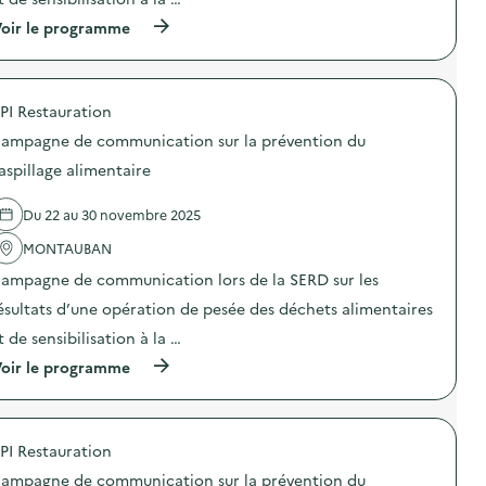
(
oir le programme
à
p
r
o
PI Restauration
p
o
ampagne de communication sur la prévention du
s
d
aspillage alimentaire
e
l
Du 22 au 30 novembre 2025
'
a
MONTAUBAN
c
t
ampagne de communication lors de la SERD sur les
i
o
ésultats d’une opération de pesée des déchets alimentaires
n
t de sensibilisation à la …
:
C
(
oir le programme
a
à
m
p
p
r
a
o
g
PI Restauration
p
n
o
e
ampagne de communication sur la prévention du