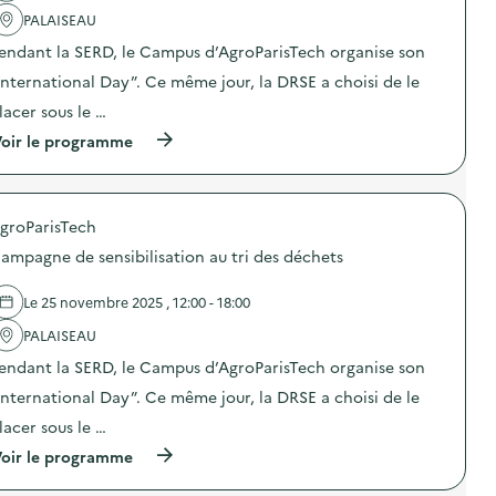
l
e
'
PALAISEAU
c
a
o
endant la SERD, le Campus d’AgroParisTech organise son
c
l
t
l
International Day”. Ce même jour, la DRSE a choisi de le
i
e
o
c
lacer sous le …
n
t
(
oir le programme
:
e
à
C
d
p
a
e
r
m
d
o
p
é
groParisTech
p
a
c
o
g
h
ampagne de sensibilisation au tri des déchets
s
n
e
d
e
t
e
d
Le 25 novembre 2025 , 12:00 - 18:00
s
l
e
n
'
PALAISEAU
c
u
a
o
m
endant la SERD, le Campus d’AgroParisTech organise son
c
l
é
t
l
r
International Day”. Ce même jour, la DRSE a choisi de le
i
e
i
o
c
lacer sous le …
q
n
t
u
(
oir le programme
:
e
e
à
C
d
s
p
a