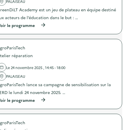
PALAISEAU
c
n
d
t
s
e
reenDiLT Academy est un jeu de plateau en équipe destiné
i
i
s
o
b
ux acteurs de l’éducation dans le but : …
d
n
i
é
(
oir le programme
:
l
c
à
C
i
h
p
o
s
e
r
n
a
t
o
f
t
s
groParisTech
p
é
i
)
o
r
o
telier réparation
s
e
n
d
n
a
e
c
Le 24 novembre 2025 , 14:45 - 18:00
u
l
e
t
'
PALAISEAU
0
r
a
p
i
groParisTech lance sa campagne de sensibilisation sur la
c
l
d
t
a
e
ERD le lundi 24 novembre 2025. …
i
s
s
o
(
t
oir le programme
d
n
à
i
é
:
p
q
c
P
r
u
h
r
o
e
e
o
groParisTech
p
)
t
j
o
s