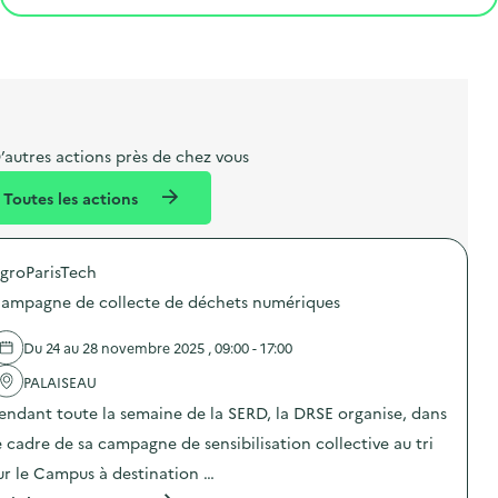
e
o
e
a
g
é
t
s
r
i
v
l
t
t
o
è
i
a
e
n
n
b
l
m
e
e
e
m
’autres actions près de chez vous
l
n
e
Toutes les actions
l
t
n
é
t
groParisTech
d
ampagne de collecte de déchets numériques
e
l
Du 24 au 28 novembre 2025 , 09:00 - 17:00
a
PALAISEAU
v
endant toute la semaine de la SERD, la DRSE organise, dans
o
e cadre de sa campagne de sensibilisation collective au tri
i
ur le Campus à destination …
e