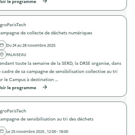
(
oir le programme
à
p
r
o
groParisTech
p
o
ampagne de collecte de déchets numériques
s
d
e
Du 24 au 28 novembre 2025
l
'
PALAISEAU
a
endant toute la semaine de la SERD, la DRSE organise, dans
c
t
e cadre de sa campagne de sensibilisation collective au tri
i
o
ur le Campus à destination …
n
(
oir le programme
:
à
C
p
a
r
m
o
p
groParisTech
p
a
o
g
ampagne de sensibilisation au tri des déchets
s
n
d
e
e
d
Le 25 novembre 2025 , 12:00 - 18:00