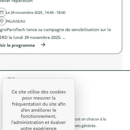
telier réparation
e
s
)
t
d
G
e
Le 24 novembre 2025 , 14:45 - 18:00
r
l
e
'
PALAISEAU
e
a
groParisTech lance sa campagne de sensibilisation sur la
n
c
D
t
ERD le lundi 24 novembre 2025. …
i
i
L
o
(
oir le programme
T
n
à
:
:
p
J
A
r
e
t
o
u
e
p
d
l
o
e
i
s
p
e
R
d
l
r
e
e
a
r
l
Ce site utilise des cookies
t
é
R
'
t
pour mesurer la
e
p
a
e
fréquentation du site afin
a
a
o
c
u
r
d’en améliorer le
t
t
u
d
a
© 2026 SERD
i
fonctionnement,
e
t
o
o
L’objectif de la SERD est de sensibiliser tout un chacun à la
r
l’administration et évaluer
s
i
n
nécessité de réduire la quantité de déchets générée.
u
e
o
votre expérience
à
: