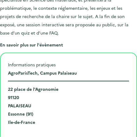
problématique, le contexte réglementaire, les enjeux et les
projets de recherche de la chaire sur le sujet. A la fin de son
exposé, une session interactive sera proposée au public, sur la
base d’un quiz et d’une FAQ.
En savoir plus sur l'évènement
Informations pratiques
L
AgroParisTech, Campus Palaiseau
i
N
e
22 place de l'Agronomie
u
C
u
91120
m
o
V
d
PALAISEAU
é
d
i
D
e
Essonne (91)
r
e
l
é
R
l
Ile-de-France
o
p
l
p
é
'
Cliquer pour afficher la carte