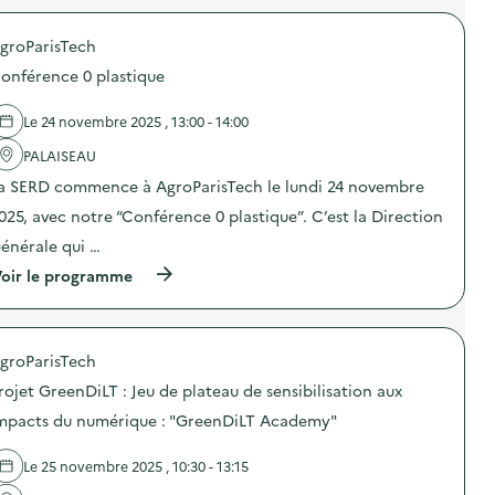
e
)
r
m
d
o
p
é
groParisTech
p
a
c
o
g
h
onférence 0 plastique
s
n
e
d
e
t
e
d
Le 24 novembre 2025 , 13:00 - 14:00
s
l
e
n
'
PALAISEAU
s
u
a
e
m
a SERD commence à AgroParisTech le lundi 24 novembre
c
n
é
t
s
r
025, avec notre “Conférence 0 plastique”. C’est la Direction
i
i
i
o
b
énérale qui …
q
n
i
u
(
oir le programme
:
l
e
à
C
i
s
p
a
s
)
r
m
a
o
p
t
groParisTech
p
a
i
o
g
o
rojet GreenDiLT : Jeu de plateau de sensibilisation aux
s
n
n
d
e
mpacts du numérique : "GreenDiLT Academy"
a
e
d
u
l
e
t
Le 25 novembre 2025 , 10:30 - 13:15
'
s
r
a
e
i