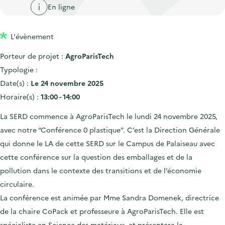
'
c
En ligne
n
n
a
c
p
c
c
u
L'évènement
r
i
c
e
i
p
u
Porteur de projet :
AgroParisTech
i
n
a
e
Typologie :
l
c
l
i
Date(s) :
Le 24 novembre 2025
i
l
Horaire(s) :
13:00 - 14:00
p
La SERD commence à AgroParisTech le lundi 24 novembre 2025,
a
avec notre “Conférence 0 plastique”. C’est la Direction Générale
l
qui donne le LA de cette SERD sur le Campus de Palaiseau avec
e
cette conférence sur la question des emballages et de la
pollution dans le contexte des transitions et de l’économie
circulaire.
La conférence est animée par Mme Sandra Domenek, directrice
de la chaire CoPack et professeure à AgroParisTech. Elle est
s
pécialiste en Science des matériaux, et présentera la